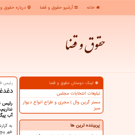
خانه
آرشیو حقوق و قضا
درباره حقوق و 
حقوق و قضا
لینک دوستان حقوق و قضا
رئیس قو
دغدغه
تبلیغات انتخابات مجلس
مستر گرین وال | مجری و طراح انواع دیوار
رئیس قو
سبز
نداریم
آب پیگ
پربیننده ترین ها
به گزار
ظهر پنج