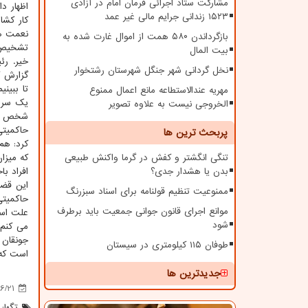
مشارکت ستاد اجرائی فرمان امام در آزادی
اظهار د
۱۵۲۳ زندانی جرایم مالی غیر عمد
کار کشا
نعمت ها
بازگرداندن ۵۸۰ همت از اموال غارت شده به
تشخیص دا
بیت المال
خیر. رئ
نخل گردانی شهر جنگل شهرستان رشتخوار
گزارش ک
تا ببین
مهریه عندالاستطاعه مانع اعمال ممنوع
یک سرزم
الخروجی نیست به علاوه تصویر
شخص و ک
حاکمیتی
پربحث ترین ها
کرد: هم
تنگی انگشتر و کفش در گرما واکنش طبیعی
که میزا
بدن یا هشدار جدی؟
افراد ب
این قضی
ممنوعیت تنظیم قولنامه برای اسناد سبزرنگ
حاکمیتی
موانع اجرای قانون جوانی جمعیت باید برطرف
علت است
شود
می کنم 
جونقان 
طوفان ۱۱۵ کیلومتری در سیستان
است که 
جدیدترین ها
6/21
تگها: