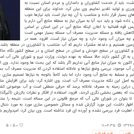
اشت: باید از خدمت کشاورزان و دامداران و مردم استان نسبت به
ورزی و تولید تقدیر نماییم. وی بیان کرد: خداوند برای این منطقه
ی بسیار قرار داده و متناسب با آن چه نیاز است باید نیازها خوب
ده شود و باید دید آیا به میزان نیاز به منطقه منابع آبی دارم یا
یس قوه قضائیه با اعلان اینکه منابع آبی در این استان بر اساس
اهش یافته و مسئله مدیریت مصرف آب مسئله بسیار مهمی است
یم چه میزان آب وجود دارد و چه میزان نیاز است، افزود: همه در
ین هستیم و دغدغه مشترک داریم که آب متناسب با کشاورزی در منطقه باش
شاورزی در سطح خودش و استان در سطح استان و در سطح کشور نگاه حاکمیتی 
 به کل کشور دارند حالا مسئله به عهده دولت، وزارت نیرو و شورای عالی آب ا
 اکنون به میزان نیاز منابع آبی نداریم اگر باشد که این بحث ها وجود ندارد. وی
ن آب موجود، بررسی وضع نیازها و عادلانه استفاده کردن که مدیریت مصرف آب بسیا
اخبر و مسلط به منابع آب وجود دارد اما باید کاملاً باتوجه به نیازها تصمیم ساز
ه اصل این نکته مدیریت مصرف آب است. وی اشاره کرد: باید برای افزایش مناب
 دراین زمینه به مصرف عادلانه برسد که حرفی منطقی است و آب موضوعی کشو
 که بعضی بخشی نگری کردند، افزود: استفاده از افکار و نظرات باارزش تأثیرگذا
تا بتوان در شورای عالی آب که مرجع قانونی در این مساله است، نتیجه را منت
اظهار داشت: این مورد گزارش شده و مسائل خصوصی سازی مورد به مورد دنب
اهلیت فرد بررسی نشده و آورده ای فرد نداشته است. وی بیان کرد: امیدواریم با
/ ۵
5.0
11:04:35
1399/0
قانون
,
قوه قضائیه