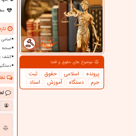
مطل
تازه
اسامی 
صحنه س
کشف یک
موضوع های حقوق و قضا
دستگیر
پرونده
اسلامی
حقوق
ثبت
نظرا
جرم
دستگاه
آموزش
اسناد
لط