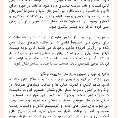
جهاد کشاورزی است. اقدامات خوبی در این عرصه انجام شده ولی
کافی نیست و باید سرعت بیشتری داده شود. ما باید در حوزه اجرای
قانون «کاداستر» یا «حد نگار» بین کشورهای دنیا و خصوصاً کشورهای
همسایه، به رتبه خوبی برسیم. البته یک سری اشکالات ساختاری و
اعتباری وجود دارد که خوشبختانه امسال اعتبار خوبی برای آن پیش
بینی کرده اند که باید بیشتر پیگیری شود.
رئیس سازمان بازرسی کل کشور اشاره کرد: درصد صدور
اسناد
مالکیت
برای اراضی ملی، خصوصاً اراضی که در حاشیه شهرهای بزرگ واقع
شده و از ارزش افزوده بالایی برخوردار می باشند، قابل توجه نیست.
گرفتن سند برای اراضی که در بیابان و جاهایی که خیلی مورد طمع
نیستند، آسان است؛ بدین سبب باید ستاندن سند برای اراضی که
نزدیک برخی شهرهای بزرگ هستند نیز با جدیت بیشتر دنبال شود.
تأکید بر تهیه و تدوین طرح ملی مدیریت جنگل
وی با تاکید بر تهیه و تدوین طرح ملی مدیریت جنگل اظهار داشت:
امروز شاهد تعدی و تصرف جنگل ها و ساخت وسازهای غیرمجاز در
جنگل های کشور خصوصاً استان های شمالی هستیم. این در حالیست
که ما یک کشور خشک و کم آب هستیم و این شرایط که قسمتی از
جنگل ها در حال سوختن هستند و بخشی هم تصرف و ساخت وساز
می شود، برای نسل های آینده و اکوسیستم کشور و وضعیت زیست
محیطی، آثار و تبعات ناگوار به دنبال دارد. اجرای طرح های
آبخیزداری و مدیریت مراتع موضوعات بعدی است که نیازمند توجه