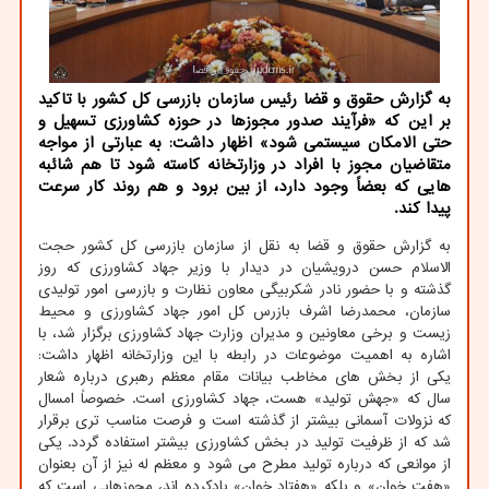
به گزارش حقوق و قضا رئیس سازمان بازرسی كل كشور با تاكید
بر این كه «فرآیند صدور مجوزها در حوزه كشاورزی تسهیل و
حتی الامكان سیستمی شود» اظهار داشت: به عبارتی از مواجه
متقاضیان مجوز با افراد در وزارتخانه كاسته شود تا هم شائبه
هایی كه بعضاً وجود دارد، از بین برود و هم روند كار سرعت
پیدا كند.
به گزارش حقوق و قضا به نقل از سازمان بازرسی کل کشور حجت
الاسلام حسن درویشیان در دیدار با وزیر جهاد کشاورزی که روز
گذشته و با حضور نادر شکربیگی معاون نظارت و بازرسی امور تولیدی
سازمان، محمدرضا اشرف بازرس کل امور جهاد کشاورزی و محیط
زیست و برخی معاونین و مدیران وزارت جهاد کشاورزی برگزار شد، با
اشاره به اهمیت موضوعات در رابطه با این وزارتخانه اظهار داشت:
یکی از بخش های مخاطب بیانات مقام معظم رهبری درباره شعار
سال که «جهش تولید» هست، جهاد کشاورزی است. خصوصاً امسال
که نزولات آسمانی بیشتر از گذشته است و فرصت مناسب تری برقرار
شد که از ظرفیت تولید در بخش کشاورزی بیشتر استفاده گردد. یکی
از موانعی که درباره تولید مطرح می شود و معظم له نیز از آن بعنوان
«هفت خوان» و بلکه «هفتاد خوان» یادکرده اند، مجوزهایی است که