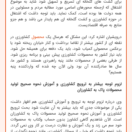
برای کشت های گلخانه ای تسریع و تسهیل شود شاید به موضوع
اشتغال که ازجمله محورهای اساسی مورد مطالبه مردم و مسئولین در
همه دولت ها بوده است، کمک نماید. باید توجه داشت که اشتغال
در حوزه کشاورزی و کشت گلخانه ای هم پایدار می باشد و هم جزو
منابع به صرفه اقتصادیست.
درویشیان اشاره کرد: این مشکل که هرسال یک
محصول
کشاورزی در
نقطه ای از کشور بیشتر از تقاضا برداشت و کنار خیابان ریخته شود یا
برعکس محصولی کمیاب شود، باید یک دفعه برای همیشه حل شود.
باید نیاز کشور به محصولات کشاورزی پیش بینی و برنامه ریزی شود.
از طرفی بعضی از محصولات مانند پنبه راهبردی هستند و کشور ما،
سال ها صادرکننده آن بود ولی الآن چه شده که واردکننده پنبه
هستیم؟
لزوم توجه بیشتر به ترویج کشاورزی و آموزش نحوه صحیح تولید
محصولات پاک به کشاورزان
وی درباره لزوم توجه به ترویج و آموزش کشاورزی هم اظهار داشت:
یکی از موضوعات جدی که باید بیشتر به آن عنایت شود بحث ترویج
کشاورزی و آموزش نحوه صحیح تولید محصولات پاک به کشاورزان
است. الآن شاهدیم گاهی کشاورز بدون حساب وکتاب به محصولات
خود سم می زند و یک آموزش و نظارت درست بر کار وی نمی گردد.
باید توجه داشت که خیلی از مسائل کشاورزی مانند نحوه نگهداری از