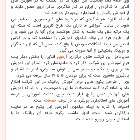
وی ادامه داد: جذابیت این دوره ها در اینست که در آموزش های
آنلاین ما شاگردی از ایران در کنار شاگردی ساکن اروپا حضور دارند و
از آموزش یکسان و استاندارد برخوردار خواهند شد.
احتیاط افزود: هر شاگردی که در دوره های غیر حضوری ما حاضر می
شود، در سایت آموزشی ما دارای یک طرح کاربری است که هفته ای
یک مرتبه قفل یک جلسه به شکل هوشمند برای آنها باز می شود و از
این طریق فرد می تواند فیلمهای آموزشی را مشاهده کند و در کلاس
آنلاین می تواند اشکالات خویش را رفع کند، ضمن آن که از راه تلگرام
و روبیکا، پشتیبانی از آنها صورت می گیرد.
مدیرعامل این شرکت فناور، برگزاری
آزمون
آنلاین را بخش دیگر پلت
فرم آموزشی این شرکت ذکر کرد و خاطرنشان کرد: تمرکز این آموزش
ها بر روی رباتیک، برنامه نویسی و هوش مصنوعی، اینترنت اشیاء و
یادگیری ماشین است که برای کودکان ۵ تا ۱۷ سال عرضه می شود.
وی از طراحی پکیج هایی برای آموزش رباتیک در این شرکت اطلاع
داد و اضافه کرد: کلیه محصولات ما این خصوصیت را دارند که آموزش
های آنها در داخل پکیج قرار دارد، چون عدالت آموزشی و عرضه
آموزش های استاندارد، رویکرد ما در عرضه
خدمات
است.
احتیاط با اشاره به اینکه فیلمهای آموزشی این پکیج ها در سایت
بارگذاری شده است، اظهار داشت: پکیج حرفه ای رباتیک ما با
استقبال خوبی روبرو شده است.