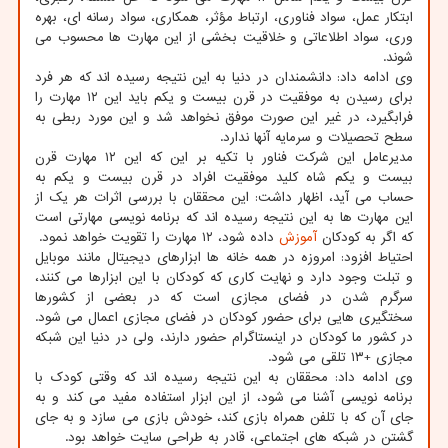
ابتکار عمل، سواد فناوری، ارتباط مؤثر، همکاری، سواد رسانه ای، بهره
وری، سواد اطلاعاتی و خلاقیت بخشی از این مهارت ها محسوب می
شوند.
وی ادامه داد: دانشمندان در دنیا به این نتیجه رسیده اند که هر فرد
برای رسیدن به موفقیت در قرن بیست و یکم باید این ۱۲ مهارت را
فرابگیرد، در غیر این صورت موفق نخواهد شد و این مورد ربطی به
سطح تحصیلات و سرمایه آنها ندارد.
مدیرعامل این شرکت فناور با تکیه بر این که این ۱۲ مهارت قرن
بیست و یکم شاه کلید موفقیت افراد در قرن بیست و یکم به
حساب می آید، اظهار داشت: این محققان با بررسی اثرات هر یک از
این مهارت ها به این نتیجه رسیده اند که برنامه نویسی مهارتی است
که اگر به کودکان
آموزش
داده شود، ۱۲ مهارت را تقویت خواهد نمود.
احتیاط افزود: امروزه در همه خانه ها ابزارهای دیجیتال مانند موبایل
و تبلت وجود دارد و نهایت کاری که کودکان با این ابزارها می کنند،
سرگرم شدن در فضای مجازی است که در بعضی از کشورها
سختگیری هایی برای حضور کودکان در فضای مجازی اعمال می شود.
در کشور ما کودکان در اینستاگرام حضور دارند، ولی در دنیا این شبکه
مجازی +۱۳ تلقی می شود.
وی ادامه داد: محققان به این نتیجه رسیده اند که وقتی کودک با
برنامه نویسی آشنا می شود، از این ابزار استفاده مفید می کند و به
جای آن که با تلفن همراه بازی کند، خودش بازی می سازد و به جای
گشتن در شبکه های اجتماعی، قادر به طراحی سایت خواهد بود.