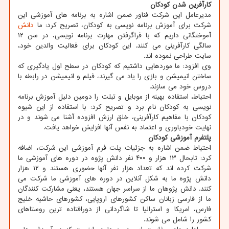
کارآفرین شدن کودکان
مدیرعامل این شرکت فناور ضمن اشاره به برنامه های آموزشی این
شرکت برای آموزش برنامه نویسی به کودکان، تصریح کرد: ما
دانش
آموختگانی داریم که با فراگرفتن مهارت برنامه نویسی، در سن ۱۲
سالگی کارآفرینی می کنند. این کودکان برای فعالیت والدین خود،
سایت طراحی نموده اند.
وی افزود: ما موردهایی داشتیم که کودکان در سطح اول یادگیری که
ساختن انیمیشن و بازی را یاد می گیرند، فیلم و انیمیشن در رابطه با
دروس خود می سازند.
احتیاط، استفاده بهینه از موبایل و تبلت را دومین دلیل آموزش برنامه
نویسی به کودکان نام برد و تصریح کرد: با استفاده از این شیوه
کودکان با مفاهیم کارآفرینی، خلق ارزش افزوده آشنا می شوند و در
نهایت خودباوری و اعتماد به نفس آنها افزایش خواهد یافت.
پلتفرم آموزشی کودکان
احتیاط ضمن اشاره به جزئیات پلت فرم آموزشی این شرکت، اضافه
کرد: تابحال ۱۳ هزار و ۴۰۰ نفر دانش پژوه در دوره های آموزشی ما
شرکت کرده اند که تعداد هزار نفر آنها حضوری هستند و ۱۲ هزار
دانش پژوه ما به شکل آنلاین در دوره های آموزشی ما شرکت می
کنند. دانش پژوهان ما از سراسر جهان هستند، یعنی مشارکت کنندگان
ما از فارسی زبانان ساکن کشورهای اروپایی، کشورهای حاشیه خلیج
فارس، امریکا و استرالیا تا شاگردانی از دورافتاده ترین روستاهای
کشور را شامل می شوند.