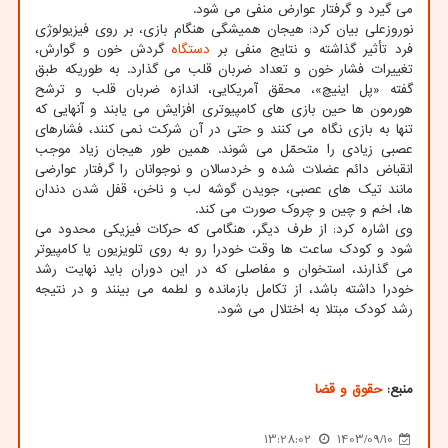
می گیرد و گرفتار عوارض منفی می شود.
نوروزعلی بیان کرد: هیجان همیشگی هنگام بازی، بر روی فیزیولوژی
فرد تأثیر گذاشته و نتایج منفی بر
دستگاه
گردش خون و گوارش،
تغییرات فشار خون و تعداد ضربان قلب می گذارد. به طوریکه طبق
گفته «پل اینیچ»، محقق آمریکایی، اندازه ضربان قلب و ترشح
هورمون ها حین بازی های کامپیوتری افزایش می یابند و آنهایی که
تنها به بازی نگاه می کنند و حتی در آن شرکت نمی کنند، فشارهای
عصبی زیادی را متحمّل می شوند. همین طور هیجان زیاد موجب
انقباض دائم عضلات شده و خردسالان و نوجوانان را گرفتار عوارضی
مانند تیک های عصبی، جویدن گوشه لب و ناخن، قفل شدن دندان
ها، اخم و چین و چروک صورت می کند.
وی اشاره کرد: از طرف دیگر، هنگامی که حرکات فیزیکی محدود می
شود و کودک ساعت ها وقت خودرا رو به روی تلویزیون یا کامپیوتر
می گذارند، استخوان و مفاصلی که در این دوران باید نهایت رشد
خودرا داشته باشد، از تکامل بازمانده و لطمه می بینند و در نتیجه
رشد کودک مبتلا به اختلال می شود.
منبع:
حقوق و قضا
13:28:02
1403/09/10