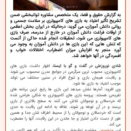
به گزارش حقوق و قضا، یک متخصص مشاوره توانبخشی ضمن
تشریح تأثیر اعتیاد به بازی های کامپیوتری بر سلامت جسمی و
روانی دانش آموزان، می گوید: درحالیکه در ایران بخش اعظمی
از اوقات فراغت دانش آموزان در خارج از مدرسه، صرف بازی
های کامپیوتری می شود، تحقیقات انجام شده حاکی از آنست
که تنش هایی که این بازی ها در دانش آموزان به وجود می
آورد منجر به افزایش میزان اضطراب، اختلالات خواب و
افسردگی در آنها خواهد شد.
شادی نوروزعلی در گفت و گو با ایسنا،
اظهار داشت: بازی های
کامپیوتری، محبوب ترین سرگرمی در جوامع مدرن محسوب می شوند
و رقابت، هیجان بازی و تنوع افراد در سنین مختلف می تواند
موجب اعتیاد به بازی ها شود.
وی افزود: آمارها نشان میدهد این بازی ها رایج ترین برنامه های
تفریحی هستند. پروسه بازی های کامپیوتری به شکلی طراحی شده
که خردسالان و نوجوانان تلاش می کنند به سطح بالاتری از بازی
برسند و در آن غوطه ور شوند. علاقه به ادامه این رقابت به حدی
است که خردسالان و نوجوانان را از محیط اطراف شان جدا و همین
طور از دست دادن امتیاز و جا ماندن در این رقابت، آنها را مضطرب
می کند.
این
متخصص
مشاوره توانبخشی با تأکید بر این که هم اکنون در