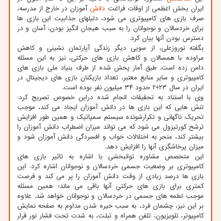
ایران بخش اعظمی از اوقات فراغت
دانش
آموزان در خارج از مدرسه،
صرف بازی های کامپیوتری می شود، دلیلهای جذابیت این بازی ها
برای خردسالان و نوجوانان را به سبب هیجان انگیز بودن، آسان و در
دسترس بودن آنها بیان کرد.
بگفته نوروزعلی، از سویی دیگر زندگی آپارتمان نشینی و کاهش
مراوده با همسالان و کاهش بازی های حرکتی، نیز به این مسئله
دامن زده است. طبق آمار پخش شده از طرف بنیاد ملی بازی های
کامپیوتری و سایر منابع معتبر، تعداد بازیکنان بازی های دیجیتال در
ایران در سال ۲۰۲۳ حدود ۳۴ میلیون نفر بوده است.
وی با استناد به تحقیقات انجام شده دراین خصوص تصریح کرد:
تنش هایی که این بازی ها در دانش آموزان ایجاد می کند، موجب
تحریک ناگهانی و تکرارشونده سیستم سمپاتیک و همین طور افزایش
ترشح کورتیزول می شود که می تواند میزان اضطراب دانش آموزان را
بیشتر کند، منجر به اختلالات خواب و افسردگی دانش آموزان شود و
میزان پرخاشگری آنها را افزایش دهد.
این متخصص مشاوره توانبخشی با اشاره به تاثیر بازی های
کامپیوتری بر وضعیت جسمی خردسالان و نوجوانان اشاره کرد: این
بازی ها درصد زیادی از وقت دانش آموزان را پر می کند و فرصت
کمتری برای بازی های حرکتیِ آنها باقی می ماند؛ همین مسئله
موجب لطمه های جسمی در خردسالان و نوجوانان خواهد شد. علاوه
بر این نیز، چشمان فرد، به سبب خیره شدن مداوم به صفحه نمایش
کامپیوتر، تلویزیون، تلفن همراه و تبلت، به شدت تحت فشار نور قرار