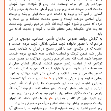
سیزدهم پای کار مردم ایستاده اند، پس از شهادت سید شهدای
خدمت اعلام نمودند که تا پای جان؛ پای آرمان خدمت به مردم و گره
گشایی از امور آنها و توجه به دغدغه های ملت ایران و رشد و توسعه
ایران اسلامی خواهند ایستاد و مسیر خدمت صادقانه و بی منت به
مردم که مشی و شیوه شهید آیت الله دکتر ابراهیم رئیسی بود، تحت
هدایت های حکیمانه رهبر معظم انقلاب با قوت و جدیت ادامه می
یابد.
به گزارش روابط عمومی سازمان تأمین اجتماعی، موسوی در این
مراسم که با حضور خانواده شهید منشی زادگان، شهید عرصه خدمت و
امنیت که در درگیری اخیر با اشرار مسلح در تهران به شهادت رسید،
برگزار شد؛ ضمن تبریک و تسلیت شهادت همه شهدای عرصه خدمت
خصوصاً شهید آیت الله سید ابراهیم رئیسی، اظهارکرد: در همین مدت
کوتاهی که از شهادت رئیس جمهور گذشته، نزدیکان ایشان خیلی از
خصوصیات این شهید عزیز را بازگو کرده اند. من و امثال بنده که
تصویر واضحی از صدر انقلاب و کسانی مثل شهید بهشتی و شهید
رجایی نداریم و از بزرگی و تلاش و
خدمات
بی منت آنها توصیفات
بسیاری شنیده ایم، همه این خصوصیت ها را در آیت الله رئیسی
دیدیم. از این منظر همان گونه که رهبر معظم انقلاب فرمودند آیت الله
رئیسی یک خدمتگزار مغتنم برای کشور بود و کسانی باید روی سیره
این شهید عزیز کار کنند و به زبان
هنر
به ما نشان دهند که دوران
ریاست جمهوری ایشان چه نقطه عطفی بزرگ در حکمرانی ما بود.
وی ضمن اشاره به اینکه همواره از خدا می خواهیم ما را مصداق آیه