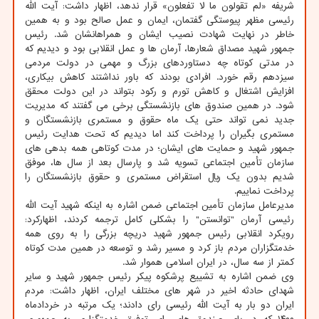
شریفه «لم تقولون ما لا تفعلون» قرار ندهد، اظهار داشت: آیت الله
رئیسی مظهر پیوستگی گفتمان، ایمان و عمل صالح بود و به همین
خاطر در نهایت شهادت نصیب ایشان و همراهانشان شد. رئیس
جمهور شهید مصداق شعارها، آرمان ها و عمل انقلابی بود و دیدیم که
در مدتی کوتاه چه دستاوردهای بزرگ و مهمی در دولت مردمی
سیزدهم رقم خورد. افرادی بودند که باور نداشتند کاهش بیکاری،
افزایش اشتغال و کاهش تورم و رکود بتواند در این دولت محقق
شود. در همین صندوق های بازنشستگی برخی می گفتند که مدیریت
جدید نمی تواند حتی یک ماه حقوق و مستمری بازنشستگان و
مستمری بگیران را پرداخت کند اما دیدیم که تحت هدایت رئیس
جمهور شهید و حمایت های ایشان؛ در مدت کوتاهی همه بدهی های
سازمان تأمین اجتماعی تسویه شد و پارسال بعد از سال ها، موفق
شدیم بدون یک ریال استقراض مستمری و حقوق بازنشستگان را
پرداخت نماییم.
مدیرعامل سازمان تأمین اجتماعی ضمن اشاره به اینکه شهید آیت الله
رئیسی آرمان "توانستن" را بشکلی کامل ترجمه کردند، اظهارکرد:
رویکرد انقلابی رئیس جمهور شهید دریچه بزرگی را به روی همه
خدمتگزاران مردم باز کرد و مسیر رشد و توسعه در همین مدت کوتاه
کمتر از سه سال، در ایران اسلامی هموار شد.
وی ضمن اشاره به تشییع پرشکوه پیکر رئیس جمهور شهید و سایر
شهدای حادثه اخیر در شهر های مختلف ایران، اظهار داشت: مردم
ایران دو بار به آیت الله رئیسی رای دادند؛ یک مرتبه در خردادماه