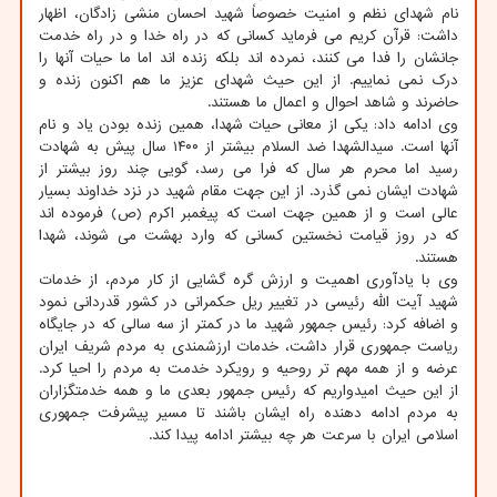
نام شهدای نظم و امنیت خصوصاً شهید احسان منشی زادگان، اظهار
داشت: قرآن کریم می فرماید کسانی که در راه خدا و در راه خدمت
جانشان را فدا می کنند، نمرده اند بلکه زنده اند اما ما حیات آنها را
درک نمی نماییم. از این حیث شهدای عزیز ما هم اکنون زنده و
حاضرند و شاهد احوال و اعمال ما هستند.
وی ادامه داد: یکی از معانی حیات شهدا، همین زنده بودن یاد و نام
آنها است. سیدالشهدا ضد السلام بیشتر از ۱۴۰۰ سال پیش به شهادت
رسید اما محرم هر سال که فرا می رسد، گویی چند روز بیشتر از
شهادت ایشان نمی گذرد. از این جهت مقام شهید در نزد خداوند بسیار
عالی است و از همین جهت است که پیغمبر اکرم (ص) فرموده اند
که در روز قیامت نخستین کسانی که وارد بهشت می شوند، شهدا
هستند.
وی با یادآوری اهمیت و ارزش گره گشایی از کار مردم، از خدمات
شهید آیت الله رئیسی در تغییر ریل حکمرانی در کشور قدردانی نمود
و اضافه کرد: رئیس جمهور شهید ما در کمتر از سه سالی که در جایگاه
ریاست جمهوری قرار داشت، خدمات ارزشمندی به مردم شریف ایران
عرضه و از همه مهم تر روحیه و رویکرد خدمت به مردم را احیا کرد.
از این حیث امیدواریم که رئیس جمهور بعدی ما و همه خدمتگزاران
به مردم ادامه دهنده راه ایشان باشند تا مسیر پیشرفت جمهوری
اسلامی ایران با سرعت هر چه بیشتر ادامه پیدا کند.