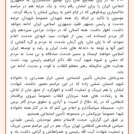
۱۴۰۰ که در پای صندوق های رای توفیق خدمتگزاری به جمهوری
اسلامی ایران را برای ایشان رقم زدند و یک مرتبه هم در مراسم
خاکسپاری پرشکوهی که در ایام اخیر به زیبایی ایشان را بدرقه کردند.
موسوی با تاکید بر اینکه راه همه شهیدان خصوصاً شهیدان عرصه
خدمت و رئیس جمهور فقید جمهوری اسلامی ایران ادامه خواهد
داشت، اظهار داشت: همه کسانی که در دولت مردمی سیزدهم پای
کار مردم ایستاده اند، پس از شهادت سید شهدای خدمت اعلام
نمودند که تا پای جان؛ پای آرمان خدمت به مردم و گره گشایی از
امور آنها و توجه به دغدغه های ملت ایران و رشد و توسعه ایران
اسلامی خواهند ایستاد و مسیر خدمت صادقانه و بی منت به مردم
که مشی و شیوه شهید آیت الله دکتر ابراهیم رئیسی بود، تحت
هدایت های حکیمانه رهبر معظم انقلاب با قوت و جدیت ادامه می
یابد.
مدیرعامل سازمان تأمین اجتماعی ضمن ابراز همدردی با خانواده
شهید احسان منشی زاده که در این مراسم حضور داشتند، شهادت
ایشان را هم تبریک و تسلیت گفت و اظهارکرد: از عمق جان از تلاش
ها و رشادت های همه سربازان انقلاب خصوصاً نیروی پرافتخار
انتظامی که در راه دفاع از امنیت و آزادی و حقوق مردم گام برمی
دارد، صمیمانه سپاسگذارم و اعلام می کنم که ما در کنار همه خانواده
شهدا خصوصاً عزیزانمان در مجموعه تأمین اجتماعی هستیم.
بر طبق این گزارش، حجت الاسلام جعفر موحدیان رئیس عقیدتی
سیاسی فرماندهی انتظامی تهران بزرگ هم در این مراسم ضمن تبریک
و تسلیت شهادت آیت الله رئیسی و همراهانش و گرامی داشت یاد و