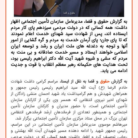
به گزارش حقوق و قضا، مدیرعامل سازمان تأمین اجتماعی اظهار
داشت: همه کسانی که در دولت مردمی سیزدهم پای کار مردم
ایستاده اند، پس از شهادت سید شهدای خدمت اعلام نمودند
که تا پای جان؛ پای آرمان خدمت به مردم و گره گشایی از امور
آنها و توجه به دغدغه های ملت ایران و رشد و توسعه ایران
اسلامی خواهند ایستاد و مسیر خدمت صادقانه و بی منت به
مردم که مشی و شیوه شهید آیت الله دکتر ابراهیم رئیسی بود،
تحت هدایت های حکیمانه رهبر معظم انقلاب با قوت و جدیت
ادامه می یابد.
به گزارش
حقوق
و قضا به نقل از ایسنا،
مراسم گرامی داشت شهادت
خادم الرضا (ع) آیت الله سید ابراهیم رئیسی رئیس جمهور و
همراهان شهیدش و هم گرامیداشت یاد شهید احسان منشی زادگان از
شهدای اخیر نیروی انتظامی که همسر وی یکی از کارکنان سازمان
تأمین اجتماعی است، با حضور مدیران و کارکنان سازمان تأمین
اجتماعی و همینطور تعدادی از فرماندهان ارشد فرماندهی انتظامی
تهران بزرگ در محل ستاد مرکزی سازمان تأمین اجتماعی برگزار شد.
میرهاشم موسوی مدیرعامل سازمان تأمین اجتماعی در این مراسم،
رئیس جمهور شهید را ادامه دهنده مسیر شهیدان آیت الله بهشتی و
رجایی توصیف کرد و اظهار داشت: همه کسانی که در دولت مردمی