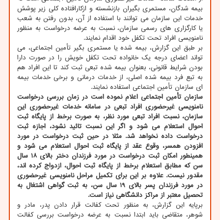
بیمه شدگان، مستمری بگیران بازنشسته و ازکارافتاده کلی زیر پوشش
خدمات این سازمان می توانند با استفاده از آن، بدون رفتن به شعب
یا کارگزاری های رسمی سازمان، نسبت به عرضه درخواست به منظور
نامنویسی افراد تحت تکفل خود اقدام نمایند.
بر طبق این گزارش، بیمه شده یا مستمری بگیر تأمین اجتماعی، می
تواند اعضای درجه یک خانواده تحت تکفل خویش را در صورت دارا
بودن شرایط قانونی، بعنوان بیمه شده تبعی ثبت کند تا این افراد هم
به تبع فرد بیمه شده اصلی، از خدمات درمانی و برخی خدمات بیمه
ای سازمان تأمین اجتماعی استفاده نمایند.
سازمان تأمین اجتماعی اعلام نموده است در زمان بررسی درخواست
نامنویسی غیرحضوری افراد تبعی در سامانه خدمات غیرحضوری این
سازمان، نسبت افراد تبعی مورد نظر، به صورت برخط از پایگاه ثبت
احوال استعلام می شود و اگر این نسبت تائید نشود، اجازه ثبت
درخواست داده نخواهد شد. مثلا در حین ثبت درخواست در مورد
افزودن همسر، وقوع عقد از پایگاه ثبت احوال استعلام می شود و
همینطور امکان ثبت درخواست در مورد فرزندان دختر بالای ۱۸ سال
سن که مطابق استعلام برخط از پایگاه ثبت احوال، ازدواج کرده اند،
مقدور نیست. علاوه بر این برای تکمیل مراحل نامنویسی غیرحضوری
در مورد فرزندان پسر بالای ۱۹ سال سن، به ثبت گواهی اشتغال به
تحصیل معتبر از مراکز دانشگاهی نیاز است.
برپایه این گزارش، به منظور تحت کفالت قرار دادن پدر، مادر و
شوهر، متقاضی باید ابتدا نسبت به عرضه درخواست بررسی کفالت