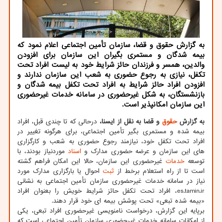
به گزارش حقوق و قضا، سازمان تأمین اجتماعی اعلام نمود که
بیمه شدگان و مستمری بگیران این سازمان برای افزودن
والدین، همسر و فرزندان حائز شرایط خود به لیست افراد تحت
تکفل، نیازی به رجوع حضوری به شعب این سازمان ندارند و
افزودن افراد حائز شرایط به افراد تحت تکفل بیمه شدگان و
بازنشستگان، به شکل غیرحضوری در سامانه خدمات غیرحضوری
این سازمان امکانپذیر است.
به گزارش
حقوق
و قضا به نقل از ایسنا،
درحالی که تا چندی قبل، افراد
بیمه شده و مستمری بگیر تأمین اجتماعی، برای هرگونه تغییر در
افراد تحت تکفل خود، نیازمند رجوع حضوری به شعب و کارگزاری
های این سازمان و عرضه حضوری مدارک و
اسناد
موردنیاز بودند، با
توسعه
خدمات
غیرحضوری این سازمان، حالا این امکان فراهم گشته
است تا از راه استعلام برخط از
ثبت
احوال یا بارگزاری مدارک مورد
نیاز در سامانه خدمات غیرحضوری سازمان تأمین اجتماعی به نشانی
es.tamin.ir، افراد تحت تکفل حائز شرایط خویش را بعنوان افراد
«بیمه شده تبعی» تحت پوشش بیمه ای خود قرار دهند.
برپایه این گزارش، درخواست نامنویسی غیرحضوری افراد تبعی، یکی
از امکانات سامانه خدمات غیرحضوری سازمان تأمین اجتماعی است که