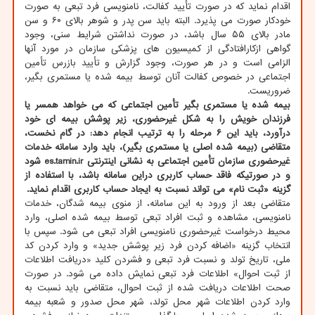
اقدام نماید که در صورت تأیید کفالت، نامنویسی فرد تبعی به صورت
خودکار صورت می پذیرد. البته باید سن پدر و شوهر بالای ۶۰ و سن
مادر بالای ۵۵ سال باشد، در صورت نداشتن شرایط سنی، وجود
گواهی ازکارافتادگی از کمیسیون های پزشکی سازمان در مورد آنها
الزامی است و در هر صورت، وجود گزارش و تأیید بازرس تأمین
اجتماعی در خصوص کفالت آنان توسط بیمه شده یا مستمری بگیر،
ضروریست.
بیمه شده یا مستمری بگیر تأمین اجتماعی که می خواهد همسر یا
فرزندان خویش را به شکل غیرحضوری، زیر پوشش بیمه ای خود
درآورد، باید این ۶ مرحله را به ترتیب انجام دهد: در گام نخست،
متقاضی (بیمه شده اصلی یا مستمری بگیر)، باید وارد سامانه خدمات
غیرحضوری سازمان تأمین اجتماعی به نشانی اینترنتی es.tamin.ir شود
و در صورتیکه فاقد حساب کاربری دراین سامانه باشد، با استفاده از
گزینه «ثبت نام» می تواند نسبت به ایجاد حساب کاربری اقدام نماید.
متقاضی بعد از ورود به این سامانه، از منوی بیمه شدگان، خدمات
نامنویسی، مشاهده و ثبت افراد تبعی توسط بیمه شده اصلی، وارد
محیط درخواست غیرحضوری نامنویسی افراد تبعی می شود. سپس با
انتخاب گزینه «اضافه کردن فرد زیر پوشش جدید» و وارد کردن کد
ملی، تاریخ تولد و نسبت فرد تبعی و فشردن کلید «دریافت اطلاعات
از ثبت احوال» اطلاعات فرد تبعی نمایش داده می شود. در صورت
صحت اطلاعات دریافت شده از ثبت احوال، متقاضی باید نسبت به
وارد کردن اطلاعات شهر محل تولد، شهر محل صدور و شعبه بیمه