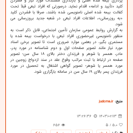
پردازی بیمه شده اصلی و بارگذاری مستندات مورد نیاز و فشردن
کلید «تأیید و ادامه» اقدام نماید. درصورتی که افراد تبعی قبلاً تحت
کفالت بیمه شده اصلی نامنویسی شده باشند، صرفا با فشردن کلید
«به روزرسانی»، اطلاعات افراد تبعی در شعبه جدید بروزرسانی می
شود.
به گزارش روابط عمومی سازمان تأمین اجتماعی، قابل ذکر است به
منظور نامنویسی غیرحضوری افراد تبعی با درخواست بیمه شده یا
مستمری بگیر، در بعضی موارد ضروری است تا تصویر برخی اسناد
مورد نیاز مانند تصویر صفحات اول و دوم شناسنامه در مورد پدر،
مادر، همسر یا شوهر و فرزندان دختر بالای ۱۸ سال سن؛ تصویر
صفحه در ارتباط با ثبت مراتب وقوع عقد در سند ازدواج زوجین در
مورد همسر یا شوهر؛ تصویر گواهی اشتغال به تحصیل در مورد
فرزندان پسر بالای ۱۹ سال سن در سامانه بارگزاری شود.
منبع:
judcms.ir
13:26:36
1403/02/13
656
/ ۵
5.0