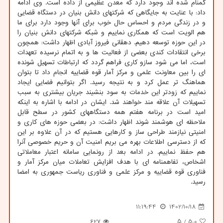
گمنام شده اند وجود دارد که معدن عظیمی از داده است. وی ادامه
داد: با عنایت به جایگاهی که شرکتهای دانش بنیان در دستگاه قضایی
و در زندگی مردم و احساس حال خوب برای آنها وجود دارد برای ما
هم الویت است که همکاری نماییم و شبکه شرکتهای دانش بنیان را
در این حوزه توسعه دهیم. دهقانی فیروز آبادی اظهار داشت: همچون
برخی انتقادات کندی بعضی از فعالیت ها و به اتمام نرسیده تعهدات
است، اما می شود سازو کاری فراهم گردد که ارتباطات تسهیل شونده
ای را بین معاونت علمی و مرکز آمار قوه قضاییه انجام داد تا بتوان
هماهنگ تر عمل کرد و به نتیجه رسید. اگر بتوانیم فضایی ایجاد
نماییم که زودتر این خدمات به سود بنشیند جریان بیشتری به سبب
تسهیلات آن علاقه مند خواهند شد. ایشان در ادامه با اشاره به اینکه
امید است در برنامه هفتم همه دستگاههای کشور در سطح قابل
ملاحظه ای هوشمند شوند اظهار داشت: در بعضی حوزه های کاری و
امنیتی نیازمند طراحی ساز و کارهایی هستیم که در آن علاوه بر این
که از دسترسی اطلاعات بهره می بریم امنیت آن و حریم خصوصی آنرا
هم حفظ نماییم. در ادامه بعد از رونمایی سامانه اعتبار معاملاتی
اشخاص، تفاهمنامه ای با هدف افزایش تعاملات میان مرکز آمار و
فناوری قوه قضاییه و مرکز علمی و فناوری ریاست جمهوری به امضا
رسید.
11:19:44
1402/10/18
627
/ ۵
5.0