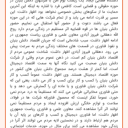
دستگاه قضایی ایجاد یک زیست بوم امن با شرکتهای دانش بنیان در
حوزه حقوقی و قضایی است. کاظمی فرد با اشاره به اینکه این آخرین
حمایت ما از سکوهای بخش خصوصی نخواهد بود اظهار داشت: این
مسیر پر قدرت ادامه می یابد و از تمام شرکت هایی که در این حوزه
فعال می باشند دعوت و از حضور آنها استقبال می نماییم. حضور
دانش بنیان ها در قوه قضاییه اثر مستقیم در زندگی مردم دارد روح
الله دهقانی فیروز آبادی معاون علمی و فناوری ریاست جمهوری در
ادامه اظهار داشت: سبب شادمانی است که جریان اقتصاد دانش بنیان
و نفوذ فناوری در قسمت های مختلف زندگی مردم به سرعت پیش
می رود. دهقانی فیروز آبادی اظهار داشت: شناخت عمومی مردم از
اقتصاد دانش بنیان کم است، در ذهن عموم مردم وقتی از شرکت
دانش بنیان صحبت می کنید نگاه آنها به سمت اقتصاد دیجیتال
است، اما کمتر از هشت درصد مجموع دانش بنیان های کشور در
حوزه اقتصاد دیجیتال هستند. وی اظهار داشت: عموماً کسب و کار
دانش بنیان را کسب و کار برای کسب و کار می دانند، یعنی این که
شرکت دانش بنیان فناوری و یا ماده ای را گسترش می دهد و یا
حتی فناوری مخابراتی طراحی می کنند که مستقیماً به درد مردم نمی
خورد، عموماً تفکر اینست که محصول فناورانه شرکت ها در فولاد،
سلامت و لوازم خانگی ارزش افزوده ایجاد و مردم مستقیماً نمی
توانند اثر آنرا مشاهده کنند. معاون علمی و فناوری ریاست جمهوری
اظهار داشت: اما فناوری دیجیتال و کسب و کارهای بر پایه آن با
مردم هم ارتباط دارند و در نخستین لایه مردم می توانند اثر آنرا در
زندگی خود مشاهده می کنند برای مثال در حوزه، خدمات اجتماعی،