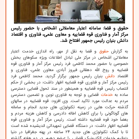
حقوق و قضا: سامانه اعتبار معاملاتی اشخاص با حضور رئیس
مرکز آمار و فناوری قوه قضاییه و معاون علمی، فناوری و اقتصاد
دانش بنیان رئیس جمهور افتتاح شد.
به گزارش
حقوق
و قضا به نقل از مهر، راه اندازی خدمت اعتبار
معاملاتی اشخاص در مرکز ملی تبادل اطلاعات ویژه سکوهای بخش
خصوصی با حضور محمد کاظمی فرد رئیس مرکز آمار و فناوری قوه
قضاییه و روح الله دهقانی فیروز آبادی معاون علمی، فناوری و
اقتصاد
دانش
بنیان رئیس جمهور برگزار گردید. محمد کاظمی فرد
رئیس مرکز آمار و فناوری قوه قضاییه اظهار داشت: در بخشی از حکم
انتصاب رئیس قوه قضاییه و همینطور در سند تحول قضایی دسترسی
ساده به
خدمات
قضایی و توجه به فناوری نوین و تضمین دسترسی
مردم به عدالت مورد تاکید است. وی افزود: قوه قضاییه در سالهای
گذشته حرکت هایی در زمینه تکنولوژی های جدید انجام و سامانه
های گوناگونی را برای کاهش اطاله دادرسی و کاهش هزینه مردم و
بعضاً خود قوه قضاییه داشته است. رئیس مرکز آمار و فناوری قوه
قضاییه اظهار داشت: در دستگاه قضایی تمهیداتی اندیشیده شده است
تا با کمک تکنولوژی های جدید ۲۴ ساعته در پهنه جغرافیا در دنیا
بتوانیم خدمات الکترونیک قضایی را عرضه دهیم. در دو هفته گذشته