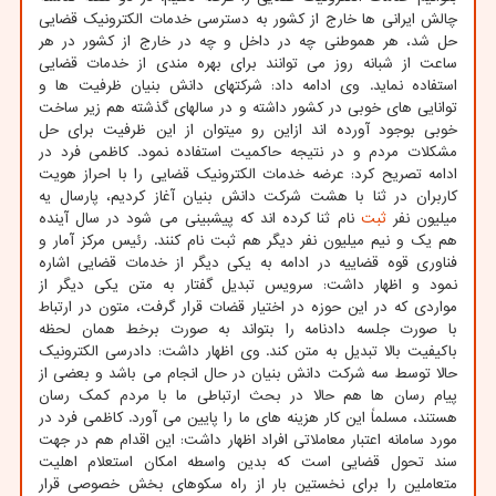
چالش ایرانی ها خارج از کشور به دسترسی خدمات الکترونیک قضایی
حل شد، هر هموطنی چه در داخل و چه در خارج از کشور در هر
ساعت از شبانه روز می توانند برای بهره مندی از خدمات قضایی
استفاده نماید. وی ادامه داد: شرکتهای دانش بنیان ظرفیت ها و
توانایی های خوبی در کشور داشته و در سالهای گذشته هم زیر ساخت
خوبی بوجود آورده اند ازاین رو میتوان از این ظرفیت برای حل
مشکلات مردم و در نتیجه حاکمیت استفاده نمود. کاظمی فرد در
ادامه تصریح کرد: عرضه خدمات الکترونیک قضایی را با احراز هویت
کاربران در ثنا با هشت شرکت دانش بنیان آغاز کردیم، پارسال یه
میلیون نفر
ثبت
نام ثنا کرده اند که پیشبینی می شود در سال آینده
هم یک و نیم میلیون نفر دیگر هم ثبت نام کنند. رئیس مرکز آمار و
فناوری قوه قضاییه در ادامه به یکی دیگر از خدمات قضایی اشاره
نمود و اظهار داشت: سرویس تبدیل گفتار به متن یکی دیگر از
مواردی که در این حوزه در اختیار قضات قرار گرفت، متون در ارتباط
با صورت جلسه دادنامه را بتواند به صورت برخط همان لحظه
باکیفیت بالا تبدیل به متن کند. وی اظهار داشت: دادرسی الکترونیک
حالا توسط سه شرکت دانش بنیان در حال انجام می باشد و بعضی از
پیام رسان ها هم حالا در بحث ارتباطی ما با مردم کمک رسان
هستند، مسلماً این کار هزینه های ما را پایین می آورد. کاظمی فرد در
مورد سامانه اعتبار معاملاتی افراد اظهار داشت: این اقدام هم در جهت
سند تحول قضایی است که بدین واسطه امکان استعلام اهلیت
متعاملین را برای نخستین بار از راه سکوهای بخش خصوصی قرار