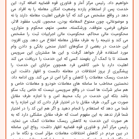
خواهیم داد. رئیس مرکز آمار و فناوری قوه قضاییه اضافه کرد: این
خدمت پس از استعلام یازده وضعیت امکان معامله را به افراد می
دهد در واقع مشخص می کند که آیا طرفین اهلیت معامله دارند یا نه
و موضوعاتی، چون ممنوع المعامله بودن، محجور، غایب مفقود الاثر،
متوفی فرضی، متوقف، ورشکسته، معسر، متهم، محکوم و متواری،
محکومیت مالی محاکم، محکومیت مالی اجراییات ثبت را مشخص
می کند و نتیجه را به طرف مقابل معامله اطلاع می دهد. وی افزود:
این خدمت در بعضی از سکوهای اعتبار سنجی بانکی و دادن وام
مورد استفاده قرار خواهد گرفت و این ها مشتریان این سرویس
هستند تا با کمک آن بفهمند کسی که این خدمت را دریافت می کند
اهلیت دارد یا خیر. کاظمی فرد همچون مزایای این خدمت را
پیشگیری از بروز اختلافات در معامله دانست و اظهار داشت: این
خدمت ریسک معاملات را کاهش و آنرا امن تر می کند. وی ادامه داد:
نخستین مخاطب ما سامانه های معاملات خودرو و معاملات خاص و
هم سایر شرکت ها است در واقع سرویسی نیست که خاص یک سکو
باشد بلکه این خدمت در یک محیط امن و با اجازه طرف مقابل
صورت می گیرد، طرف مقابل با در اختیار قرار دادن کد این اجازه را به
شما می دهد که استعلام را انجام دهید و اگر هم این کد را در اختیار
شما قرار ندهد به این مفهوم است که طرف مقابل مشکلی دارد که به
هر صورت این خدمت به کاهش ریسک معاملات کمک می نماید.
رئیس مرکز آمار و فناوری قوه قضاییه اظهار داشت: رواج این سامانه
در بین مردم در کاهش اختلافات معاملات مؤثر است و نگاه ما در