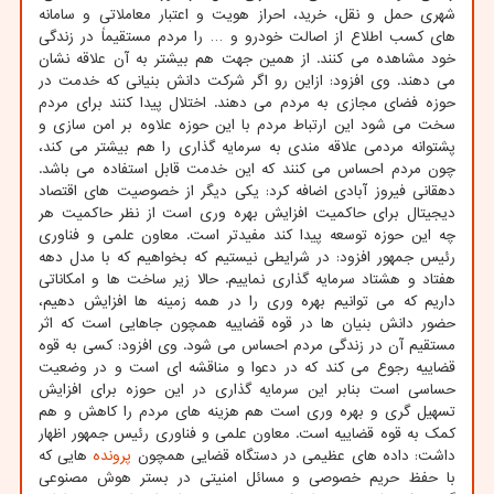
شهری حمل و نقل، خرید، احراز هویت و اعتبار معاملاتی و سامانه
های کسب اطلاع از اصالت خودرو و … را مردم مستقیماً در زندگی
خود مشاهده می کنند. از همین جهت هم بیشتر به آن علاقه نشان
می دهند. وی افزود: ازاین رو اگر شرکت دانش بنیانی که خدمت در
حوزه فضای مجازی به مردم می دهند. اختلال پیدا کنند برای مردم
سخت می شود این ارتباط مردم با این حوزه علاوه بر امن سازی و
پشتوانه مردمی علاقه مندی به سرمایه گذاری را هم بیشتر می کند،
چون مردم احساس می کنند که این خدمت قابل استفاده می باشد.
دهقانی فیروز آبادی اضافه کرد: یکی دیگر از خصوصیت های اقتصاد
دیجیتال برای حاکمیت افزایش بهره وری است از نظر حاکمیت هر
چه این حوزه توسعه پیدا کند مفیدتر است. معاون علمی و فناوری
رئیس جمهور افزود: در شرایطی نیستیم که بخواهیم که با مدل دهه
هفتاد و هشتاد سرمایه گذاری نماییم. حالا زیر ساخت ها و امکاناتی
داریم که می توانیم بهره وری را در همه زمینه ها افزایش دهیم،
حضور دانش بنیان ها در قوه قضاییه همچون جاهایی است که اثر
مستقیم آن در زندگی مردم احساس می شود. وی افزود: کسی به قوه
قضاییه رجوع می کند که در دعوا و مناقشه ای است و در وضعیت
حساسی است بنابر این سرمایه گذاری در این حوزه برای افزایش
تسهیل گری و بهره وری است هم هزینه های مردم را کاهش و هم
کمک به قوه قضاییه است. معاون علمی و فناوری رئیس جمهور اظهار
داشت: داده های عظیمی در دستگاه قضایی همچون
پرونده
هایی که
با حفظ حریم خصوصی و مسائل امنیتی در بستر هوش مصنوعی