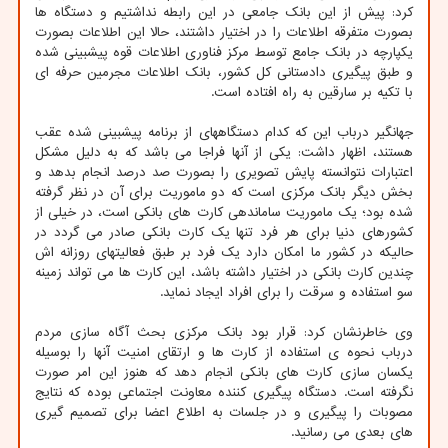
کرد: پیش از این بانک جامعی در این رابطه نداشتیم و دستگاه ها
بصورت متفرقه اطلاعات را در اختیار داشتند، حالا این اطلاعات بصورت
یکپارچه در بانک جامع توسط مرکز فناوری اطلاعات قوه پیشبینی شده
و طبق پیگیری دادستانی کل کشور، بانک اطلاعات مجرمین حرفه ای
با تکیه بر سارقین به راه افتاده است.
جهانگیر درباب این که کدام دستگاههای از برنامه پیشبینی شده عقب
هستند، اظهار داشت: یکی از آنها فراجا می باشد که به دلیل مشکل
اعتبارات نتوانسته پایش تصویری را بصورت صد درصد انجام بدهد و
بخش دیگر بانک مرکزی است که دو ماموریت برای آن در نظر گرفته
شده بود؛ یک ماموریت ساماندهی کارت های بانکی است، در خیلی از
کشورهای دنیا برای هر فرد تنها یک کارت بانکی صادر می گردد در
حالیکه در کشور ما امکان دارد یک فرد بر طبق فعالیتهای روزانه اش
چندین کارت بانکی در اختیار داشته باشد، این کارت ها می تواند زمینه
سو استفاده و سرقت را برای افراد ایجاد نماید.
وی خاطرنشان کرد: قرار بود بانک مرکزی بحث آگاه سازی مردم
درباب نحوه ی استفاده از کارت ها و ارتقای امنیت آنها را بوسیله
یکسان سازی کارت های بانکی انجام دهد که هنوز این امر صورت
نگرفته است. دستگاه پیگیری کننده معاونت اجتماعی بوده که نتایج
مصوبات را پیگیری و در جلسات به اطلاع اعضا برای تصمیم گیری
های بعدی می رسانید.