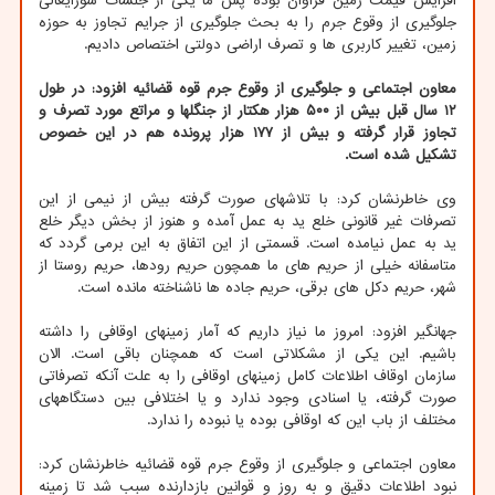
افزایش قیمت زمین فراوان بوده پس ما یکی از جلسات شورایعالی
جلوگیری از وقوع جرم را به بحث جلوگیری از جرایم تجاوز به حوزه
زمین، تغییر کاربری ها و تصرف اراضی دولتی اختصاص دادیم.
معاون اجتماعی و جلوگیری از وقوع جرم قوه قضائیه افزود: در طول
۱۲ سال قبل بیش از ۵۰۰ هزار هکتار از جنگلها و مراتع مورد تصرف و
تجاوز قرار گرفته و بیش از ۱۷۷ هزار پرونده هم در این خصوص
تشکیل شده است.
وی خاطرنشان کرد: با تلاشهای صورت گرفته بیش از نیمی از این
تصرفات غیر قانونی خلع ید به عمل آمده و هنوز از بخش دیگر خلع
ید به عمل نیامده است. قسمتی از این اتفاق به این برمی گردد که
متاسفانه خیلی از حریم های ما همچون حریم رودها، حریم روستا از
شهر، حریم دکل های برقی، حریم جاده ها ناشناخته مانده است.
جهانگیر افزود: امروز ما نیاز داریم که آمار زمینهای اوقافی را داشته
باشیم. این یکی از مشکلاتی است که همچنان باقی است. الان
سازمان اوقاف اطلاعات کامل زمینهای اوقافی را به علت آنکه تصرفاتی
صورت گرفته، یا اسنادی وجود ندارد و یا اختلافی بین دستگاههای
مختلف از باب این که اوقافی بوده یا نبوده را ندارد.
معاون اجتماعی و جلوگیری از وقوع جرم قوه قضائیه خاطرنشان کرد:
نبود اطلاعات دقیق و به روز و قوانین بازدارنده سبب شد تا زمینه