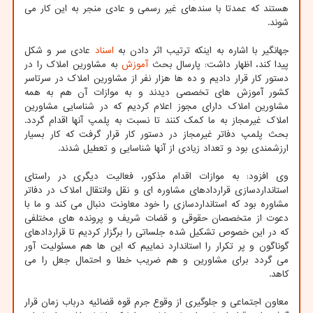
هستند که عمدتا با سندهای غیر رسمی و عادی منجر به این کار می
شوند.
جهانگیر با اشاره به اینکه ترتیب اثر دادن به
اسناد
عادی سر و شکل
پیدا کند، اظهار داشت: پارسال بحث
آموزش
به مشاورین املاک را در
دستور کار قرار دادیم و ده ها هزار نفر از مشاورین املاک در سرتاسر
کشور آموزش های تخصصی دیدند و به موازات آن هم به همه
مشاورین املاک دارای مجوز اعلام کردیم که در شناسایی مشاورین
املاک غیرمجاز به ما کمک کنند تا نسبت به پلمپ آنها اقدام گردد.
بحث پلمپ دفاتر غیرمجاز در دستور کار قرار گرفت که کار بسیار
ارزشمندی بود و تعداد زیادی از آنها شناسایی و تعطیل شدند.
وی افزود: به موازات اقدام مذکور، فعالیت دیگری در راستای
استانداردسازی قراردادهای مشاوره ای و نقل وانتقال املاک در دفاتر
مشاوره بود که استانداردسازی را خود معاونت دنبال می کند و ما با
دعوت از متخصصان حقوقی و قضات شریف و پرونده های مختلفی
که در این خصوص تشکیل شده جلساتی را برگزار کردیم تا قراردادهای
گوناگون و پر تکرار را استاندارد نماییم که این ها هم مسئولیت آور
می گردد برای مشاورین و هم ضریب خطا و احتمال جعل را می
کاهد.
معاون اجتماعی و جلوگیری از وقوع جرم قوه قضائیه درباب زمان قرار