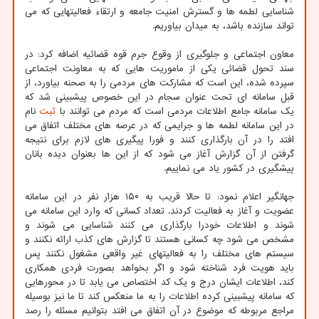
شناسایی لطمه ها و گسترش امنیت جامعه و ارتقاء فعالیتهایی که می
تواند سازنده باشد، به میدان بیاوریم.
معاون اجتماعی و جلوگیری از وقوع جرم قوه قضائیه اضافه کرد: در
سند تحول قضائی یکی از ماموریت هایی که به معاونت اجتماعی
سپرده شده، این است که مشارکت های مردمی را به صحنه بیاورد، از
قبل سامانه ای تحت عنوان سجام در این خصوص پیشبینی شد که
یک سامانه جامع اطلاعات مردمی است که مردم می توانند با
ثبت
نام
در این سامانه لطمه ها و جرایمی که در عرصه های مختلف اتفاق می
افتد را در آن بارگذاری کنند و فورا پیگیری های لازم برای نتیجه
گرفتن از آن گزارش آغاز می شود که از این ها بعنوان دیده بانان
پیشگیری در کشور یاد می نماییم.
جهانگیر اعلام نمود: تا حالا قریب به ۱۵۰ هزار نفر در این سامانه
عضویت و آغاز به فعالیت کردند. تعداد کسانی که وارد این سامانه می
شوند و اطلاعات خودرا بارگذاری می کنند شناسایی می شوند و
مشخص می شود چه کسانی هستند تا گزارش های کذب ارائه نکنند و
سیستم های مختلف را به فعالیتهای غیر واقعی مشغول نکنند پس
باید هویت فرد شناخته شود و اگر بخواهد بصورت فردی همکاری
کند، اطلاعات ایشان درج و یک کد اختصاص می یابد تا در محورهایی
که سامانه پیشبینی کرده اطلاعات را به ما منعکس کند تا ما نیز بوسیله
مراجع مربوطه که موضوع در آن اتفاق می افتد بتوانیم مسئله را رصد