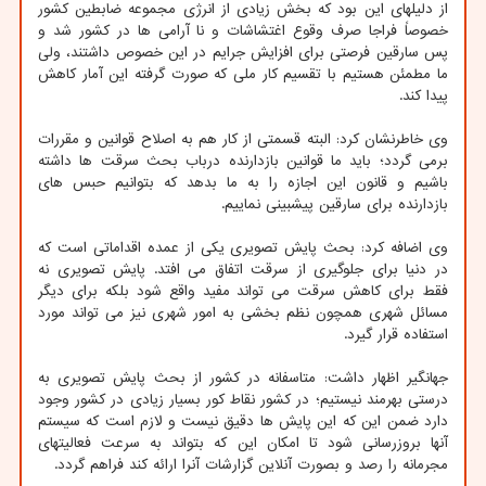
از دلیلهای این بود که بخش زیادی از انرژی مجموعه ضابطین کشور
خصوصاً فراجا صرف وقوع اغتشاشات و نا آرامی ها در کشور شد و
پس سارقین فرصتی برای افزایش جرایم در این خصوص داشتند، ولی
ما مطمئن هستیم با تقسیم کار ملی که صورت گرفته این آمار کاهش
پیدا کند.
وی خاطرنشان کرد: البته قسمتی از کار هم به اصلاح قوانین و مقررات
برمی گردد؛ باید ما قوانین بازدارنده درباب بحث سرقت ها داشته
باشیم و قانون این اجازه را به ما بدهد که بتوانیم حبس های
بازدارنده برای سارقین پیشبینی نماییم.
وی اضافه کرد: بحث پایش تصویری یکی از عمده اقداماتی است که
در دنیا برای جلوگیری از سرقت اتفاق می افتد. پایش تصویری نه
فقط برای کاهش سرقت می تواند مفید واقع شود بلکه برای دیگر
مسائل شهری همچون نظم بخشی به امور شهری نیز می تواند مورد
استفاده قرار گیرد.
جهانگیر اظهار داشت: متاسفانه در کشور از بحث پایش تصویری به
درستی بهرمند نیستیم؛ در کشور نقاط کور بسیار زیادی در کشور وجود
دارد ضمن این که این پایش ها دقیق نیست و لازم است که سیستم
آنها بروزرسانی شود تا امکان این که بتواند به سرعت فعالیتهای
مجرمانه را رصد و بصورت آنلاین گزارشات آنرا ارائه کند فراهم گردد.