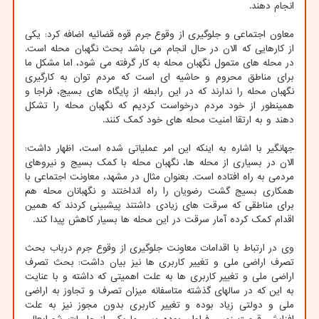
انجام دهند.
معاون اجتماعی و جلوگیری از وقوع جرم قوه قضائیه اضافه کرد: یکی
از کارهایی که الان در حال انجام می باشد بحث نگهبان محله است.
در محله های متمول نگهبان محله به کار گرفته می شود، اما مشکل ما
برای مناطق محروم و حاشیه ای است که مردم توان به کارگیری
نگهبان محله را ندارند که در این رابطه از پایگاه های بسیج، فراجا و
همینطور از خود مردم درخواست کردیم که نگهبان محله را تشکل
دهند و به ارتقا امنیت محله های خود کمک کنند.
جهانگیر با اشاره به اینکه این امر عملیاتی شده است، اظهار داشت:
الان در بسیاری از محله ها، نگهبان محله با کمک بسیج و نیروهای
مردمی به راه افتاده است. بعنوان مثال در مشهد، معاونت اجتماعی با
همکاری بسیج گشت رضویان را راه انداختند و نگهبانان محله هم
برای مناطقی که سرقت های زیادی داشتند پیشبینی کردند که همین
اقدام کمک کرده آمار سرقت در این محله ها بسیار کاهش پیدا کند.
وی در ارتباط با اقدامات معاونت جلوگیری از وقوع جرم درباب بحث
تصرف اراضی ملی و تغییر کاربری ها نیز بیان داشت: بحث تصرف
اراضی ملی و تغییر کاربری ها به علت اهمیتی که داشته و با عنایت
به این که در سالهای گذشته متاسفانه میزان تصرف و تجاوز به اراضی
ملی و دولتی زیاد بوده و تغییر کاربری بدون مجوز نیز به علت