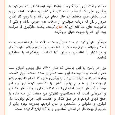
معاونین اجتماعی و جلوگیری از وقوع جرم قوه قضائیه تصریح کرد: با
پیگیری هایی که از جانب دادستانی کل کشور و معاونت اجتماعی و
سایر بخش های مختلف در حال انجام می باشد و با روی کار آمدن
سردار رادان که درباب جلوگیری از سرقت عزم جزمی دارند و یکی از
ماموریت های ده گانه ای که
ابلاغ
کردند، بحث جلوگیری از سرقت
بود، این کار با جدیت دنبال می گردد.
جهانگیر عنوان کرد: در سند تحول بحث سرقت مطرح نشده و بحث
کاهش جرائم مطرح بوده که ما اهتمام می نماییم جرائم اولویت دار
و پر تکرار را شناسایی و برای آنها اقدامات پیشگیرانه را عملیاتی
نماییم.
وی در پاسخ به این پرسش که سال ۱۴۰۲، سال پایانی اجرای سند
تحول است و تا چه حد این سند عملیاتی شده است، اظهار داشت:
وظیفه ای که بر عهده ما بود و با پیگیری هایی که انجام دادیم، جرائم
اولویت دار و ۱۰ جرم پرتکرار کشور را مشخص کرده ایم. این امر
بوسیله آمارهای فراجا، آمارهای ثبت شکایت های پرونده های قضائی
و آمارهایی است که دستگاههای نظارتی می دهند، این سه داده را
جمع آوری کردیم و بر طبق تکرار و اهمیت آنها، جرایم اولویت دار
کیفری و حقوقی را مشخص و ابلاغ کردیم، بصورت ویژه یکی از
جرایم اولویت دار هر استان شناسایی و به آنها ابلاغ گردیده است.