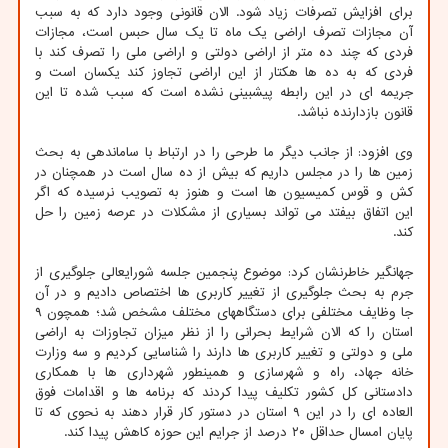
برای افزایش تصرفات زیاد شود. الان قانونی وجود دارد که به سبب
آن مجازات تصرف اراضی یک ماه تا یک سال حبس است، مجازات
فردی که چند ده متر از اراضی دولتی و اراضی ملی را تصرف کند با
فردی که به ده ها هکتار از این اراضی تجاوز کند یکسان است و
جریمه ای در این رابطه پیشبینی نشده است که سبب شده تا این
قانون بازدارنده نباشد.
وی افزود: از جانب دیگر ما طرحی را در ارتباط با ساماندهی به بحث
زمین ها را در مجلس داریم که بیش از ده سال است در همچنان در
کش و قوس کمیسیون ها است و هنوز به تصویب نرسیده که اگر
این اتفاق بیفتد می تواند بسیاری از مشکلات در عرصه زمین را حل
کند.
جهانگیر خاطرنشان کرد: موضوع پنجمین جلسه شورایعالی جلوگیری از
جرم به بحث جلوگیری از تغییر کاربری ها اختصاص دادیم و در آن
جا وظایف مختلفی برای دستگاههای مختلف مشخص شد؛ همچون ۹
استان را که الان شرایط بحرانی را از نظر میزان تجاوزات به اراضی
ملی و دولتی و تغییر کاربری ها دارند را شناسایی کردیم و سه وزارت
خانه جهاد، راه و شهرسازی و همینطور شهرداری ها با همکاری
دادستانی کل کشور تکلیف پیدا کردند که برنامه ها و اقدامات فوق
العاده ای را در این ۹ استان در دستور کار قرار دهند به نحوی که تا
پایان امسال حداقل ۲۰ درصد از جرایم این حوزه کاهش پیدا کند.