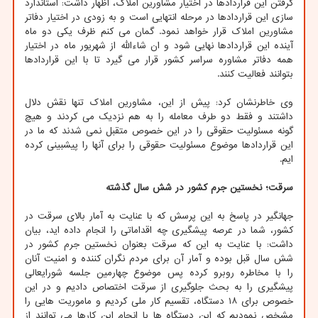
گرفتن این قراردادها در اختیار مشاورین املاک، اظهار داشت: استاندارد
سازی این قراردادها در مرحله انتهایی است و به زودی در اختیار دفاتر
مشاورین املاک قرار خواهد نمود. گمان می کنم ظرف یکی دو ماه
آینده این قراردادها نهایی شود و ان شاءالله از شهریور ماه در اختیار
همه دفاتر مشاوره سراسر کشور قرار می گیرد تا با این قراردادها
بتوانند فعالیت کنند.
وی خاطرنشان کرد: پیش از این، مشاورین املاک تنها نقش دلال
داشتند و فقط دو طرف معامله را به هم نزدیک می کردند و هیچ
گونه مسئولیت حقوقی را در این خصوص متقبل نمی شدند که ما در
این قراردادها موضوع مسئولیت حقوقی را برای آنها را پیشبینی کرده
ایم.
سرقت؛ نخستین جرم کشور در شش سال گذشته
جهانگیر در پاسخ به این پرسش که با عنایت به آمار بالای سرقت در
کشور، شما در عرصه پیشگیری چه اقداماتی را انجام داده اید، بیان
داشت: با عنایت به این که سرقت بعنوان نخستین جرم کشور در
شش سال قبل بوده و آمار آن برای مردم نگران کننده و امنیت آنان
را با مخاطره روبرو کرده پس موضوع چهارمین جلسه شورایعالی
پیشگیری را به بحث جلوگیری از سرقت اختصاص دادیم و در این
خصوص برای ۱۸ دستگاه، تقسیم کار ملی کردیم و ماموریت هایی را
مشخص نمودیم که این دستگاه ها با انجام این کارها می توانند از