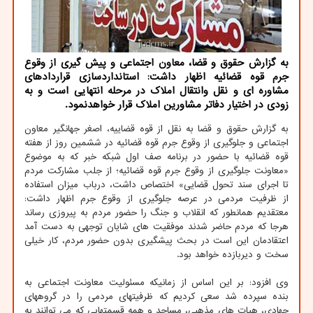
به گزارش حقوق و قضا، معاون اجتماعی و پیش گیری از وقوع
جرم قوه قضائیه اظهار داشت: استانداردسازی قراردادهای
مشاوره ای و نقل وانتقال املاک در مرحله انتهایی است و به
زودی در اختیار دفاتر مشاورین املاک قرار خواهدنمود.
به گزارش حقوق و قضا به نقل از قوه قضاییه، اصغر جهانگیر معاون
اجتماعی و جلوگیری از وقوع جرم قوه قضائیه در ششمین روز از هفته
قوه قضائیه با حضور در برنامه صف اول شبکه خبر که به موضوع
«معاونت جلوگیری از وقوع جرم قوه قضائیه؛ از جلب مشارکت مردم
تا اجرای سند تحول قضایی» اختصاص داشت، درباب میزان استفاده
از ظرفیت مردمی در عرصه جلوگیری از وقوع جرم اظهار داشت:
معتقدیم همانطور که انقلاب و جنگ را حضور مردم به پیروزی رساند
هرجا که مردم حاضر شدند موفقیت های شایان توجهی به دست آمد
اعتقادمان این است در بحث پیشگیری بدون حضور مردم، کار خیلی
سخت و دیربازده خواهد بود.
وی افزود: بر این اساس از زمانیکه مسئولیت معاونت اجتماعی به
بنده سپرده شد سعی کردیم که ظرفیتهای مردمی را در گروههای
جهادی، هیات های مذهبی، مساجد و همه قسمتهایی که می توانند به