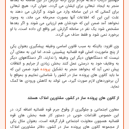
جهانگیر درباب دغدغه مردم برای ارائه گزارش در این سامانه که بعدها
منجر به ایجاد تبعاتی برای ایشان می گردد، عنوان کرد: هیچ تبعاتی
برای کسانی که در این سامانه وارد می شوند و گزارش می دهند به
علت این این که اطلاعات آنها بصورت محرمانه می ماند، به وجود
نخواهد آمد ضمن این که خودشان هم ارزیابی می شوند و اگر بعدها
مشخص شود یک نفر در سامانه گزارش غیر واقع ای داده است، با او
برخورد نمی شود و فقط حذف می گردد.
وی افزود: بااینکه به سبب قانون اساسی وظیفه پیشگیری بعنوان یکی
از پنج ماموریت اصلی قوه قضائیه پیشبینی شده، اما این به معنای آن
نیست که دستگاههای دیگر این وظیفه را ندارند، اگر دستگاههای دیگر
به وظایف خود به درستی عمل کنند بخش زیادی از جرایم و اتفاقات
پیش نمی آید که بخواهد منجر به تشکیل
پرونده
شود ضمن این که
ما باید کانون های پرونده ساز در کشور را شناسایی نماییم و بموقع با
آن برخوردهای لازم صورت گیرد، می تواند به کاهش ورودی ها کمک
نماید.
از کانون های پرونده ساز در کشور، مشاورین املاک هستند
معاون اجتماعی و جلوگیری از وقوع جرم قوه قضائیه اضافه کرد: در
این خصوص اقدامات خوبی در دستور کار همه بخش های قوه
قضائیه همچون معاونت اجتماعی قرار گرفته است، بعنوان مثال یکی
از مجموعه کانون های پرونده ساز در کشور، دفاتر مشاورین املاک