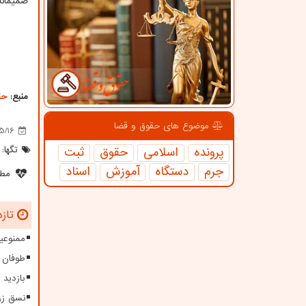
صمیمانه
منبع:
حق
موضوع های حقوق و قضا
5/16
پرونده
اسلامی
حقوق
ثبت
تگها:
جرم
دستگاه
آموزش
اسناد
مطل
تازه
ممنوعیت
طوفان ۱۱۵ کیلومتری در سیستا
بازدید 
نسق زر