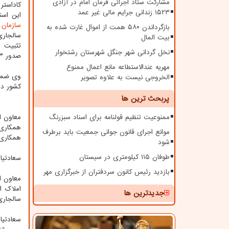
مشارکت ستاد اجرائی فرمان امام در آزادی
کاداستر
۱۵۲۳ زندانی جرایم مالی غیر عمد
این اسن
سازمان 
بازگرداندن ۵۸۰ همت از اموال غارت شده به
سالجاری
بیت المال
نخل گردانی شهر جنگل شهرستان رشتخوار
صدور ۱۰۳۳ برگ سند برای قطعات کشاورزی این روستا اقدام نموده است.
مهریه عندالاستطاعه مانع اعمال ممنوع
الخروجی نیست به علاوه تصویر
کشور دا
پربحث ترین ها
ممنوعیت تنظیم قولنامه برای اسناد سبزرنگ
معاون ا
همکاری 
موانع اجرای قانون جوانی جمعیت باید برطرف
همکاری
شود
طوفان ۱۱۵ کیلومتری در سیستان
سعادتیا
بازدید رئیس کانون سردفتران از خبرگزاری مهر
معاون ا
املاک ا
جدیدترین ها
سالجاری
سعادتیا