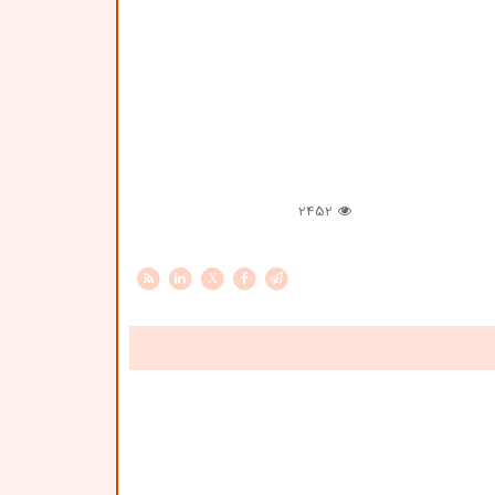
2452
X