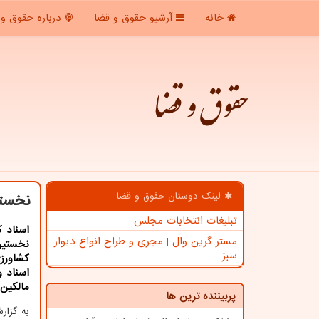
خانه
آرشیو حقوق و قضا
درباره حقوق و 
حقوق و قضا
لینک دوستان حقوق و قضا
نخستی
تبلیغات انتخابات مجلس
اسناد ك
مستر گرین وال | مجری و طراح انواع دیوار
نخستین
سبز
كشاورز
اسناد و
مالكین 
پربیننده ترین ها
به گزار