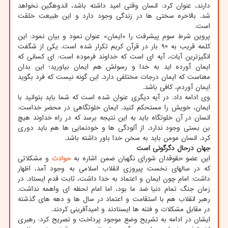
دارند، عنوان کرد: انسان وقتی امید داشته باشد، اندوهگین نخواهد
شد. بالاخره سختی ها در زندگی وجود دارد و این طبیعت خلقت
است.
پروین شرط سوم پیشرفت را «ایمان» عنوان نمود و بیان نمود: این
کلمه قریب به ۹۰ بار در قرآن کریم تکرار شده است. یکی از شگفت
انگیزترین آیات، آیه ای است که خداوند فرموده است: ای کسانی که
ایمان آورده اید به خدا و رسولش هم ایمان بیاورید؛ این بدان
معناست که ایمان درجات مختلفی دارد. این گونه نیست که فرد بگوید
ایمان آوردم، کافی باشد.
وی ادامه داد: در آیه دیگری عنوان شده است که شما باید بتوانید با
ایمان، خویش را مستحکم کنید. ایمان خلوتگاهی در محضر خداست.
انسان در آن خلوتگاه باید به این نتیجه برسد که در راه خداوند هیچ
بن بستی وجود ندارد. از آلودگی ها و خودنمایی ها هم باید دوری
کرد. انسان مومن باید به سخن خدا باور داشته باشد.
جهان درحال دگرگونی است
این عضو حقوقدان شورای نگهبان ضمن اشاره به
حوادث
و مشکلاتی
که در سالهای نخست پیروزی انقلاب اسلامی به وجود آمد، اظهار
داشت: امام چون ایمان و اعتماد به خدا داشت، ثابت قدم ایستاد. در
زمان جنگ تمام دنیا ضد ما بود، اما امام لحظه ای واهمه نداشت.
رهبر انقلاب هم با استقامت و اعتماد در سال ها و دهه های گذشته
در مقابل مشکلات و فتنه ها ایستادند و امیدآفرینی کردند.
ایشان در ادامه به تشریح وضع موجود پرداخت و تصریح کرد: رهبری