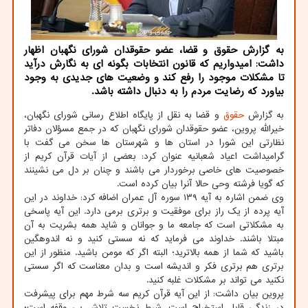
به گزارش حقوق و قضا، عضو حقوقدان شورای نگهبان اظهار
داشت: امیدواریم که قانون انتخابات بگونه ای به نگارش درآید
تا مشکلات موجود را رفع کند و وضعیت های جدیدی به وجود
بیاورد که رضایت مردم را به دنبال داشته باشد.
به گزارش
حقوق
و قضا به نقل از پایگاه اطلاع رسانی شورای نگهبان،
خیرالله پروین، عضو حقوقدان شورای نگهبان که در جمع مسؤلان دفاتر
نظارتی این شورا در استان ها و شهرستان ها سخن می گفت با
گرامیداشت اعیاد شعبانیه عنوان کرد: بعضی از آیات قرآن کریم از
خصوصیت های خاصی برخوردار می باشند و چنان بر دل می نشینند
که گویا فرشته وحی حالا آنرا بیان کرده است.
وی ضمن اشاره به آیه ۱۳۹ سوره آل عمران اضافه کرد: خداوند در این
آیه پرده از یک راز برای موفقیت و برتری برمی دارد. این آیه پاسخی
به مشکلاتی است که جامعه ما و جوانان و شاید همه بشریت به آن
مبتلا باشند. خداوند می فرماید که نه سستی کنید و نه اندوهگین
باشید که شما از همه بالاترید؛ البته اگر که مومن باشید. منظور از این
برتری هم برتری فکر و اندیشه است و بدان معناست که اگر سستی
نکنید می تواند بر مشکلات غلبه کنید.
پروین بیان داشت: از این آیه قرآن کریم سه شرط مهم برای پیشرفت
در زندگی قابل استخراج است. شرط نخست تلاش بی وقفه است؛