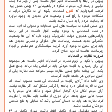
پروین در رابطه با اغتشاشات اخیر اظهار داشت: پس از چهار ماه جنگ
ترکیبی و رسانه ای، مردم با شکوه در راهپیمایی ۲۲ بهمن حضور پیدا
کردند. امیدواریم که
قانون
انتخابات بگونه ای به نگارش درآید تا
مشکلات موجود را رفع کند و وضعیت های جدیدی به وجود بیاورد
که رضایت مردم را به دنبال داشته باشد.
وی ضمن اشاره به سیاست های کلی انتخابات و تحولی که لازم است
در نظام انتخاباتی به وجود بیاید، اظهار داشت: در این رابطه
پارامترهایی همچون دولت الکترونیک وجود دارد که این ها وضعیت
حکمرانی جدید هستند. زیرساخت های حقوقی و نظارتی جدیدی هم
باید برای تحول به وجود آورد. فرایند سیاستگذاری هم مقدم بر ایجاد
زیرساخت هاست که باید اصلاح گردد.
ضرورت نظارت بر انتخابات
پروین با تکیه بر لزوم نظارت بر انتخابات اظهار داشت: هر مجموعه
ای برای رسیدن به غایت خودش باید بر اساس یک برنامه جامع عمل
بکند. این برنامه جامع بدون نظارت میسر نخواهد شد. نظارت یکی از
اصول بنیادین هر جامعه غایت گراست.
وی ادامه داد: آزادی رقابت در انتخابات فی نفسه مطلوب است، اما
میل به قدرت امکان دارد جامعه را گرفتار مشکل کند. اگر نظارت نباشد،
آرای مردم امکان دارد گرفتار اختلال شود و ذائقه های مردم را به
سبب هایی سوق بدهد. برای دوری از مفاسد باید نظارت را تقویت
کرد. نظارت هم باید به دستان کسانی باشد که تمایلی به نفع شخص
خودشان نداشته باشند.
این عضو حقوقدان شورای نگهبان اظهار داشت: شورای نگهبان در ۴۴