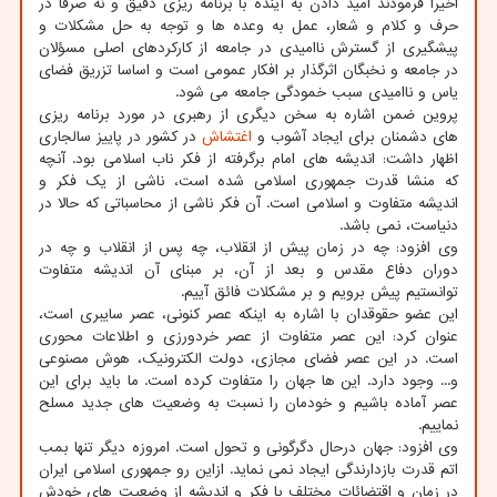
اخیرا فرمودند امید دادن به آینده با برنامه ریزی دقیق و نه صرفا در
حرف و کلام و شعار، عمل به وعده ها و توجه به حل مشکلات و
پیشگیری از گسترش ناامیدی در جامعه از کارکردهای اصلی مسؤلان
در جامعه و نخبگان اثرگذار بر افکار عمومی است و اساسا تزریق فضای
یاس و ناامیدی سبب خمودگی جامعه می شود.
پروین ضمن اشاره به سخن دیگری از رهبری در مورد برنامه ریزی
های دشمنان برای ایجاد آشوب و
اغتشاش
در کشور در پاییز سالجاری
اظهار داشت: اندیشه های امام برگرفته از فکر ناب اسلامی بود. آنچه
که منشا قدرت جمهوری اسلامی شده است، ناشی از یک فکر و
اندیشه متفاوت و اسلامی است. آن فکر ناشی از محاسباتی که حالا در
دنیاست، نمی باشد.
وی افزود: چه در زمان پیش از انقلاب، چه پس از انقلاب و چه در
دوران دفاع مقدس و بعد از آن، بر مبنای آن اندیشه متفاوت
توانستیم پیش برویم و بر مشکلات فائق آییم.
این عضو حقوقدان با اشاره به اینکه عصر کنونی، عصر سایبری است،
عنوان کرد: این عصر متفاوت از عصر خردورزی و اطلاعات محوری
است. در این عصر فضای مجازی، دولت الکترونیک، هوش مصنوعی
و... وجود دارد. این ها جهان را متفاوت کرده است. ما باید برای این
عصر آماده باشیم و خودمان را نسبت به وضعیت های جدید مسلح
نماییم.
وی افزود: جهان درحال دگرگونی و تحول است. امروزه دیگر تنها بمب
اتم قدرت بازدارندگی ایجاد نمی نماید. ازاین رو جمهوری اسلامی ایران
در زمان و اقتضائات مختلف با فکر و اندیشه از وضعیت های خودش