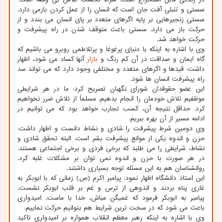
سستی و تنبلی آفت جان است که انسان را از عمل کردن بازمی دارد.
سستی زنجیرهایی بر پایه اگرهای متعدد بر پای انسان می بندد و از
حرکت باز می دارد. سستی باعث متوقف شدن در راه پیشرفت و
حرکت خواهد شد.
وی با اشاره به اینکه با دنیای پرغوغا و پرتلاطمی روبرو می باشیم که
گاه ایمان و صداقت در آن کم رنگ و
بازار
آنها کساد می شود، اظهار
داشت: قیدها و اگرهای متعدد و مختلفی وجود دارد که می تواند سد
راه پیشرفت انسان ها شود.
این عضو حقوقدان شورای نگهبان تصریح کرد: ما در هر شرایطی
موظفیم تلاش خودمان را انجام بدهیم. مسلماً از تلاش ضرر نخواهیم
کرد. حداقل نتیجه آن، کسب تجارب خواهد بود که می توانیم در
ادامه مسیر از آن بهره ببریم.
وی دومین شرط پیشرفت را شادی و نشاط دانست و اظهار داشت:
حزن و اندوه یکی از موانع پیشرفت بشر است. البته تحقق شادی و
نشاط، شرایطی را می طلبد که برخی فردی و برخی اجتماعی هستند.
در هر صورت با حزن و اندوه نمی توان بر مشکلات غلبه کرد.
روانشناسان هم به این مسئله توجه بسیاری داشتند.
این استاد دانشگاه اظهار نمود: پیامبر اکرم (ص) زمانی که با ابوبکر به
غاری پناه بردند و اندوهی از ترس و غم بر قلب ابوبکر نشست،
پیامبر به ابوبکر فرمود که غمیگن مباش، خدا با ماست. امیدواری
باعث می شود که در سخت ترین شرایط هم بتوانیم حرکت نماییم.
وی با اشاره به اینکه رهبر معظم انقلاب همواره بر امیدواری تاکید