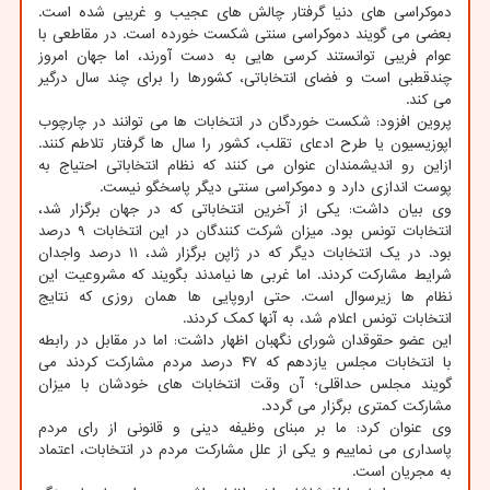
دموکراسی های دنیا گرفتار چالش های عجیب و غریبی شده است.
بعضی می گویند دموکراسی سنتی شکست خورده است. در مقاطعی با
عوام فریبی توانستند کرسی هایی به دست آورند، اما جهان امروز
چندقطبی است و فضای انتخاباتی، کشورها را برای چند سال درگیر
می کند.
پروین افزود: شکست خوردگان در انتخابات ها می توانند در چارچوب
اپوزیسیون یا طرح ادعای تقلب، کشور را سال ها گرفتار تلاطم کنند.
ازاین رو اندیشمندان عنوان می کنند که نظام انتخاباتی احتیاج به
پوست اندازی دارد و دموکراسی سنتی دیگر پاسخگو نیست.
وی بیان داشت: یکی از آخرین انتخاباتی که در جهان برگزار شد،
انتخابات تونس بود. میزان شرکت کنندگان در این انتخابات ۹ درصد
بود. در یک انتخابات دیگر که در ژاپن برگزار شد، ۱۱ درصد واجدان
شرایط مشارکت کردند. اما غربی ها نیامدند بگویند که مشروعیت این
نظام ها زیرسوال است. حتی اروپایی ها همان روزی که نتایج
انتخابات تونس اعلام شد، به آنها کمک کردند.
این عضو حقوقدان شورای نگهبان اظهار داشت: اما در مقابل در رابطه
با انتخابات مجلس یازدهم که ۴۷ درصد مردم مشارکت کردند می
گویند مجلس حداقلی؛ آن وقت انتخابات های خودشان با میزان
مشارکت کمتری برگزار می گردد.
وی عنوان کرد: ما بر مبنای وظیفه دینی و قانونی از رای مردم
پاسداری می نماییم و یکی از علل مشارکت مردم در انتخابات، اعتماد
به مجریان است.