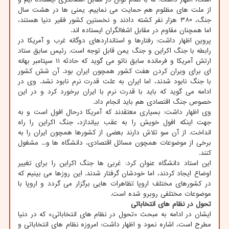
از ملت های مظلوم هم حمایت می نماییم. یمنی ها در هشت سال
جنگ، ۳۸۰ هزار نفر کشته دادند و نخستین کشور فقیر دنیا هستند،
اما همچنان مقاوم در مقابل اشغالگران ایستاده اند.
پروین اظهار داشت: رفتارها و استانداردهای دوگانه غرب و آمریکا در
رابطه با جنگ اکراین و جنگ یمن قابل توجه است. رئیس سابق ستاد
ارتش آمریکا و فرمانده سابق ناتو می گوید که حادثه ۱۱ سپتامبر بهانه
ای برای ویران کردن هفت کشور همچون ایران بود. آن شش کشور
با جنگ نابود شدند، اما ایران به علت قدرت نرم نابود نشد. وی در
ادامه می گوید که باید با قدرت نرم با ایران برخورد کرد و در این
خصوص جنگ اقتصادی هم باید انجام داد.
وی اظهار داشت: بسیاری معتقدند که آمریکا درحال افول است و به
جهت اینکه افول خویش را به عقب بیاندازد، جنگ اکراین را راه
انداخت. از آن سو تلاش دارند بعضی از کشورها همچون ایران را به
برخی از موضوعات همچون مسائل اقتصادی، دانشگاه ها و... مشغول
کنند.
این استاد دانشگاه عنوان کرد: غربی ها جنگ اکراین را برای تغییر
اوضاع ایجاد کردند، اما خودشان گرفتار شدند. این روزها می بینیم که
در کشورهای مختلف اروپا تظاهرات هایی برگزار می گردد و اروپا با
موضوعات مختلفی روبرو شده است.
تحول در نظام های انتخاباتی
ایشان در ادامه به مبحث «تحول در نظام های انتخاباتی» که در دنیا
مطرح است، اشاره نمود و اظهار داشت: امروزه نظام های انتخاباتی و