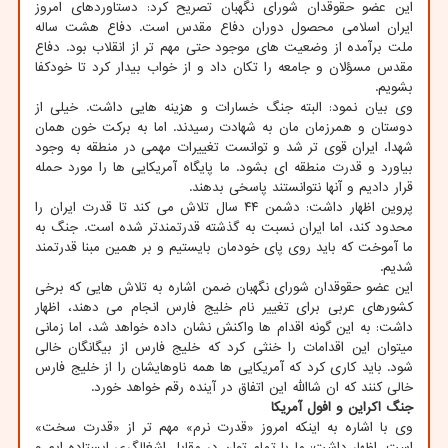
این عضو حقوقدان شورای نگهبان تصریح کرد: دستاوردهای امروز
ایران اسلامی محصول دوران دفاع مقدس است. دفاع هشت ساله
ملت برآمده از وضعیت های موجود حتی مهم تر از انقلاب بود. دفاع
مقدس مسؤلان و جامعه را تکان داد و از خواب بیدار کرد تا خودکفا
بشویم.
وی بیان نمود: البته جنگ خسارات و هزینه هایی داشت. خیلی از
دوستان و همرزمان مان به شهادت رسیدند. اما به برکت خون همان
شهدا، ایران قوی تر شد و توانست تغییرات مهمی در منطقه به وجود
بیاورد و قدرت منطقه ای بشود. ما پایگاه آمریکایی ها را مورد حمله
قرار دادیم و آنها نتوانستند پاسخی بدهند.
پروین اظهار داشت: دشمن ۴۴ سال تلاش می کند تا قدرت ایران را
محدود کند، اما ایران نسبت به گذشته قدرتمندتر شده است. جنگ به
ما آموخت که باید روی پای خودمان بایستیم و بر همین مبنا قدرتمند
شدیم.
این عضو حقوقدان شورای نگهبان ضمن اشاره به تلاش هایی که برخی
کشورهای عربی برای تغییر نام خلیج فارس انجام می دهند، اظهار
داشت: به این گونه اقدام ها واکنش نشان داده خواهد شد، اما زمانی
میتوان این اقدامات را خنثی کرد که خلیج فارس از بیگانگان خالی
شود. باید کاری کرد که آمریکایی ها همه ناوهایشان را از خلیج فارس
خالی کنند که ان شاالله این اتفاق در آینده رقم خواهد خورد.
جنگ اکراین و افول آمریکا
وی با اشاره به اینکه امروز «قدرت نرم» مهم تر از «قدرت سخت»
است، اظهار داشت: ما با تمام توان در مقابل اشغالگری ایستاده ایم و