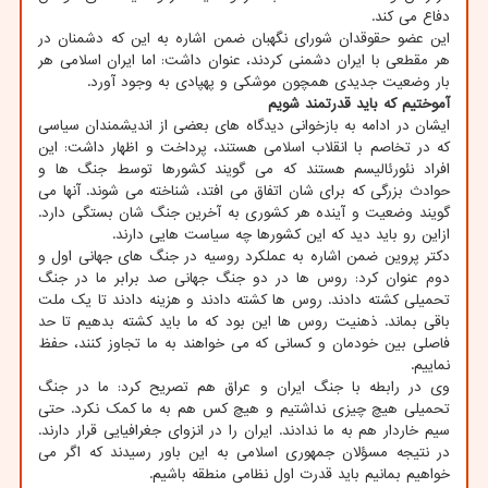
دفاع می کند.
این عضو حقوقدان شورای نگهبان ضمن اشاره به این که دشمنان در
هر مقطعی با ایران دشمنی کردند، عنوان داشت: اما ایران اسلامی هر
بار وضعیت جدیدی همچون موشکی و پهپادی به وجود آورد.
آموختیم که باید قدرتمند شویم
ایشان در ادامه به بازخوانی دیدگاه های بعضی از اندیشمندان سیاسی
که در تخاصم با انقلاب اسلامی هستند، پرداخت و اظهار داشت: این
افراد نئورئالیسم هستند که می گویند کشورها توسط جنگ ها و
حوادث بزرگی که برای شان اتفاق می افتد، شناخته می شوند. آنها می
گویند وضعیت و آینده هر کشوری به آخرین جنگ شان بستگی دارد.
ازاین رو باید دید که این کشورها چه سیاست هایی دارند.
دکتر پروین ضمن اشاره به عملکرد روسیه در جنگ های جهانی اول و
دوم عنوان کرد: روس ها در دو جنگ جهانی صد برابر ما در جنگ
تحمیلی کشته دادند. روس ها کشته دادند و هزینه دادند تا یک ملت
باقی بماند. ذهنیت روس ها این بود که ما باید کشته بدهیم تا حد
فاصلی بین خودمان و کسانی که می خواهند به ما تجاوز کنند، حفظ
نماییم.
وی در رابطه با جنگ ایران و عراق هم تصریح کرد: ما در جنگ
تحمیلی هیچ چیزی نداشتیم و هیچ کس هم به ما کمک نکرد. حتی
سیم خاردار هم به ما ندادند. ایران را در انزوای جغرافیایی قرار دارند.
در نتیجه مسؤلان جمهوری اسلامی به این باور رسیدند که اگر می
خواهیم بمانیم باید قدرت اول نظامی منطقه باشیم.