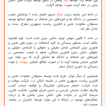
وی اضافه کرد: توسعه
بازار
واقعی در کشور توسط شرکت های دانش
بنیان در دهه آینده صورت خواهد گرفت.
در ادامه این جلسه درباب
ابلاغ
دستور العمل ماده ۹ وتشکیل شعب
تخصصی در دادگاه ها و شوراهای حل اختلاف در سطح استانها توسط
مسئولان معاونت علمی و فناوری ریاست جمهوری مطرح، بحث و
تبادل نظر شد.
در ماده ۹ قانون جهش تولید دانش بنیان امده است: قوه قضاییه
مکلف است بمنظور رسیدگی به کلیه اختلافات در حوزه های علمی و
فناوری میان اشخاص شامل حقیقی و حقوقی با اشخاص حقیقی و
حقوقی دانش بنیان فناوری نخبگان، شعبه یا شعب تخصصی در
شوراهای حل اختلاف و دادگاه ها تشکیل گردد که می تواند بین
طرفین سازش بوجود آورد یا در صورت توافق طرفین،
پرونده
را جهت
رسیدگی به داوری ارجاع دهند.
همچنین از دیگر موارد طرح شده توسط مسئولان معاونت علمی و
فناوری ریاست جمهوری حاضر در جلسه؛ امکان
ثبت
شرکت موقت و
ثبت شرکت، احضار مدیرعامل، فیلترینگ و توقیف حساب کسب
وکارها، نظارت سازمان بازرسی بر حسن اجرای قوانین، مالکیت فکری،
سرمایه گذاری در شرکت های دانش بنیان چالش ها و درباب
راهکارهای موجود در ارتباط با این موارد توسط حاضران در جلسه،
صحبت شد.