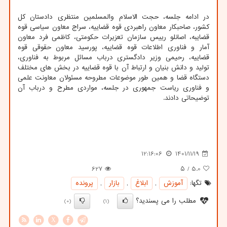
در ادامه جلسه، حجت الاسلام والمسلمین منتظری دادستان کل
کشور، صاحبکار معاون راهبردی قوه قضاییه، سراج معاون سیاسی قوه
قضایبه، اصانلو رییس سازمان تعزیرات حکومتی، کاظمی فرد معاون
آمار و فناوری اطلاعات قوه قضاییه، پورسید معاون حقوقی قوه
قضاییه، رحیمی وزیر دادگستری درباب مسائل مربوط به فناوری،
تولید و دانش بنیان و ارتباط آن با قوه قضاییه در بخش های مختلف
دستگاه قضا و همین طور موضوعات مطروحه مسئولان معاونت علمی
و فناوری ریاست جمهوری در جلسه، مواردی مطرح و درباب آن
توضیحاتی دادند.
12:16:06
1401/11/19
627
/ ۵
5.0
تگها:
آموزش
,
ابلاغ
,
بازار
,
پرونده
مطلب را می پسندید؟
(0)
(1)
X