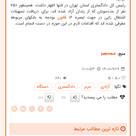
رئیس کل دادگستری استان تهران در انتها اظهار داشت: همینطور ۷۵۰
نفر از مددجویان که از زندان آزاد شده اند، برای دریافت تسهیلات
اشتغال زایی در جهت تبصره ۱۶
قانون
بودجه به بانکهای مربوطه
معرفی شده اند که اقدامات لازم در این حوزه در دست انجام است.
منبع:
judcms.ir
11:01:53
1401/09/27
660
/ ۵
5.0
تگها:
آزادی
,
جرم
,
دادگستری
,
دستگاه
مطلب را می پسندید؟
(0)
(1)
X
تازه ترین مطالب مرتبط