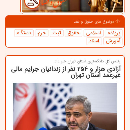
موضوع های حقوق و قضا
پرونده
اسلامی
حقوق
ثبت
جرم
دستگاه
آموزش
اسناد
رئیس كل دادگستری استان تهران خبر داد
آزادی هزار و 254 نفر از زندانیان جرایم مالی
غیرعمد استان تهران