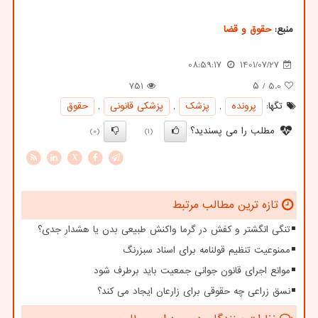
منبع:
حقوق و قضا
08:59:17
1401/07/27
751
/ ۵
5.0
تگها:
پرونده
,
پزشك
,
پزشكی قانونی
,
حقوق
مطلب را می پسندید؟
(0)
(1)
X
تازه ترین مطالب مرتبط
تنگی انگشتر و کفش در گرما واکنش طبیعی بدن یا هشدار جدی؟
ممنوعیت تنظیم قولنامه برای اسناد سبزرنگ
موانع اجرای قانون جوانی جمعیت باید برطرف شود
نسق زراعی چه حقوقی برای زارعان ایجاد می کند؟