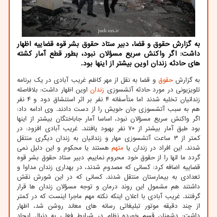
به گزارش حقوق و قضا، دبیر ستاد حقوق بشر قوه قضاییه اظهار
داشت: اگر واکنش سریع مسؤلان نبود، بطور قطع آمار کشته
های حادثه زندان اوین بیشتر از اینها بود.
به گزارش
حقوق
و قضا به نقل از مهر کاظم غریب آبادی در یک برنامه
تلویزیونی در مورد حادثه آتشسوزی
زندان
اوین اظهار داشت: بلافاصله
زندانیان تخلیه شدند اما متأسفانه ۴ نفر بر اثر استنشاق دود و ۴ نفر
هم به سبب آتشسوزی جان خویش را از دست دادند. وی ادامه داد:
اگر واکنش سریع مسؤلان نبود، اساسا آمار جاباختگان بیشتر از اینها
بود طبق آمار بیشتر از ۷۰ نفر بهبود یافتند. غریب آبادی افزود: در
کمتر از ۳ ساعت آتشسوزی مهار و زندانیان به زندان دیگری منتقل
شدند. این افراد در زندان یا
متهم
هستند یا محکوم و این دلیل نمی
گردد ما انها را از حقوق خود محروم نماییم. دبیر ستاد حقوق بشر قوه
قضاییه اضافه کرد: کسانی که مصدوم شدند، در بهداری زندان مداوا و
تعدادی به بیمارستان منتقل شدند. کسانی که در این شورش نقش
داشتند هم مشمول این روند درمان و توجه مسؤلان زندان ها قرار
گرفتند. غریب آبادی با اعلان اینکه نکته مهم ماجرا اینست که در کمتر
از چند دقیقه موتور تبلیغاتی رسانه های معاند روشن شد، اظهار
داشت: دشمنان قسم خورده نظام در شرایط فعلی به دنبال ایجاد