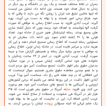
بحران در نقاط مختلف هستند و یک روز در دانشگاه و روز دیگر در
زندان به دنبال هدف خود هستند. وی ادامه داد: تحلیل من اینست
که اینها ماشین تبلیغ ضد ایران را روشن نگه می دارند تا وقتی که یا
خود طراح برخی امور هستند و یا بهانه به دست می آورند، بهره
گیرند. غریب آبادی افزود: به سبب اطلاع رسانی به موقعی که صورت
گرفت آنها نتوانستند به اهداف خود برسند چون که دنبال کشته سازی
های وسیع بودند. رسانه اینترنشنال هنوز خبری از حادثه نبود، تعداد
فوتی ها را ۴۰ کشته اعلام نمود. وی ادامه داد: سفارش ام به
مسئولین رسانه اینست که اطلاع رسانی صحیح انجام دهند و این کار
هزینه ندارد و سراسر فایده است. در حادثه زندان اوین، اطلاع رسانی
به موقعی با صدور بیانیه مرکز رسانه و همینطور گزارش صدا و سیما
صورت گرفت. غریب آبادی افزود: در کمتر از ۲۴ ساعت زندانیان با
خانواده های خود تماس گرفتند. ایشان سپس و در مورد عملکرد
مدعیان حقوق بشر اظهار داشت: تجمع مسالمت آمیز حق مردم است
و ما عضو چندین معاهده حقوق بشری هستیم. سوال اینجاست که
این اتفاقاتی که در چند هفته اخیر رخ داد، مسالمت آمیز بود؟ غریب
آبادی اظهار داشت: در این روزها شاهد می باشیم که برخی کشورهای
اروپایی و آمریکایی ها با تجمع های مسالمت آمیز خود هم برخورد
می کنند. وی افزود:
سابقه
آمریکا در حقوق بشر طوری است که ۳۵
هزار نفر در آمریکا طی خشونت و استفاده از سلاح کشته می شوند.
غریب آبادی اضافه کرد: این در حالیست که غربی ها به بهانه فوت
یک خانم ایرانی که البته مسؤلان
پرونده
ایشان را بررسی کردند، به