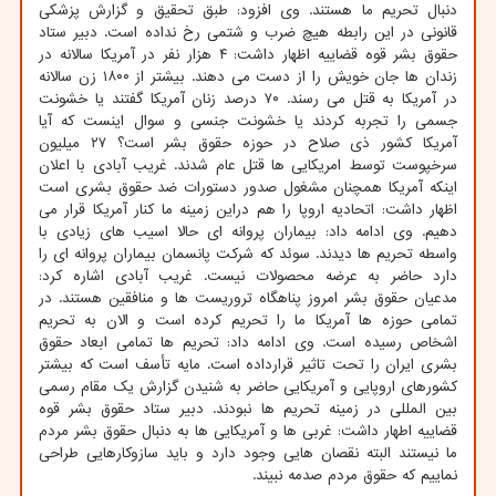
دنبال تحریم ما هستند. وی افزود: طبق تحقیق و گزارش پزشکی
قانونی در این رابطه هیچ ضرب و شتمی رخ نداده است. دبیر ستاد
حقوق بشر قوه قضاییه اظهار داشت: ۴ هزار نفر در آمریکا سالانه در
زندان ها جان خویش را از دست می دهند. بیشتر از ۱۸۰۰ زن سالانه
در آمریکا به قتل می رسند. ۷۰ درصد زنان آمریکا گفتند یا خشونت
جسمی را تجربه کردند یا خشونت جنسی و سوال اینست که آیا
آمریکا کشور ذی صلاح در حوزه حقوق بشر است؟ ۲۷ میلیون
سرخپوست توسط امریکایی ها قتل عام شدند. غریب آبادی با اعلان
اینکه آمریکا همچنان مشغول صدور دستورات ضد حقوق بشری است
اظهار داشت: اتحادیه اروپا را هم دراین زمینه ما کنار آمریکا قرار می
دهیم. وی ادامه داد: بیماران پروانه ای حالا اسیب های زیادی با
واسطه تحریم ها دیدند. سوئد که شرکت پانسمان بیماران پروانه ای را
دارد حاضر به عرضه محصولات نیست. غریب آبادی اشاره کرد:
مدعیان حقوق بشر امروز پناهگاه تروریست ها و منافقین هستند. در
تمامی حوزه ها آمریکا ما را تحریم کرده است و الان به تحریم
اشخاص رسیده است. وی ادامه داد: تحریم ها تمامی ابعاد حقوق
بشری ایران را تحت تاثیر قرارداده است. مایه تأسف است که بیشتر
کشورهای اروپایی و آمریکایی حاضر به شنیدن گزارش یک مقام رسمی
بین المللی در زمینه تحریم ها نبودند. دبیر ستاد حقوق بشر قوه
قضاییه اطهار داشت: غربی ها و آمریکایی ها به دنبال حقوق بشر مردم
ما نیستند البته نقصان هایی وجود دارد و باید سازوکارهایی طراحی
نماییم که حقوق مردم صدمه نبیند.