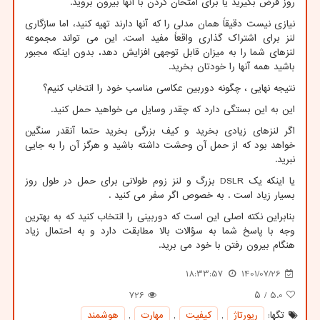
روز قرض بگیرید یا برای امتحان کردن با آنها بیرون بروید.
نیازی نیست دقیقاً همان مدلی را که آنها دارند تهیه کنید، اما سازگاری
لنز برای اشتراک گذاری واقعاً مفید است. این می تواند مجموعه
لنزهای شما را به میزان قابل توجهی افزایش دهد، بدون اینکه مجبور
باشید همه آنها را خودتان بخرید.
نتیجه نهایی ، چگونه دوربین عکاسی مناسب خود را انتخاب کنیم؟
این به این بستگی دارد که چقدر وسایل می خواهید حمل کنید.
اگر لنزهای زیادی بخرید و کیف بزرگی بخرید حتما آنقدر سنگین
خواهد بود که از حمل آن وحشت داشته باشید و هرگز آن را به جایی
نبرید.
یا اینکه یک
DSLR
بزرگ و لنز زوم طولانی برای حمل در طول روز
بسیار زیاد است . به خصوص اگر سفر می کنید .
بنابراین نکته اصلی این است که دوربینی را انتخاب کنید که به بهترین
وجه با پاسخ شما به سؤالات بالا مطابقت دارد و به احتمال زیاد
هنگام بیرون رفتن با خود می برید.
18:33:57
1401/07/26
726
/ ۵
5.0
تگها:
رپورتاژ
,
كیفیت
,
مهارت
,
هوشمند