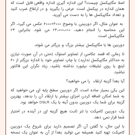
اصلا مگاپیکسل چیست؟ این اندازه گیری اندازه واقعی فایل است که
همان اندازه در پیکسل است. عرض را بگیرید و در ارتفاع ضرب کنید
و تعداد مگاپیکسل ها را به دست می آورید.
به عنوان مثال، اگر دوربینی با وضوح 4000×6000 عکس می گیرد، اگر
این محاسبه را انجام دهید، 24،000،000 می شود. بنابراین 24
مگاپیکسل است.
دوربین ها با مگاپیکسل بیشتر بزرگ و بزرگتر می شوند.
تا زمانی که قصد عکاسی از تصاویر استوک (حتی در آن صورت نیازی
به حداکثر مگاپیکسل ندارید) یا چاپ تصاویر خود با اندازه بزرگتر از 60
اینچ یا روی تبلیغات بیلبورد نداشته باشید، زیاد نگران این فاکتور
نباشید.
آیا بعداً گزینه ارتقاء را می خواهید؟
این یکی بسیار ساده است. اگر دوربین سطح پایه ای می خواهید که
به شما امکان اضافه کردن اجزای بیشتر یا ارتقاء آن را بدهد، بهترین
گزینه برای شما یک دوربین بدون آینه یا یک
DSLR
خواهد بود.
یک دوربین کامپکت با لنز ثابت هیچ گزینه ای در آینده در اختیار
شما قرار نمی دهد.
با این حال، با گفتن آن اگر تصمیم دارید برای شروع یک دوربین
کامپکت تهیه کنید همیشه می توانید بعداً از آن به عنوان یک نسخه