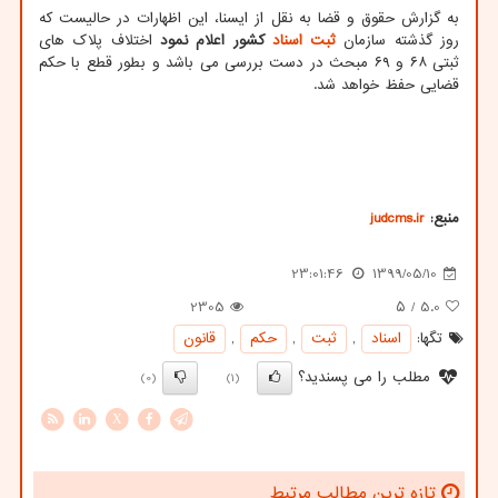
به گزارش حقوق و قضا به نقل از ایسنا، این اظهارات در حالیست که
روز گذشته سازمان
ثبت
اسناد
کشور اعلام نمود
اختلاف پلاک های
ثبتی ۶۸ و ۶۹ مبحث در دست بررسی می باشد و بطور قطع با حکم
قضایی حفظ خواهد شد.
منبع:
judcms.ir
23:01:46
1399/05/10
2305
/ ۵
5.0
تگها:
اسناد
,
ثبت
,
حكم
,
قانون
مطلب را می پسندید؟
(0)
(1)
X
تازه ترین مطالب مرتبط