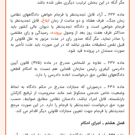
مگر آنکه در این بخش ترتیب دیگری مقرر شده باشد.
ماده ۶۳۶ ـ آراء قابل تجدیدنظر یا فرجام خواهی دادگاههای نظامی
زمان جنگ، ظرف هفتاد و دو ساعت از زمان
ابلاغ
، قابل تجدیدنظر یا
فرجام خواهی است و دادگاه تجدیدنظر یا دیوان عالی کشور باید
حداکثر ظرف هفت روز بعد از وصول
پرونده
، رسیدگی و رای مقتضی
را صادر نماید، مگر آنکه صدور رای در مدت مزبور به علل قانونی از
قبیل نقص تحقیقات مقدور نباشد که در این صورت باید علت تأخیر به
صورت مستدل در پرونده قید شود.
ماده ۶۳۷ ـ علاوه بر اشخاص مندرج در ماده (۴۷۵) قانون آیین
دادرسی کیفری رئیس سازمان قضایی هم نسبت به احکام قطعی
دادگاههای نظامی حق درخواست اعاده دادرسی را دارد.
ماده ۶۳۸ ـ درصورتی که مجازات مندرج در حکم دادگاه به لحاظ
وضعیت خاص خدمتی محکومٌ ضد مانند محرومیت از ترفیع کارکنان
بازنشسته، قابل اجراء نباشد، دادستان نظامی مطابق ضوابط، حسب
مورد حق درخواست تجدیدنظر یا فرجام را دارد. در این صورت مرجع
تجدیدنظر یا فرجام جهت تعیین مجازات قانونی دیگر اقدام می کند.
فصل هشتم ـ اجرای احکام