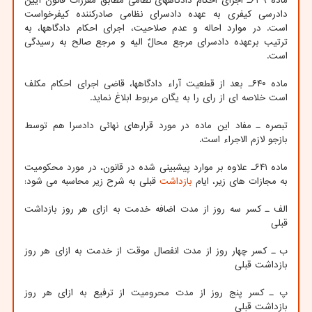
ماده ۶۳۹ـ اجرای احکام دادگاههای نظامی مطابق مقررات قانون آیین
دادرسی کیفری به عهده دادسرای نظامی صادرکننده کیفرخواست
است. در موارد احاله و عدم صلاحیت، اجرای احکام دادگاهها، به
ترتیب برعهده دادسرای مرجع محالٌ الیه و مرجع صالح به رسیدگی
است.
ماده ۶۴۰ـ بعد از قطعیت آراء دادگاهها، قاضی اجرای احکام مکلف
است خلاصه ای از رای را به یگان مربوط ابلاغ نماید.
تبصره ـ مفاد این ماده در مورد قرارهای نهائی دادسرا هم توسط
بازجو لازم الاجراء است.
ماده ۶۴۱ـ علاوه بر موارد پیشبینی شده در قانون، در مورد محکومیت
به مجازات های زیر، ایام
بازداشت
قبلی به شرح زیر محاسبه می شود:
الف ـ کسر سه روز از مدت اضافه خدمت به ازای هر روز بازداشت
قبلی
ب ـ کسر چهار روز از مدت انفصال موقت از خدمت به ازای هر روز
بازداشت قبلی
پ ـ کسر پنج روز از مدت محرومیت از ترفیع به ازای هر روز
بازداشت قبلی