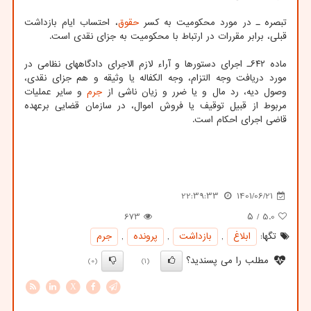
تبصره ـ در مورد محکومیت به کسر
حقوق
، احتساب ایام بازداشت
قبلی، برابر مقررات در ارتباط با محکومیت به جزای نقدی است.
ماده ۶۴۲ـ اجرای دستورها و آراء لازم الاجرای دادگاههای نظامی در
مورد دریافت وجه التزام، وجه الکفاله یا وثیقه و هم جزای نقدی،
وصول دیه، رد مال و یا ضرر و زیان ناشی از
جرم
و سایر عملیات
مربوط از قبیل توقیف یا فروش اموال، در سازمان قضایی برعهده
قاضی اجرای احکام است.
22:39:33
1401/06/21
673
/ ۵
5.0
تگها:
ابلاغ
,
بازداشت
,
پرونده
,
جرم
مطلب را می پسندید؟
(0)
(1)
X