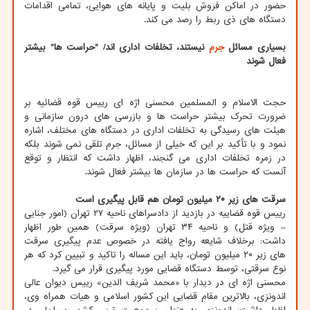
حضور در اماکن فروش بلیت و پایانه های هوایی، تمامی اقدامات
دستگاه های ذی ربط را رصد می کند.
بسیاری مسائل
جرم
نیستند، تخلفات اداری اند/ "حراست ها" بیشتر
فعال شوند
حجت الاسلام و المسلمین محسنی اژه ای رییس قوه قضائیه بر
ضرورت تحرک بیشتر حراست ها و بازرسی های درون سازمانی و
هیئت های رسیدگی به تخلفات اداری در دستگاه های مختلف، اشاره
نمود و با تأکید بر این که خیلی از مسائل، جرم تلقی نمی شوند بلکه
در زمره تخلفات اداری می گنجند، اظهار داشت که انتظار و توقع
آنست که حراست ها در سازمان ها بیشتر فعال شوند.
سرقت های زیر ۲۰ میلیون تومان هم قابل پیگیری است
رییس قوه قضاییه در بازدید از دادسراهای ناحیه ۲۷ تهران (امور جنایی
– ویژه قتل) و ناحیه ۳۴ تهران (ویژه سرقت) همین طور اظهار
داشت: برخلاف شایعه رواج یافته در خصوص عدم پیگیری سرقت
های زیر ۲۰ میلیون تومان، باید این مساله را تاکید و تبیین کرد که هر
نوع سرقتی، توسط دستگاه قضایی مورد پیگیری قرار می گیرد.
محسنی اژه ای در دیدار با «محمد شریف الدین» رییس دیوان عالی
اندونزی، بالاترین مقام قضایی این کشور اسلامی و هیات همراه وی،