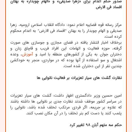
صدور حکم اعدام برای «زهرا صدیقی» و «الهام چوبدار» به بهتان
افساد فی الارض
مرکز رسانه قوه قضاییه اعلام نمود: دادگاه انقلاب اسلامی ارومیه، زهرا
صدیقی و الهام چوبدار را به بهتان "افساد فی الارض" به اعدام محکوم
کرده است.
برخلاف اخبار انتشار یافته در فضای مجازی و جوسازی های صورت
گرفته، حوزه فعالیت و اتهامات این افراد فریب و قاچاق زنان و
دختران جوان به یکی از کشورهای منطقه با امید و
آموزش
، وعده
اشتغال و سو استفاده از آنها بوده که در مواردی، منجر به خودکشی
چندین نفر از این دختران شده است.
نظارت گشت های سیار تعزیرات بر فعالیت نانوایی ها
امین حسین وزیر دادگستری اظهار داشت: گشت های سیار تعزیرات
در سراسر کشور موظف شدند نظارت جدی بر نانوایی ها داشته باشند
که علاوه بر جریمه، اگر فردی مرتکب تخلف شده باشد، نانوایی را
پلمب کنند یا دست کم بنر تخلف را در آن مکان نصب کنند.
حکم سه متهم آبان ۹۸ تغییر کرد