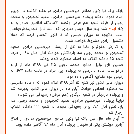
بابک پاک نیا وکیل مدافع امیرحسین مرادی در هفته گذشته در توییتر
اعلام نمود: «حکم پرونده امیرحسین مرادی، سعید تمجیدی و محمد
رجبی از طرف شعبه هم عرض (شعبه ۲۳دادگاه انقلاب) صادر و به
وکلا
ابلاغ
شد؛ پنج سال حبس تعزیری؛ که البته قابل تجدیدنظرخواهی
است. باتوجه به میزان حبسی که تا کنون تحمل کرده اند عملا
مشمول آزادی مشروط خواهند شد.»
به گزارش حقوق و قضا به نقل از ایسنا، امیرحسین مرادی، سعید
تمجیدی و محمد رجبی سه بازداشتی حوادث آبان سال ۹۸ از طرف
شعبه ۱۵ دادگاه انقلاب به اعدام محکوم شده بودند.
حسین تاج وکیل مدافع محمد رجبی ۲۵ تیر ۱۳۹۹ ماه از ارائه
درخواست اعاده دادرسی به پرونده این افراد در قالب ماده ۴۷۷، به
رئیس قوه قضاییه آگاهی داده بود.
دیوان عالی کشور نیز شنبه ۱۵ آذر ۱۳۹۹ اعلام نمود که «اعاده دادرسی
سه محکوم اعدامی حوادث آبان ماه در دیوان عالی کشور پذیرفته شد
و پرونده باردیگر در شعبه دیگری (هم عرض) رسیدگی می شود.»
نهایتاً پرونده امیرحسین مرادی، سعید تمجیدی و محمد رجبی، سه
بازداشتی آبان ۹۸، برای رسیدگی مجدد به شعبه ۲۳ دادگاه انقلاب
ارجاع شد.
۴ آبان ماه سال قبل پاک نیا وکیل مدافع امیرحسین مرادی از ابلاغ
آزادی موکلش یکی از متهمان پرونده آبان ماه ۹۸ آگاهی داده بود.