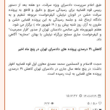
طبق اعلام سرپرست دادسرای ویژه سرقت، دو هفته بعد از دستور
رییس قوه قضاییه برای رسیدگی سریع و دقیق و قاطع به پرونده
سرقت خشن در اتوبان نیایش، کیفرخواست مربوطه تنظیم و به
دادگاه ارجاع شد و جلسه رسیدگی به این پرونده قضایی خشن و
مقرون به آزار، روز شنبه پیش رو ( ۱۹ شهریور ماه ) برگزار می شود.
هفتم شهریورماه علی صالحی دادستان تهران از صدور "قرار مجرمیت"
و کیفرخواست سارق مسلح بزرگراه نیایش با بهتان "محاربه" آگاهی
داد.
کاهش ۴۱ درصدی پرونده های دادسرای تهران در پنج ماه اخیر
حجت الاسلام و المسلمین محمد مصدق معاون اول قوه قضاییه اظهار
داشت: در پنج ماهه سال جاری در دادسرای تهران کاهش ۴۱ درصدی
پرونده های قضایی به ثبت رسیده است.
15:16:47
1401/06/19
627
/ ۵
5.0