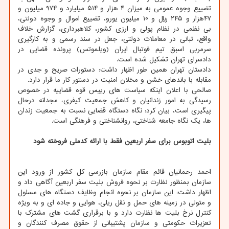
تضییع وجوه عمومی به میزان ۴ هزار و ۵۱۴ میلیارد و ۹۷۴ میلیون و
۴۷هزار و ۲۴۵ ریال و ۱۰ میلیون یورو، تضییع اموال و وجوه دولتی،
بی نظمی در نظام پولی و ارزی کشور، کلاهبرداری، گزارش خلاف
واقع، تبانی در معاملات دولتی، جعل در سند رسمی و به کارگیری
سرمربی اسبق تیم فوتبال ایران (ویلموتس) پرونده قضایی در
دادسرای تهران تشکیل شده است.
دادستان تهران همین طور اظهار داشت: دستورات صریح و جدی در
مقابله با باندهای خشن و مخلان امنیت در دستور کار ما قرار دارد.
صالحی با اعلان اینکه سیاست های رییس قوه قضاییه در خصوص
رسیدگی به امور زندانیان و کاهش جمعیت کیفری، مجدانه درحال
پیگیری است، بیان کرد: نگاه دستگاه قضایی نسبت به جمعیت زندان
ها، یک نگاه جامعه شناختی، روانشناختی و فرهنگی است.
بلیت اتوبوس برای سفر اربعین فقط با ارائه کدملی فروخته شود
احمد رحمانیان قائم مقام سازمان بازرسی کل کشور از ورود این
سازمان بمنظور نظارت بر نحوه فروش بلیت سفر اربعین آگاهی داد و
اظهار داشت: این سازمان بر نحوه انجام وظایف دستگاه های مسئول
و متولی در زمینه های حمل و نقل ریلی، هوایی و جاده ای و به ویژه
کنترل نرخ بلیت ها نظارت دارد و با برقراری گشت های مشترک با
تعزیرات حکومتی و سازمان پشتیبانی از حقوق مصرف کنندگان و