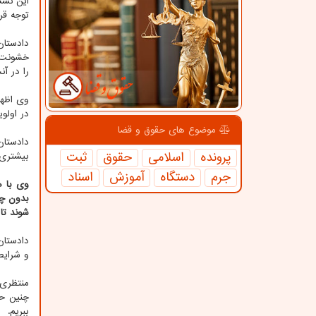
این نشس
توجه قرا
دادستان
خشونت و
را در آ
وی اظها
در اولو
موضوع های حقوق و قضا
دادستان
پرونده
اسلامی
حقوق
ثبت
بیشتری 
جرم
دستگاه
آموزش
اسناد
وی با ه
بدون چش
شوند تا 
دادستان
و شرایط
منتظری 
چنین حر
ببریم.