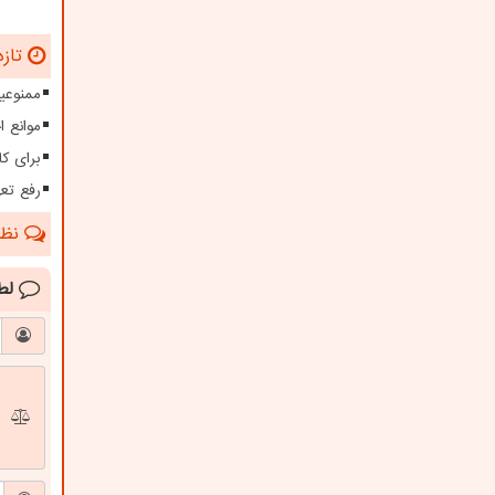
تازه
ممنوعیت
موانع 
برای کا
رفع تعهدات ارزی بیش 
نظرا
لط