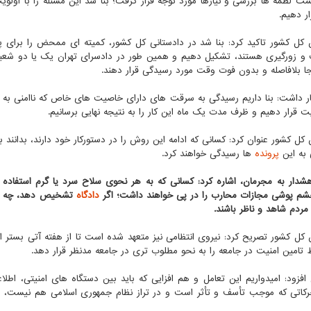
ت لطمه ها بررسی و نیازها مورد توجه قرار گرفت؛ بنا شد این مسئله را با اولو
ر دهیم.
 کل کشور تاکید کرد: بنا شد در دادستانی کل کشور، کمیته ای ممحض را برای 
 زورگیری هستند، تشکیل دهیم و همین طور در دادسرای تهران یک یا دو شعب
نجا بلافاصله و بدون فوت وقت مورد رسیدگی قرار دهند.
ر داشت: بنا داریم رسیدگی به سرقت های دارای خاصیت های خاص که ناامنی به وجو
یت قرار دهیم و ظرف مدت یک ماه این کار را به نتیجه نهایی برسانیم.
 کل کشور عنوان کرد: کسانی که ادامه این روش را در دستورکار خود دارند، بدانند 
به این
پرونده
ها رسیدگی خواهند کرد.
شدار به مجرمان، اشاره کرد: کسانی که به هر نحوی سلاح سرد یا گرم استفاده 
م پوشی مجازات محارب را در پی خواهند داشت؛ اگر
دادگاه
تشخیص دهد، چه بسا
مردم شاهد و ناظر باشند.
 کل کشور تصریح کرد: نیروی انتظامی نیز متعهد شده است تا از هفته آتی بستر ا
 تامین امنیت در جامعه را به نحو مطلوب تری در جامعه مدنظر قرار دهد.
افزود: امیدواریم این تعامل و هم افزایی که باید بین دستگاه های امنیتی، اطلاع
کاتی که موجب تأسف و تأثر است و در تراز نظام جمهوری اسلامی هم نیست، نبا