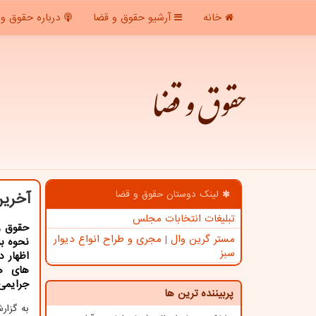
خانه
آرشیو حقوق و قضا
درباره حقوق و 
حقوق و قضا
لینک دوستان حقوق و قضا
آخرین
تبلیغات انتخابات مجلس
حقوق و
مستر گرین وال | مجری و طراح انواع دیوار
نحوه بر
سبز
اظهار د
های ه
جرایمی،
پربیننده ترین ها
به گزا