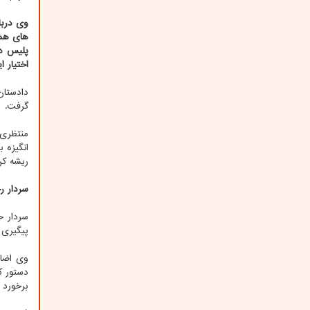
وی دربا
های همر
پلیس در
اختیار ا
دادستان
گرفت.
منتظری 
انگیزه 
ریشه کن
سردار ر
سردار ح
پیگیری 
وی اضاف
برخورد ک