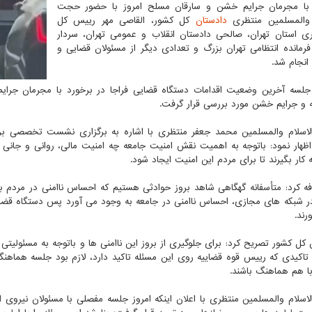
 با مجرمان جرایم خشن و سارقان مسلح امروز با حضور حجت
 والمسلمین منتظری
دادستان
کل کشور، القاصی مهر رییس کل
ی استان تهران، صالحی دادستان انقلاب و عمومی تهران، سردار
رمانده انتظامی تهران بزرگ و تعدادی دیگر از مسئولان قضایی و
انجام شد.
جلسه آخرین وضعیت اقدامات دستگاه قضایی فراجا در برخورد با مجرمان جرای
 و جرایم خشن مورد بررسی قرار گرفت.
سلام والمسلمین محمد جعفر منتظری با اشاره به برگزاری نشست تخصصی برر
ظهار نمود: باتوجه به اهمیت نقش امنیت جامعه چه امنیت مالی، روانی و جانی
 کار بگیرند تا برای مردم این امنیت ایجاد شود.
ه کرد: متأسفانه گهگاهی شاهد بروز حوادثی هستیم که احساس ناامنی در مردم به 
شبکه های مجازی، احساس ناامنی در جامعه به وجود می آورد پس دستگاه قضای
رند.
 کل کشور تصریح کرد: برای جلوگیری از بروز این ناامنی ها و باتوجه به مسئولیتی 
ر تاکیدی که رییس قوه قضاییه روی این مسئله تاکید دارد، لازم بود جلسه هماهن
ا هم هماهنگ باشند.
سلام والمسلمین منتظری با اعلان اینکه امروز جلسه مفصلی با مسئولان نیروی ان