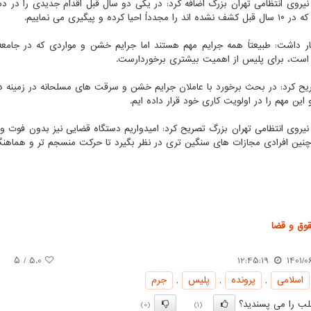
 نیروی انتظامی تهران بزرگ اضافه کرد: در یکی دو سال قبل اقدام جدیدی را در د
مجدداً احیا کرده و پیگیری می نماییم.
ر داشت: طبیعتاً همه جرایم مهم هستند اما جرایم خشن و مواردی که در جامعه 
است، برای پلیس از اهمیت بیشتری برخوردارست.
ح کرد: در بحث برخورد با عاملان جرایم خشن و سرقت های مسلحانه در زمینه
 این مهم را در اولویت کاری خود قرار داده ایم.
 نیروی انتظامی تهران بزرگ تصریح کرد: امیدواریم دستگاه قضایی نیز بدون فوت
چنین افرادی مجازات های سنگین تری در نظر بگیرد تا حرکت منسجم تر و هماهنگ
وق و قضا
/ ۵
5.0
12:45:19
1401/0
اسلامی
,
پرونده
,
پلیس
,
جرم
ب را می پسندید؟
(0)
(1)