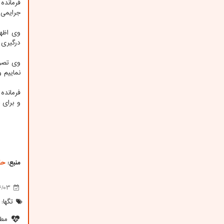
فرمانده
جرایمی که در ۱۰ سال قبل کشف نشده اند را 
وی اظها
درگیری 
وی تصری
نماییم و
فرمانده
و برای 
منبع:
حق
6/03
تگها:
مطل