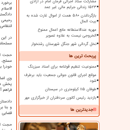
مشارکت ستاد اجرائی فرمان امام در آزادی
برخورد
۱۵۲۳ زندانی جرایم مالی غیر عمد
الاسلام
دادگستر
بازگرداندن ۵۸۰ همت از اموال غارت شده به
رحیمی ف
بیت المال
انتظامی 
مهریه عندالاستطاعه مانع اعمال ممنوع
الخروجی نیست به علاوه تصویر
در این 
مسلحانه
نخل گردانی شهر جنگل شهرستان رشتخوار
حجت الا
پربحث ترین ها
مسلح، ا
ممنوعیت تنظیم قولنامه برای اسناد سبزرنگ
خودرا به
موانع اجرای قانون جوانی جمعیت باید برطرف
وی اضاف
شود
پخش در 
طوفان ۱۱۵ کیلومتری در سیستان
فراهم آو
بازدید رئیس کانون سردفتران از خبرگزاری مهر
دادستان
و بنا ب
جدیدترین ها
قضایی ب
حجت الا