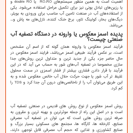
اهمیت است به همین منظور سیستم‌های
RO.RO
یا
double RO
و
یا رزین‌های تبادل یونی نیز برای تکمیل مراحل استفاده می‌شود. یکی
از استفاده‌های آب در صنعت تامین آب مناسب برای ورودی به بویلر،
دیگ‌های بخار، کولینگ تاور، برج خنک کننده، نازل‌های مه پاش و...
می‌باشد.
پدیده اسمز معکوس یا وارونه در دستگاه تصفیه آب
صنعتی چیست؟
فرآیند اسمز معكوس یا وارونه همان گونه كه از اسم آن مشخص
است، بر عکس فرآیند طبیعی اسمز می‌باشد، فرایند اسمز معکوس در
حال حاضر جزء یكی از جدید ترین و متداول ترین روش‌های جدا
سازی مخصوصا در تصفیه آب‌های شور به حساب می آید که در این
فرآیند با قرار دادن فشاری بیشتر از فشار اسمزی در سمت محلول
غلیظ تر آب شور یا جهت حركت حلال آب خالص معکوس شده و به
این طریق می‌توان آب را از ناخالصی‌های درون آن جدا كرد و
TDS
را
کم کرد.
روش اسمز معکوس از نوع روش های قدیمی در صنعتی تصفیه آب
است و در اصل این راه از جمله موثرترین و بهینه ترین و مقرون به
صرفه ترین روش هایی است که می توان در تصفیه آب مصرفی
صنایع، کارخانه ها، کارگاه ها، مجتمع های مسکونی بسیار بزرگ و
صنایع کشاورزی و غذایی که حجم آب مصرفی قابل توجهی دارند،