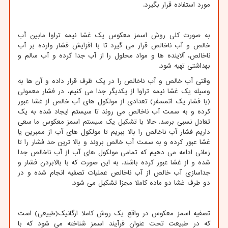
مورد استفاده قرار بگیرد.
به صورت کلی روش اسمز معکوس یک غشا نیمه تراوا مابین آب
خالص و آب ناخالص قرار می گیرد تا با افزایش فشار وارده بر آب
ناخالص، آلاینده ها و مواد محلول را از آب جدا کرده و آب سالم و
بهداشتی تهیه شود.
وقتی آب خالص و آب ناخالص را در یک ظرف قرار داده و آن ها به
وسیله یک غشا نیمه تراوا از یکدیگر جدا می کنیم، در فشار معمولی
(یا فشار یک اتمسفر) تعدادی از مولکول های آب خالص از غشا عبور
کرده و به سمت آب ناخالص می روند تا سیستم ایجاد شده به یک
تعادل نسبی برسد. حالا با تشکیل یک سیستم اسمز معکوس ما سعی
داریم فشار آب ناخالص را بالا ببریم تا مولکول های آب از ممبرین یا
غشا عبور کرده و به سمت آب خالص بروند و بالا ترین حد فشار را تا
زمانی ادامه می دهیم که تمامی مولکول های آب از آب ناخالص جدا
شده و از غشا عبور کرده باشند. به این صورت که با بالابردن فشار و
جداسازی آب خالص از آب ناخالص عملیات تصفیه انجام شده و در
دو طرف غشا دو ماده کاملا مجزا تشکیل می شود.
تصفیه اسمز معکوس در واقع یک روش کاملا ارگانیک(طبیعی) است
که در طبیعت تحت عنوان فرآیند اسمز شناخته می شود که با