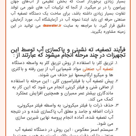
بسیار زیادی برخوردار است که بخش عظیمی از آب‌های جهان
پیرامون را در بر میگیرد. از آنجا که ترکیبات آب های شور می تواند
تفاوت بسیار زیادی داشته باشد، برای ساخت یک دستگاه تصفیه آب
صنعتی حرفه ای باید ابتدا نمونه آب در آزمایشگاه آب، مورد آزمایش
دقیق قرار گیرد. با مراجعه به سایت
dsawater.ir
می توانید در این
زمینه مشاوره بگیرید.
فرآیند تصفیه، ته نشینی و پاکسازی آب توسط این
تجهیزات در چند مرحله انجام میشود که عبارتند از
:
تزریق کلر: با استفاده از روش تزریق کلر به واسطه دستگاه
تصفیه آب صنعتی
مواد شیمیایی آب از بین رفته و باکتری
ها و میکرو ارگانیسمها نیز حذف می شوند.
پیش تصفیه آب با فیلتراسیون کلی
:
این مرحله با استفاده
از صافی شنی و فیلتر کربنی انجام می شود که این کار به
ماندگاری بیشتر عمر ممبران و همچنین افزایش عملکرد
کمک می کند.
حذف ذرات با فیلتر میکرونی: به واسطه فیلتر میکرونی،
ذرات اضافه و جامد و معلق آب پاکسازی شده و در نتیجه
آب تصفیه شده، آماده انجام پروسه نهایی شیرین سازی
می شود.
سیستم اسمز معکوس : این روش در دستگاه تصفیه آب
صنعتی دارای دقت بسیار بالایی است، به همین جهت با