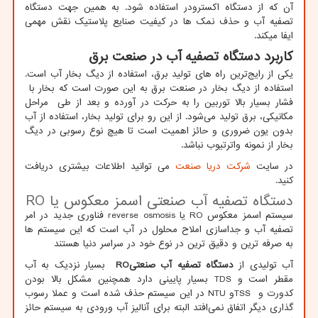
آن که از دستگاه اکسترودر استفاده شود. به همین جهت دستگاه
تصفیه آب و حذف نمک‌ ها در کیفیت صنایع پلاستیک نقش مهمی
ایفا میکند.
کاربرد دستگاه تصفیه آب در صنعت برق
یکی از رایج‌ترین راه های تولید برق، استفاده از دیگ بخار آب است.
استفاده از دیگ بخار در صنعت برق به این صورت است که بخار با
فشار بسیار بالا توربین را به حرکت در آورده و بعد از طی مراحل
مکانیکی، برق تولید می‌شود. از این رو برای تولید بخار، استفاده از آب
بدون یون ضروری و حائز اهمیت است تا هیچ‌ نوع رسوبی در دیگ
بخار از نمونه واترتیوب نباشد.
در سایت
شرکت دریا صنعت
می توانید اطلاعات بیشتری دریافت
کنید.
دستگاه تصفیه آب صنعتی اسمز معکوس یا
RO
سیستم اسمز معکوس
RO
یا
reverse osmosis
فناوری جدید در امر
تصفیه آب و جداسازی املاح محلول در آب است که این سیستم ها
به صرفه ترین و دقیق ترین در نوع خود در سراسر دنیا هستند
آب تولیدی از
دستگاه تصفیه آب صنعتی
RO
بسیار نزدیک به آب
مقطر است و
TDS
بسیار پایینی دارد همچنین مشکل بالا بودن
کدورت و
TSS
و
NTU
در این سیستم حذف شده است و عملا رسوب
گذاری دیگر اتفاق نمی‌افتد البته برای آنالیز آب ورودی به سیستم حائز