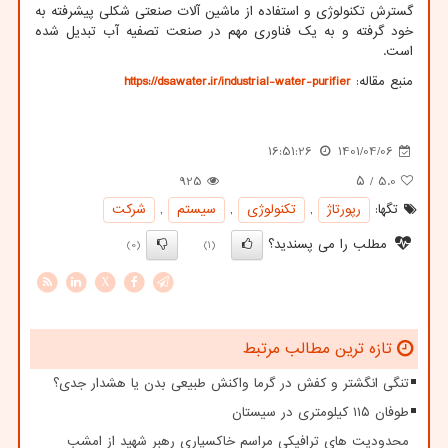
گسترش تکنولوژی و استفاده از ماشین آلات صنعتی شکلی پیشرفته به
خود گرفته و به یک فناوری مهم در صنعت تصفیه آب تبدیل شده
است.
منبع مقاله:
https://dsawater.ir/industrial-water-purifier
16:51:26
1401/04/06
925
/ ۵
5.0
تگها:
رپورتاژ
,
تكنولوژی
,
سیستم
,
شركت
مطلب را می پسندید؟
(0)
(1)
X
تازه ترین مطالب مرتبط
تنگی انگشتر و کفش در گرما واکنش طبیعی بدن یا هشدار جدی؟
طوفان ۱۱۵ کیلومتری در سیستان
محدودیت های ترافیکی مراسم خاکسپاری رهبر شهید از امشب