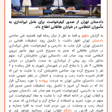
دادستان تهران از صدور کیفرخواست برای عامل تیراندازی به
مأموران انتظامی در خیابان طالقانی اطلاع داد.
به گزارش
حقوق
و قضا به نقل از مرکز رسانه قوه قضاییه علی صالحی
دادستان
تهران اظهار داشت: با تکمیل روند تحقیقات قضایی در
دادسرای تهران، قرار جلب به دادرسی و کیفرخواست عامل تیراندازی
در خیابان طالقانی که منجر به مجروح شدن چهار مأمور نیروی
انتظامی شده بود، صادر شد. دادستانی تهران خاطرنشان کرد: متهم
مذکور یک روز پیش از تیراندازی به سمت مأموران در خیابان
طالقانی، ۴ نفر را با سلاح گرم در شهرستان شهریار به قتل رسانده و ۲
نفر را مجروح کرده بود. صالحی خاطرنشان کرد: با عنایت به این که
اقدام نامبرده باعث رعب و وحشت و اختلال در نظم عمومی شده
است، دادسرای جنایی تهران به سرعت
پرونده
را مورد رسیدگی قرار
داد که در نتیجه آن امروز با تکمیل روند تحقیقات ضمن صدور قرار
جلب به دادرسی، کیفرخواست نامبرده هم صادر شد. دادستان عمومی
و انقلاب تهران در ادامه اضافه کرد: با عنایت به مفاد کیفرخواست، این
متهم در مورد تجرید و استفاده از سلاح گرم و تیراندازی که منجر به
ایجاد رعب و وحشت در بین مردم شده است به افترا محاربه و
افساد فی الارض در
دادگاه
انقلاب تهران محاکمه خواهد شد. او