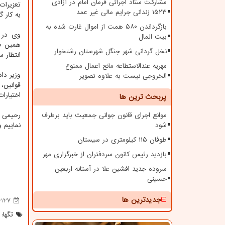
مشارکت ستاد اجرائی فرمان امام در آزادی
تعزیرات
۱۵۲۳ زندانی جرایم مالی غیر عمد
به کار گ
بازگرداندن ۵۸۰ همت از اموال غارت شده به
وی در 
بیت المال
همین ط
نخل گردانی شهر جنگل شهرستان رشتخوار
انتظار 
مهریه عندالاستطاعه مانع اعمال ممنوع
وزیر دا
الخروجی نیست به علاوه تصویر
قوانین،
اختیارا
پربحث ترین ها
موانع اجرای قانون جوانی جمعیت باید برطرف
رحیمی د
شود
نماییم و
طوفان ۱۱۵ کیلومتری در سیستان
بازدید رئیس کانون سردفتران از خبرگزاری مهر
سروده جدید افشین علا در آستانه اربعین
حسینی
جدیدترین ها
2/27
تگها: