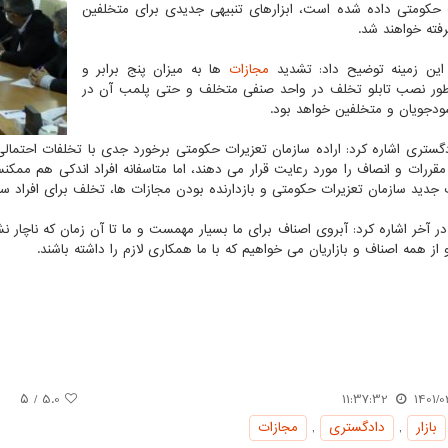
 حکومتی داده شده است، ابزارهای تنبیهی جدیدی برای متخلفین
رفته خواهند شد.
این زمینه توضیح داد: تشدید
مجازات
ها به میزان پنج برابر و
ور نصب تابلو تخلف در واحد صنفی متخلف و حتی پلمب آن در
سودجویان و متخلفین خواهد بود.
دگستری اشاره کرد: اراده سازمان تعزیرات حکومتی برخورد جدی با تخلفات احتمال
 مقررات و انصاف را مورد رعایت قرار می دهند، اما متاسفانه افراد اندکی هم ممک
ت جدید سازمان تعزیرات حکومتی و بازدارنده بودن مجازات ها، تخلف برای افراد س
ر آخر اشاره کرد: آبروی اصناف برای ما بسیار مهمست و ما تا آن زمان که ناچار نش
 از همه اصناف و بازاریان می خواهیم که با ما همکاری لازم را داشته باشند.
/ ۵
5.0
11:37:32
1401/0
بازار
,
دادگستری
,
مجازات