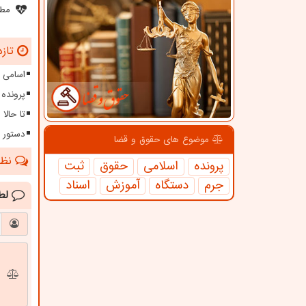
مطل
تازه
اسامی 
پرونده 
تا حالا 74 مورد از زمینه های فساد برطرف شده است
دستور فوری 
موضوع های حقوق و قضا
نظرا
پرونده
اسلامی
حقوق
ثبت
جرم
دستگاه
آموزش
اسناد
لط