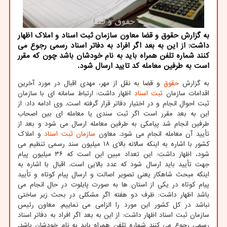
به گزارش حقوق و قضا معاون سازمان ثبت اسناد و املاک اظهار
داشت: از این به بعد اگر افراد به دفاتر اسناد رسمی رجوع می
کنند شماره تلفن همراه باید به نام خودشان باشد چون که مقرر
است به طرفین معامله کد تایید ارسال شود.
به گزارش
حقوق
و قضا به نقل از مهر، مهدی اقبال در مورد آخرین
اقدامات سازمان
ثبت
اسناد
اظهار داشت: ارتباط سامانه ای با سازمان
ثبت احوال انجام و در اختیار دفاتر قرار گرفته است. وی ادامه داد: از
این به بعد مقرر است اگر ثبت سندی یا معامله ای بین اصحاب
طرفین انجام شد پیامکی به طرفین معامله ارسال می شود و بعد از
تأیید آن معامله انجام می شود. معاون
سازمان ثبت اسناد
و املاک
کشور با اشاره به اینکه سالانه بالای ۱۸ میلیون سند رسمی تنظیم می
شود، اظهار داشت: این تعداد مبین این است که ۳۶ میلیون پیام
جهت تأیید باید ارسال شود که عدد بالایی است. اقبال با اشاره به
اینکه مبحث شاهکار یعنی تصویر اصالت و ارسال پیام کوتاه و تأیید
پیام کوتاه در یکی از استان ها به صورت پایلوت در حال انجام می
باشد اظهار داشت: ظرف دو هفته اگر مشکلی در بحث زیر ساختی
نباشد در کل کشور این مورد را الزامی می نماییم. معاون رئیس
سازمان ثبت اسناد اظهار داشت: از این به بعد اگر افراد به دفاتر اسناد
رسمی رجوع می کنند شماره تلفن همراه باید به نام خودشان باشد.