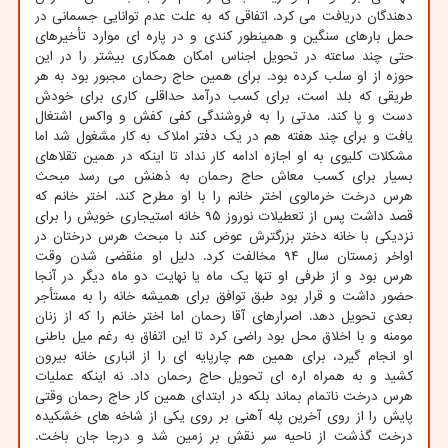
دهندگان دریافت می کرد. اتفاقی که به علت عدم توانایی جسمانی در
حمل بارهای سنگین و همینطور کندی و در پاره ای موارد تأخیرهای
حتی چند ساعته در تحویل اجناس امکان همکاری بیشتر را در این
حوزه از او سلب کرده بود. برای همین حاج رحمان مجبور بود به هر
طریقی که بلد است، برای کسب درآمد حداقلی کاری برای خودش
دست و پا کند. مدتی را به فروشندگی کفی کفش و واکس اشتغال
یافت و برای چند هفته هم در یک دفتر املاک به کار مشغول شد اما
مشکلات کلیوی به او اجازه ادامه کار نداد تا اینکه در همین تقلاهای
بسیار برای کسب معاش حاج رحمان به ذهنش می رسد مبحث
هرس درخت خرمالوی اختر خانم را با او مطرح کند. اختر خانم که
قصد داشت پس از تعطیلات نوروز ۹۵ خانه استیجاری خویش را برای
نزدیکی با خانه دختر بزرگترش عوض کند با مبحث هرس درختان در
اواخر زمستان سال ۹۴ مخالفت کرد. دلیل او منقضی شدن وقت
هرس بود و از طرفی او تنها یک ماه یا نهایت دو ماه دیگر در آنجا
حضور داشت و قرار بود طبق توافق برای همیشه خانه را به مستأجر
بعدی تحویل دهد. اصرارهای آقا رحمان اما اختر خانم را که از زنان
مومنه و با اخلاق محل بود راضی کرد تا این اتفاق به رغم میل باطنی
او انجام گیرد، برای همین هم چارپایه ای را از انباری خانه بیرون
کشید و به همراه اره ای تحویل حاج رحمان داد. نه اینکه عملیات
هرس درخت ناتمام بماند بلکه در ابتدای همین کار حاج رحمان وقتی
پایش را از روی آخرین پله آهنی بر روی یکی از شاخه های خشکیده
درخت گذشت از ناحیه سر نقش بر زمین شد و درجا جان باخت.