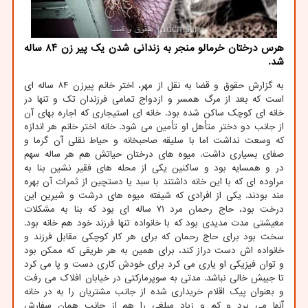
هرس درختان خرمالو منجر به زندانی شدن یك پیر زن ۸۴ ساله
شد.
به گزارش حقوق و قضا به نقل از مهر، اختر خانم پیرزن ۸۴ ساله ای
است که بعد از مرگ همسر و ازدواج تمامی فرزندان تک و تنها در
خانه ای کوچک ساکن شده بود. خانه ای استیجاری که اجاره بهای آن
از جانب دو دختر متأهل او تأمین می شود. خانه اختر خانم هر اندازه
که وسعت نداشت اما با سلیقه صاحبخانه و حیاط نقلی آن گرما و
صفای بسیاری داشت. میوه های درختان حیاتش هم هر ساله سهم
در و همسایه بود و ساکنین یکی از محله های فقیر نشین بنا به
مراوده ای که با این خانه داشتند با سبد یا دستچین از ثمرات آن بهره
مند بودند. یکی از افرادی که شیفته میوه های درشت و شیرین این
درخت بود، حاج رحمان مرد ۷۱ ساله ای بود که بنا به مشکلات
معیشتی مدت مدیدی بود که با خانواده تنها فرزند خود هم خانه بود.
سخت بود برای حاج رحمان که برای هر کار کوچکی مقابل فرزند و
خانواده اش دست دراز کند، برای همین به هر طریقی که ممکن بود
و توان فیزیکی او یاری می کرد برای خودش کاری دست و پا می کرد
تا جیبش خالی نباشد. مدتی به سوپرمارکتی در خیابان افلاک می رفت
و بعنوان پیک اقلام خریداری شده از جانب مشتریان را به در خانه
آنها می برد و کم و زیاد مبلغی را هم از جانب همان سفارش