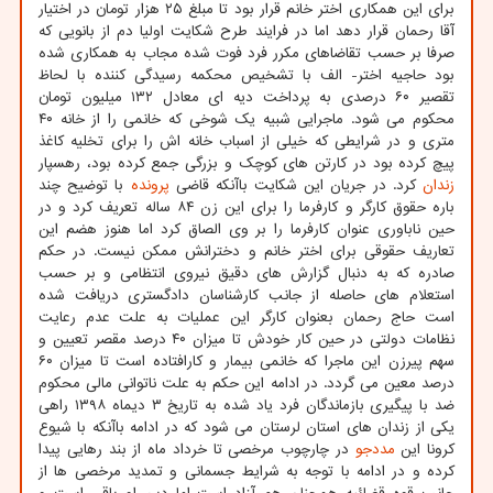
برای این همکاری اختر خانم قرار بود تا مبلغ ۲۵ هزار تومان در اختیار
آقا رحمان قرار دهد اما در فرایند طرح شکایت اولیا دم از بانویی که
صرفا بر حسب تقاضاهای مکرر فرد فوت شده مجاب به همکاری شده
بود حاجیه اختر- الف با تشخیص محکمه رسیدگی کننده با لحاظ
تقصیر ۶۰ درصدی به پرداخت دیه ای معادل ۱۳۲ میلیون تومان
محکوم می شود. ماجرایی شبیه یک شوخی که خانمی را از خانه ۴۰
متری و در شرایطی که خیلی از اسباب خانه اش را برای تخلیه کاغذ
پیچ کرده بود در کارتن های کوچک و بزرگی جمع کرده بود، رهسپار
زندان
کرد. در جریان این شکایت باآنکه قاضی
پرونده
با توضیح چند
باره حقوق کارگر و کارفرما را برای این زن ۸۴ ساله تعریف کرد و در
حین ناباوری عنوان کارفرما را بر وی الصاق کرد اما هنوز هضم این
تعاریف حقوقی برای اختر خانم و دخترانش ممکن نیست. در حکم
صادره که به دنبال گزارش های دقیق نیروی انتظامی و بر حسب
استعلام های حاصله از جانب کارشناسان دادگستری دریافت شده
است حاج رحمان بعنوان کارگر این عملیات به علت عدم رعایت
نظامات دولتی در حین کار خودش تا میزان ۴۰ درصد مقصر تعیین و
سهم پیرزن این ماجرا که خانمی بیمار و کارافتاده است تا میزان ۶۰
درصد معین می گردد. در ادامه این حکم به علت ناتوانی مالی محکوم
ضد با پیگیری بازماندگان فرد یاد شده به تاریخ ۳ دیماه ۱۳۹۸ راهی
یکی از زندان های استان لرستان می شود که در ادامه باآنکه با شیوع
کرونا این
مددجو
در چارچوب مرخصی تا خرداد ماه از بند رهایی پیدا
کرده و در ادامه با توجه به شرایط جسمانی و تمدید مرخصی ها از