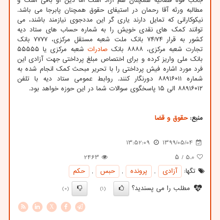
جانب قوه قضائیه همچنان هم آزاد است اما دین او باقی است و
مطالبه ورثه آقا رحمان در استیفای حقوق همچنان پابرجا می باشد.
نیکوکارانی که تمایل دارند یاری گر این مددجوی نیازمند باشند، می
توانند کمک های نقدی خویش را به شماره حساب های ستاد دیه
کشور به قرار ۷۴/۷۴ بانک ملت شعبه مستقل مرکزی، ۷۷۷۷ بانک
تجارت شعبه مرکزی، ۸۸۸۸ بانک
صادرات
شعبه مرکزی یا ۵۵۵۵۵
بانک ملی واریز کرده و برای اختصاص مبلغ پرداختی جهت آزادی این
فرد مورد اشاره فیش پرداختی را با تحریر مبحث کمک انجام شده به
شماره ۸۸۹۱۶۰۱۱ دورنگار کنند. روابط عمومی ستاد دیه با تلفن
۸۸۹۱۶۰۱۲ الی ۱۵ پاسخگوی سوالات شما در این حوزه خواهد بود.
منبع:
حقوق و قضا
13:52:09
1399/05/04
2463
/ ۵
5.0
تگها:
آزادی
,
پرونده
,
حبس
,
حكم
مطلب را می پسندید؟
(0)
(1)
X