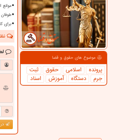
موانع 
طوفان ۱۱۵ کیلومتری در سیستا
برای کا
نظرا
لط
موضوع های حقوق و قضا
پرونده
اسلامی
حقوق
ثبت
جرم
دستگاه
آموزش
اسناد
درج