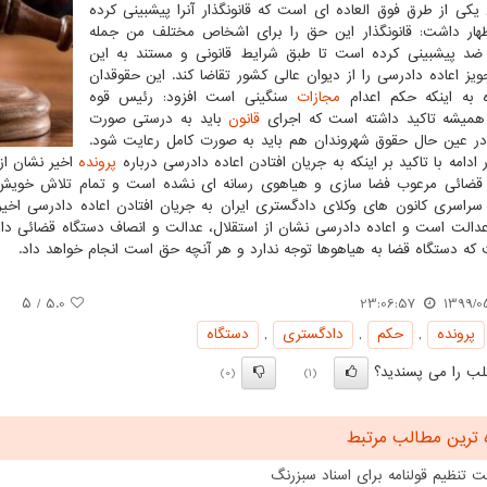
یکی از طرق فوق العاده ای است که قانونگذار آنرا پیشبینی کرده
ار داشت: قانونگذار این حق را برای اشخاص مختلف من جمله
د پیشبینی کرده است تا طبق شرایط قانونی و مستند به این
ویز اعاده دادرسی را از دیوان عالی کشور تقاضا کند. این حقوقدان
ه به اینکه حکم اعدام
مجازات
سنگینی است افزود: رئیس قوه
همیشه تاکید داشته است که اجرای
قانون
باید به درستی صورت
در عین حال حقوق شهروندان هم باید به صورت کامل رعایت شود.
 ادامه با تاکید بر اینکه به جریان افتادن اعاده دادرسی درباره
پرونده
اخیر نشان از
قضائی مرعوب فضا سازی و هیاهوی رسانه ای نشده است و تمام تلاش خویش ر
 سراسری کانون های وکلای دادگستری ایران به جریان افتادن اعاده دادرسی اخی
الت است و اعاده دادرسی نشان از استقلال، عدالت و انصاف دستگاه قضائی دارد 
که دستگاه قضا به هیاهوها توجه ندارد و هر آنچه حق است انجام خواهد داد.
/ ۵
5.0
23:06:57
1399/0
پرونده
,
حكم
,
دادگستری
,
دستگاه
ب را می پسندید؟
(0)
(1)
 ترین مطالب مرتبط
 تنظیم قولنامه برای اسناد سبزرنگ