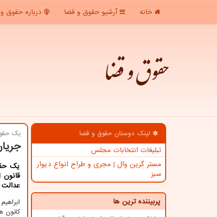
خانه
آرشیو حقوق و قضا
درباره حقوق و 
حقوق و قضا
لینک دوستان حقوق و قضا
یك حقوق
جریان
تبلیغات انتخابات مجلس
مستر گرین وال | مجری و طراح انواع دیوار
یك حقو
سبز
قانون 
عدالت 
پربیننده ترین ها
ابراهیم
کانون ها