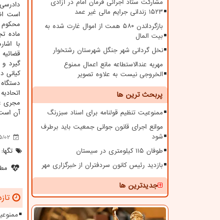
مشارکت ستاد اجرائی فرمان امام در آزادی
دادرسی 
۱۵۲۳ زندانی جرایم مالی غیر عمد
است اظه
محکوم ض
بازگرداندن ۵۸۰ همت از اموال غارت شده به
ماده تج
بیت المال
با اشار
نخل گردانی شهر جنگل شهرستان رشتخوار
قضائیه 
گیرد و 
مهریه عندالاستطاعه مانع اعمال ممنوع
کیانی در
الخروجی نیست به علاوه تصویر
دستگاه 
اتحادیه
پربحث ترین ها
مجری عد
ممنوعیت تنظیم قولنامه برای اسناد سبزرنگ
آن است 
موانع اجرای قانون جوانی جمعیت باید برطرف
شود
5/02
طوفان ۱۱۵ کیلومتری در سیستان
تگها:
بازدید رئیس کانون سردفتران از خبرگزاری مهر
مطل
جدیدترین ها
تازه
ممنوعیت