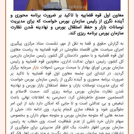
معاون اول قوه قضاییه با تاکید بر ضرورت برنامه محوری و
آینده نگری از رئیس سازمان بورس خواست که برای مدیریت
نوسانات بازار و حفظ استقلال بورس و نهادینه شدن نظارت
سازمان بورس برنامه ریزی کند.
به گزارش حقوق و قضا به نقل از مهر، نشست ستاد مرکزی پیگیری
اجرای سیاست های اقتصاد مقاومتی در قوه قضاییه به ریاست معاون
اول قوه قضاییه و با حضور دادستان کل کشور، رئیس سازمان بازرسی
کل کشور، رئیس دیوان عدالت اداری، معاونین قوه قضاییه و رئیس
سازمان بورس اوراق بهادار با مبحث بررسی تحولات
بازار
سرمایه برگزار
گردید. در ابتدای این جلسه معاون اول قوه قضاییه با تاکید بر
ضرورت برنامه محوری و آینده نگری از رئیس سازمان بورس خواست
که برای مدیریت نوسانات بازار، و حفظ استقلال بازار بورس و نهادینه
شدن نظارت سازمان بورس برنامه ریزی کند. حجت الاسلام و
المسلمین مصدق خاطرنشان کرد: دسترسی به اطلاعات نهانی باعث
تبعیض و بی عدالتی است و تا جایی که امکان دارد باید از این امر
جلوگیری شود و شفاف سازی انجام پذیرد. وی ادامه داد: خیلی از
صدمه هایی که متوجه سازمان بورس و متوجه سهام داران و بخصوص
سهام داران خرد ناشی از عدم شفافیت است. وی خطاب به رئیس
سازمان بورس اظهار داشت: یک اتاق فکر مدیریتی برای جلوگیری از
تبلیغات سو ضد سازمان بورس در نظر بگیرید و چند نفری اهل فکر که