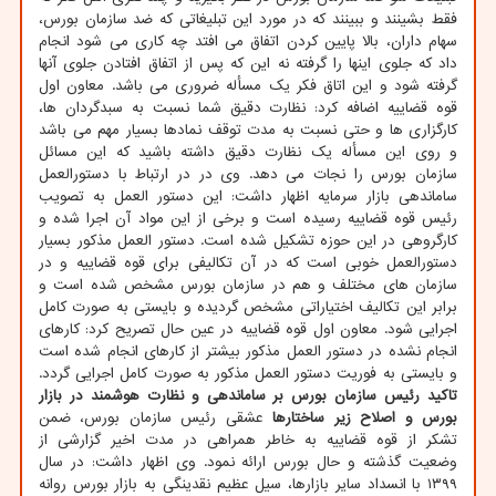
فقط بشینند و ببینند که در مورد این تبلیغاتی که ضد سازمان بورس،
سهام داران، بالا پایین کردن اتفاق می افتد چه کاری می شود انجام
داد که جلوی اینها را گرفته نه این که پس از اتفاق افتادن جلوی آنها
گرفته شود و این اتاق فکر یک مسأله ضروری می باشد. معاون اول
قوه قضاییه اضافه کرد: نظارت دقیق شما نسبت به سبدگردان ها،
کارگزاری ها و حتی نسبت به مدت توقف نمادها بسیار مهم می باشد
و روی این مسأله یک نظارت دقیق داشته باشید که این مسائل
سازمان بورس را نجات می دهد. وی در در ارتباط با دستورالعمل
ساماندهی بازار سرمایه اظهار داشت: این دستور العمل به تصویب
رئیس قوه قضاییه رسیده است و برخی از این مواد آن اجرا شده و
کارگروهی در این حوزه تشکیل شده است. دستور العمل مذکور بسیار
دستورالعمل خوبی است که در آن تکالیفی برای قوه قضاییه و در
سازمان های مختلف و هم در سازمان بورس مشخص شده است و
برابر این تکالیف اختیاراتی مشخص گردیده و بایستی به صورت کامل
اجرایی شود. معاون اول قوه قضاییه در عین حال تصریح کرد: کارهای
انجام نشده در دستور العمل مذکور بیشتر از کارهای انجام شده است
و بایستی به فوریت دستور العمل مذکور به صورت کامل اجرایی گردد.
تاکید رئیس سازمان بورس بر ساماندهی و نظارت هوشمند در بازار
بورس و اصلاح زیر ساختارها
عشقی رئیس سازمان بورس، ضمن
تشکر از قوه قضاییه به خاطر همراهی در مدت اخیر گزارشی از
وضعیت گذشته و حال بورس ارائه نمود. وی اظهار داشت: در سال
۱۳۹۹ با انسداد سایر بازارها، سیل عظیم نقدینگی به بازار بورس روانه