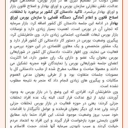
نقش دولت در تصمیم گیری ها در بازار بورس، ساماندهی سهام
عدالت، نقش نظارتی سازمان بورس و اوراق بهادار و اصلاح قانون بازار
و اوراق بهادار برشمرد.
تاکید دادستان کل کشور بر برخورد با تخلفات،
اصلاح قانون و اعلام آمادگی دستگاه قضایی با سازمان بورس اوراق
بهادار
در ادامه این جلسه دادستان کل کشور اضافه کرد: بازار سرمایه
که تجلی آن در بورس است، اهمیت بسیار زیادی دارد و نوسانات
بازار بورس تبعات اقتصادی، اجتماعی زیادی دارد. وی خاطرنشان کرد:
پیگیری وضعیت بورس در دستور کار دادستانی کل کشور قرار دارد و
یک مشاور متخصص و یک معاون اقتصادی در این حوزه بررسی و
فعالیت می نمایند. وی اظهار داشت: دادستان کل کشور در شورایعالی
بورس بعنوان یک عضو و دارای یک رای حضور دارد، اما اکثریت
اعضای جلسه شورایعالی بورس را نمایندگان قوه مجریه تشکیل می
دادند و معمولا مباحث و مطالب مطرح شده از جانب دادستانی کل با
مصوبات جلسات متفاوت بود و از طرفی بعنوان مدعی العموم
مکاتبات و پیگیری های زیادی انجام داد که منجر به نتیجه مطلوب
نشده است.
وی خاطرنشان کرد: افرادی که این وضع را در بازار بورس به وجود
آوردند، نباید از تیغ عدالت فرار کنند، البته یک عده افراد تخلفات
جزئی کردند؛ یعنی در حوزه فعالیت در بازار بورس تخلفات جزئی
کردند ولی عده ای دیگر بعنوان فرمانده و عوامل تأثیرگذار با اقدامات
خود سبب بروز وضعیت موجود شدند، این افراد حتما باید مطابق
قانون بایستی مورد بازخواست قرار گیرند و این افراد به اعتماد مردم
خیانت کردند و سبب نابودی سرمایه آنها شدند. حجت الاسلام و