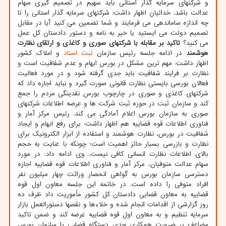
و شرکتهای سرمایه گذار استانی باید سهیم در تصمیم گیری سهام
عدالت باشد. خدائیان اظهار داشت: شرکتهای سرمایه گذار استانی را تا
چه اندازه ساماندهی می فرمایند و شما تضمین می کنید آیا در مقابل
تصمیم دولت می ایستید یا خیر به نامه و دستور دادستان کل عمل
می کنید؟
تاکید بر مقابله با شرکتهای صوری و کاغذی و ارتقای نظارت
هوشمند
در ادامه جلسه رئیس سازمان
ثبت
اسناد
و املاک کشور
اظهار داشت: مهم ترین مشکل در بورس ابهام و عدم شفافیت است و
نظارت بر فرایند شفافیت باید جدی گرفته شود و در مورد فعالیت
فعالان بورسی بایستی نظارت قانونی صورت گیرد و نباید اجازه داد که
شرکتهای کاغذی و صوری در چارچوب بورس نقدینگی مردم را جمع
کند و سازمان ثبت در حوزه ثبت شرکت ها و عرضه اطلاعات شرکتهای
صوری به سازمان بورس اعلام آمادگی می کند. رئیس مرکز آمار و
فناوری اطلاعات قوه قضاییه هم اظهار داشت: برای رفع ابهام و ایجاد
شفافیت در بورس، نظارت هوشمند و استفاده از ابزار الکترونیک برای
نظارت و بازرسی بسیار حائز اهمیت است؛ چونکه با عنایت به حجم
بالای اطلاعات نظارت انسانی کافی نیست. وی ادامه داد: در مورد
سهام عدالت متوفیان، مرکز آمار و فناوری اطلاعات قوه قضاییه اجازه
دسترسی سازمان بورس به گواهی انحصار وراثت چهار میلیون نفر
افراد متوفی را داده است. در خاتمه این جلسه معاون اول قوه
قضاییه به معاون قضایی دادستان کل کشور مأموریت داد ظرف ده
روز گزارشی از اقدامات انجام شده و خلاءها و نقصها دستورالعمل بازار
سرمایه تنظیم و به معاون اول قوه قضاییه عرضه کند و ضمن تاکید
مضاعف بر ضرورت همکاری جدی دستگاه قضایی با سازمان بورس