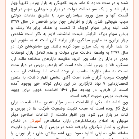
شده و در مدت حدود ۵ ماه، ورود نقدینگی به بازار بورس تقریباً چهار
برابر شد و از یک سو دخالت دولت در بازار و خریداری سهام در اوج
قیمت آنها و سیل ورود سهامداران خرد با تشویق مقامات دولتی
سبب هیجانی شدن بازار و افزایش چهار برابر شاخص در سال ۱۳۹۹
شد. البته برخی سهام کوچک تا شصت یا هفتاد برابر بالا رفتند و
برخی سهام بزرگ افزایش قیمت نداشتند. لازم به ذکر است شاخص
چهار برابری به مفهوم میانگین بازار برآیند کلی است نه به مفهوم این
که همه افراد به یک میزان سود کرده باشند. وی خاطرنشان کرد: در
سال ۱۳۹۹ به واسطه دخالت های دولت و عدم تعادل بازار، نوسانات
جدی در بازار رخ داد. وی افزود مقایسه بازارهای مختلف مانند ارز،
مسکن، طلا و بورس نشان داده است که بازدهی بورس در دراز مدت
نسبت به سایر بازارها مناسب تر بوده است، اما نوسانات آن سبب
اولویت سرمایه گزاران شده است. آقای عشقی اظهار داشت: به منظور
انحصارزدایی ۹ نهاد کارگزاری در این زمان کوتاه اخیر بوجود آمده
است. از طرفی، در بودجه سال ۱۴۰۱ اقدامات خوبی برای بهبود
وضعیت بورس صورت گرفته است.
وی ادامه داد: یکی از اقدامات بسیار مؤثر تعیین سقف قیمت برای
نرخ گاز بوده است که سبب تثبیت وضعیت شرکت ها در بورس و
ثبات در بازار می شود. وی اظهار داشت: از اقدامات اصلاحی دیگر
میتوان به اصلاح زیرساختارهای بازار، ساماندهی
آموزش
در فضای
مجازی و اجبار شرکتهای پذیرفته شده در بورس از راه سجام و تقویت
سامانه های نظارتی اشاره نمود. وی اهم چالش های بازار بورس را