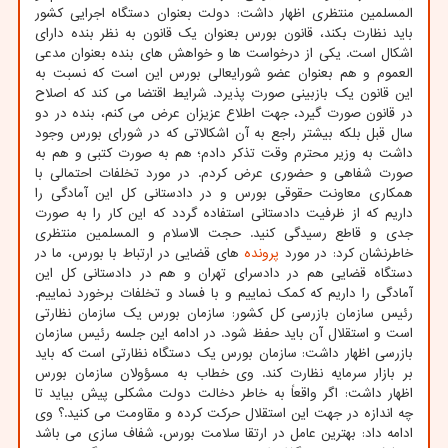
المسلمین منتظری اظهار داشت: دولت بعنوان دستگاه اجرایی کشور
باید نظارت بکند، قانون بورس بعنوان یک قانون به نظر بنده دارای
اشکال است. یکی از درخواست ها و خواهش های بنده بعنوان مدعی
العموم و هم بعنوان عضو شورایعالی بورس این است که نسبت به
این قانون یک بازبینی صورت پذیرد. شرایط اقتضا می کند که اصلاح
در قانون صورت گیرد، جهت اطلاع عزیزان عرض می کنم، بنده در دو
سال قبل بلکه بیشتر راجع به آن اشکالاتی که در شورای بورس وجود
داشت به وزیر محترم وقت تذکر دادم؛ هم به صورت کتبی و هم به
صورت شفاهی و حضوری عرض کردم. در مورد تخلفات احتمالی با
همکاری معاونت حقوقی بورس و در دادستانی کل این آمادگی را
داریم که از ظرفیت دادستانی استفاده گردد که این کار را به صورت
جدی و قاطع رسیدگی کنید. حجت الاسلام و المسلمین منتظری
خاطرنشان کرد: در مورد
پرونده
های قضایی در ارتباط با بورس، ما در
دستگاه قضایی هم در دادسرای تهران و هم در دادستانی کل این
آمادگی را داریم که کمک نماییم و با فساد و تخلفات برخورد نماییم.
رئیس سازمان بازرسی کل کشور: سازمان بورس یک سازمان نظارتی
است و استقلال آن باید حفظ شود. در ادامه این جلسه رئیس سازمان
بازرسی اظهار داشت: سازمان بورس یک دستگاه نظارتی است که باید
بر بازار سرمایه نظارت کند. وی خطاب به مسؤولان سازمان بورس
اظهار داشت: اگر واقعاً به خاطر دخالت دولت مشکلی پیش بیاید تا
چه اندازه در جهت این استقلال حرکت کرده و مقاومت می کنید.؟ وی
ادامه داد: بهترین عامل در ارتقا سلامت بورس، شفاف سازی می باشد