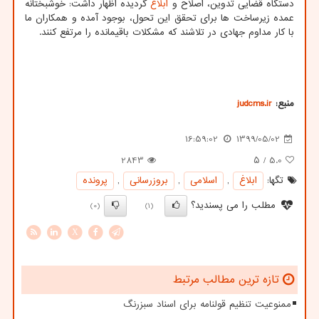
دستگاه قضایی تدوین، اصلاح و
ابلاغ
گردیده اظهار داشت: خوشبختانه
عمده زیرساخت ها برای تحقق این تحول، بوجود آمده و همکاران ما
با کار مداوم جهادی در تلاشند که مشکلات باقیمانده را مرتفع کنند.
منبع:
judcms.ir
16:59:02
1399/05/02
2843
/ ۵
5.0
تگها:
ابلاغ
,
اسلامی
,
بروزرسانی
,
پرونده
مطلب را می پسندید؟
(0)
(1)
X
تازه ترین مطالب مرتبط
ممنوعیت تنظیم قولنامه برای اسناد سبزرنگ