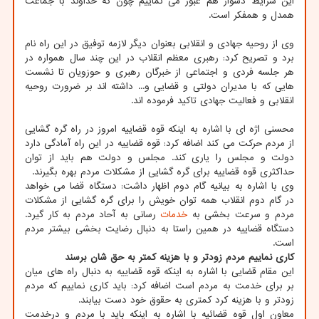
این شرایط دشوار هم عبور می نماییم چون که خداوند با جماعت
همدل و همفکر است.
وی از روحیه جهادی و انقلابی بعنوان دیگر لازمه توفیق در این راه نام
برد و تصریح کرد: رهبری معظم انقلاب در این چند سال همواره در
هر جلسه فردی و اجتماعی از خبرگان رهبری و حوزویان تا نشست
هایی که با مدیران دولتی و قضایی و... داشته اند بر ضرورت روحیه
انقلابی و فعالیت جهادی تاکید فرموده اند.
محسنی اژه ای با اشاره به اینکه قوه قضاییه امروز در راه گره گشایی
از مردم حرکت می کند اضافه کرد: قوه قضاییه در این راه آمادگی دارد
دولت و مجلس را یاری کند. مجلس و دولت هم باید از توان
حداکثری قوه قضاییه برای گره گشایی از مشکلات مردم بهره بگیرند.
وی با اشاره به بیانیه گام دوم اظهار داشت: دستگاه قضا می خواهد
در گام دوم انقلاب همه توان خویش را برای گره گشایی از مشکلات
مردم و سرعت بخشی به
خدمات
رسانی به آحاد مردم به کار گیرد.
دستگاه قضاییه در همین راستا به دنبال رضایت بخشی بیشتر مردم
است.
کاری نماییم مردم زودتر و با هزینه کمتر به حق شان برسند
این مقام قضایی با اشاره به اینکه قوه قضاییه به دنبال راه های میان
بر برای خدمت به مردم است اضافه کرد: باید کاری نماییم که مردم
زودتر و با هزینه کرد کمتری به حقوق خود دست بیابند.
معاون اول قوه قضائیه با اشاره به اینکه باید با مردم و درخدمت