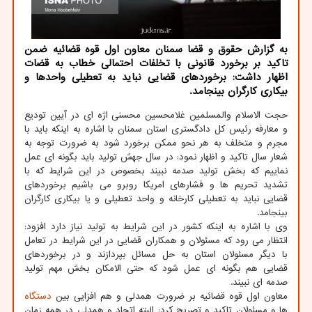
به گزارش حقوق و قضا سمنان معاون اول قوه قضائیه ضمن
تاكید بر برخورد قانونی با تخلفات احتمالی خطاب به قضات
اظهار داشت: برخوردهای قضایی نباید به تعطیلی واحدها و
بیكاری كارگران بینجامد.
حجت الاسلام والمسلمین غلامحسین محسنی اژه ای در آیین تودیع
و معارفه رئیس کل دادگستری استان سمنان با اشاره به اینکه باید با
مجرم و متخلف به هر نحو ممکن برخورد شود به ضرورت توجه به
شعار سال تاکید و اظهار نمود: در سال جهش تولید باید بگونه ای عمل
نماییم که بخش تولید صدمه نبیند بخصوص در این شرایط که با
تشدید تحریم ها و فشارهای امریکا روبرو می باشیم برخوردهای
قضایی نباید به تعطیلی کارخانه و واحد تعطیلی و یا بیکاری کارگران
بینجامد.
وی با اشاره به اینکه کشور در این شرایط به تولید نیاز دارد افزود:
انتظار می رود که مسئولان و همکاران قضایی در این شرایط در تعامل
با دیگر مسئولان استان به حل مسائل بپردازند و در برخوردهای
قضایی هم بگونه ای عمل شود که حتی الامکان بخش مهم تولید
صدمه ای نبیند.
معاون اول قوه قضائیه بر ضرورت همدلی و هم افزایی بین
دستگاه
ها و مسئولان تاکید و تصریح کرد: البته اتحاد و همدلی در همه زمان