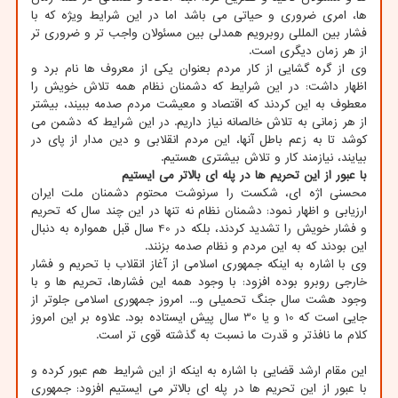
ها، امری ضروری و حیاتی می باشد اما در این شرایط ویژه که با
فشار بین المللی روبرویم همدلی بین مسئولان واجب تر و ضروری تر
از هر زمان دیگری است.
وی از گره گشایی از کار مردم بعنوان یکی از معروف ها نام برد و
اظهار داشت: در این شرایط که دشمنان نظام همه تلاش خویش را
معطوف به این کردند که اقتصاد و معیشت مردم صدمه ببیند، بیشتر
از هر زمانی به تلاش خالصانه نیاز داریم. در این شرایط که دشمن می
کوشد تا به زعم باطل آنها، این مردم انقلابی و دین مدار از پای در
بیایند، نیازمند کار و تلاش بیشتری هستیم.
با عبور از این تحریم ها در پله ای بالاتر می ایستیم
محسنی اژه ای، شکست را سرنوشت محتوم دشمنان ملت ایران
ارزیابی و اظهار نمود: دشمنان نظام نه تنها در این چند سال که تحریم
و فشار خویش را تشدید کردند، بلکه در 40 سال قبل همواره به دنبال
این بودند که به این مردم و نظام صدمه بزنند.
وی با اشاره به اینکه جمهوری اسلامی از آغاز انقلاب با تحریم و فشار
خارجی روبرو بوده افزود: با وجود همه این فشارها، تحریم ها و با
وجود هشت سال جنگ تحمیلی و... امروز جمهوری اسلامی جلوتر از
جایی است که 10 و یا 30 سال پیش ایستاده بود. علاوه بر این امروز
کلام ما نافذتر و قدرت ما نسبت به گذشته قوی تر است.
این مقام ارشد قضایی با اشاره به اینکه از این شرایط هم عبور کرده و
با عبور از این تحریم ها در پله ای بالاتر می ایستیم افزود: جمهوری