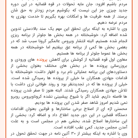
مردم باشیم افزود: جان مایه تحولات در قوه قضائیه در این دوره
جدید چیزی جز این نیست که بکوشیم مردم زودتر به حق شان
برسند. از همه ظرفیت ها و امکانات بهره بگیریم تا خدمت بهتری به
مردم عرضه دهیم.
وی با اشاره به اینکه برای تحقق این مهم یک سند بالادستی تدوین
شده اضافه کرد: خوشبختانه در همه بخش ها جلوتر از برنامه ریزی
انجام شده هستیم. البته انتشار ویروس عالمگیر کرونا سبب شد که در
بعضی بخش ها کمی از برنامه عق بیفتیم اما خوشبختانه در همه
بخش ها عموما جلوتر از برنامه ها هستیم.
معاون اول قوه قضائیه از کوشش برای کاهش
پرونده
های ورودی و
بروزرسانی پرونده ها در بخش های مختلف بعنوان بخشی از
دستاوردهای این برنامه عملیاتی نام برد و اظهار داشت: خوشبختانه با
قدامات جهادی همکاران ما خیلی از پرونده ها رسیدگی شده است.
خیلی از پرونده ها که در تجدیدنظر بود و روند طولانی تری داشت با
تلاش جهادی همکاران رسیدگی شدند. البته هنوز تا صفر شدن پرونده
ها فاصله داریم. شاید اگر با شیوع پیشبینی نشده کروناویروس روبرو
نمی شدیم امروز شاهد صفر شدن این پرونده ها بودیم.
محسنی اژه ای از اصلاح برخی ساختارها و قوانین بعنوان اقدامات
دستگاه قضایی در این دور جدید اطلاع داد و اضافه کرد: بخشی از
این ساختارها اصلاح شده، بخشی هم در مجلس است و به علت
آمدن مجلس جدید، کمی عقب افتاده است.
وی با اشاره به اینکه بیشتر از 30 آئین نامه در جهت تحقق تحول در