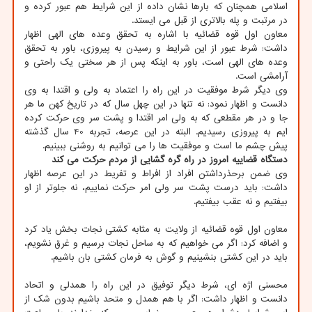
اسلامی همچنان که بارها نشان داده از این شرایط هم عبور کرده و
در مرتبت و پله بالاتری از قبل می ایستد.
معاون اول قوه قضائیه با اشاره به تحقق وعده های الهی اظهار
داشت: شرط عبور از این شرایط و رسیدن به پیروزی، باور به تحقق
وعده های الهی است، باور به اینکه پس از هر سختی یک راحتی و
آرامشی است.
وی دیگر شرط موفقیت در این راه را اعتماد به ولی و اقتدا به وی
دانست و اظهار نمود: نه تنها در این چهل سال که در تاریخ کهن ما هر
جا و در هر مقطعی که به ولی امر اقتدا و پشت سر وی حرکت کرده
ایم به پیروزی رسیدیم. البته در این عرصه، تجربه 40 سال گذشته
پیش چشم ما است و موفقیت ها را می توانیم به روشنی ببینیم.
دستگاه قضاییه امروز در راه گره گشایی از مردم حرکت می کند
وی ضمن برحذرداشتن افراد از افراط و تفریط در این عرصه اظهار
داشت: باید درست پشت سر ولی امر حرکت نماییم، نه جلوتر از او
بیفتیم و نه عقب بیفتیم.
معاون اول قوه قضائیه از ولایت به مثابه کشتی نجات بخش یاد کرد
و اضافه کرد: اگر می خواهیم که به ساحل نجات برسیم و غرق نشویم،
باید در این کشتی بنشینیم و گوش به فرمان کشتی بان باشیم.
محسنی اژه ای، شرط دیگر توفیق در این راه را همدلی و اتحاد
دانست و اظهار داشت: اگر با هم همدل و متحد باشیم بدون شک از