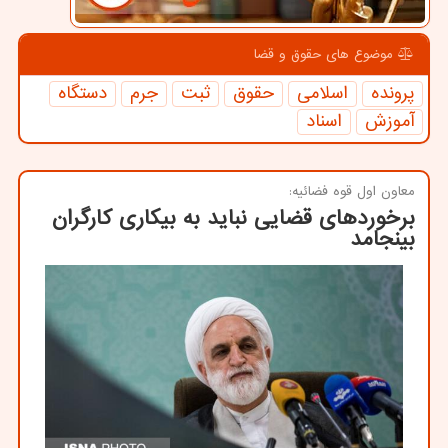
موضوع های حقوق و قضا
پرونده
اسلامی
حقوق
ثبت
جرم
دستگاه
آموزش
اسناد
معاون اول قوه فضائیه:
برخوردهای قضایی نباید به بیكاری كارگران
بینجامد