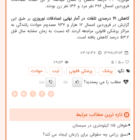
فروردین امسال ۶۹۶ نفر مرد و ۱۳۶ نفر زن بودند.
کاهش ۴۱ درصدی تلفات در آمار نهایی تصادفات نوروزی
بر طبق این
گزارش در فروردین امسال ۱۲ هزار و ۹۳۷ مصدوم حوادث رانندگی به
مراکز پزشکی قانونی مراجعه کردند که نسبت به زمان مشابه سال قبل
۵۳.۲ درصد کاهش یافته است.
23:17:37
1399/03/13
2983
/ ۵
5.0
تگها:
پزشك
,
پزشكی قانونی
,
ثبت
,
حوادث
مطلب را می پسندید؟
(0)
(1)
X
تازه ترین مطالب مرتبط
طوفان ۱۱۵ کیلومتری در سیستان
نسق زراعی چه حقوقی برای زارعان ایجاد می کند؟