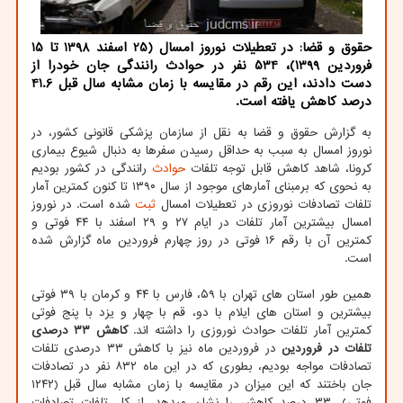
حقوق و قضا: در تعطیلات نوروز امسال (25 اسفند 1398 تا 15
فروردین 1399)، 534 نفر در حوادث رانندگی جان خودرا از
دست دادند، این رقم در مقایسه با زمان مشابه سال قبل 41.6
درصد كاهش یافته است.
به گزارش حقوق و قضا به نقل از سازمان پزشکی قانونی کشور، در
نوروز امسال به سبب به حداقل رسیدن سفرها به دنبال شیوع بیماری
کرونا، شاهد کاهش قابل توجه تلفات
حوادث
رانندگی در کشور بودیم
به نحوی که برمبنای آمارهای موجود از سال ۱۳۹۰ تا کنون کمترین آمار
تلفات تصادفات نوروزی در تعطیلات امسال
ثبت
شده است. در نوروز
امسال بیشترین آمار تلفات در ایام ۲۷ و ۲۹ اسفند با ۴۴ فوتی و
کمترین آن با رقم ۱۶ فوتی در روز چهارم فروردین ماه گزارش شده
است.
همین طور استان های تهران با ۵۹، فارس با ۴۴ و کرمان با ۳۹ فوتی
بیشترین و استان های ایلام با دو، قم با چهار و یزد با پنج فوتی
کمترین آمار تلفات حوادث نوروزی را داشته اند.
کاهش ۳۳ درصدی
تلفات در فروردین
در فروردین ماه نیز با کاهش ۳۳ درصدی تلفات
تصادفات مواجه بودیم، بطوری که در این ماه ۸۳۲ نفر در تصادفات
جان باختند که این میزان در مقایسه با زمان مشابه سال قبل (۱۲۴۲
فوتی)، ۳۳ درصد کاهش را نشان میدهد. از کل تلفات تصادفات