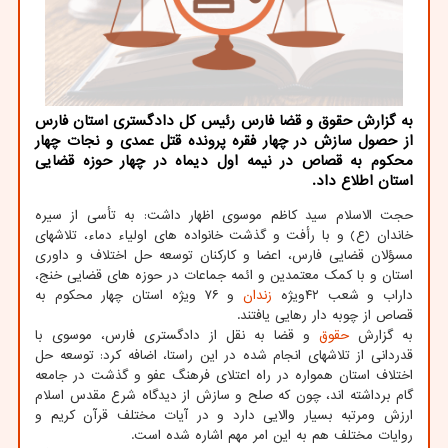
به گزارش حقوق و قضا فارس رئیس کل دادگستری استان فارس
از حصول سازش در چهار فقره پرونده قتل عمدی و نجات چهار
محکوم به قصاص در نیمه اول دیماه در چهار حوزه قضایی
استان اطلاع داد.
حجت الاسلام سید کاظم موسوی اظهار داشت: به تأسی از سیره
خاندان (ع) و با رأفت و گذشت خانواده های اولیاء دماء، تلاشهای
مسؤلان قضایی فارس، اعضا و کارکنان توسعه حل اختلاف و داوری
استان و با کمک معتمدین و ائمه جماعات در حوزه های قضایی خنج،
داراب و شعب ۴۲ویژه
زندان
و ۷۶ ویژه استان چهار محکوم به
قصاص از چوبه دار رهایی یافتند.
به گزارش
حقوق
و قضا به نقل از دادگستری فارس، موسوی با
قدردانی از تلاشهای انجام شده در این راستا، اضافه کرد: توسعه حل
اختلاف استان همواره در راه اعتلای فرهنگ عفو و گذشت در جامعه
گام برداشته اند، چون که صلح و سازش از دیدگاه شرع مقدس اسلام
ارزش ومرتبه بسیار والایی دارد و در آیات مختلف قرآن کریم و
روایات مختلف هم به این امر مهم اشاره شده است.