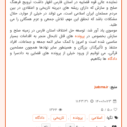
نماینده عالی قوه قضاییه در استان فارس اظهار داشت: ترویج فرهنگ
صلح و سازش که دارای ریشه های دیرینه تاریخی و اعتقادی در بین
مردم مسلمان ایران اسلامی است، می تواند در خیلی از موارد، حلال
مشکلات باشد که تحقق این مهم، تلاش جمعی و عزم همگانی را می
طلبد.
موسوی یاد آور شد: توسعه حل اختلاف استان فارس در زمینه صلح و
سازش بخصوص در
پرونده
های قتل تابحال منجر به اقدامات بسیار
مناسبی شده است و امروز با کمک سایر ائمه جمعه و جماعات، افراد
متنفذ و تأثیرگذار، بزرگان و همینطور سایر نهادها همچون مصلحین
قرآنی، می توانیم از ورود خیلی از پرونده های قضایی به دادسرا و
دادگاه
ها بکاهیم.
منبع:
judcms.ir
11:43:31
1400/10/23
1364
/ ۵
5.0
تگها:
اسلامی
,
پرونده
,
تاریخی
,
دادگاه