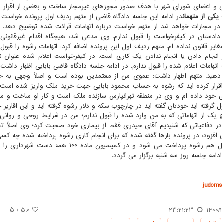
 و اعضای شورای شهر با هدف صدور مجوزهای غیرمجاز ساخت و بعضی از اقرار م
یکی از متهمان
در ادامه این جلسه دادگاه قاضی از متهم ردیف اول پرونده خواست د
ر مجازات خواهد شد از متهم خواست درباره اتهامات قرائت شده توضیح دهد. م
 دادستان در کیفرخواست را قبول ندارم. وی مدعی شد: هیچگاه اقدام غیرقانونی
غایر قانون نداده ام. متهم ردیف اول این پرونده اضافه کرد: اتهامات رشوه را قبول
ر انجام دادن یا انجام ندادن یک کاری است. در کیفرخواست اعلام شده عنوان 
 اتهامات اعلام شده را قبول ندارم. در ادامه جلسه دادگاه قاضی بابایی اظهار داش
هید. متهم اظهار داشت: عموی من از معتمدین بوده است و اصلاً وجهی به ح
 خود داده ام و وی در منطقه تهرانپارس سازنده ملک است و کار او ساخت و ساز 
ل گرفته اید خودتان گفته اید در چارچوب سکه و دلار رشوه گرفته اید و این اقاریر
یک از اتهاماتی که به من وارد شده را قبول ندارم؛ من در شرایط روحی و روانی ب
ر دفاعیاتی که شنیدیم آقای حیدری فقط از بیماری خود صحبت کرد؛ وی اصلاً تحت
 افزود: در پرونده بارها گفته شده که برای انجام کاری رشوه پرداخته شده چه کسی 
ترک فعل هم رشوه پرداخت می شود و در کم
دامه جلسه روز سه شنبه برگزار می گردد.
judcms.
/ ۵
5.0
23:21:23
1400/1