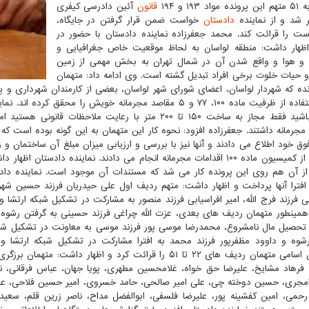
 ۱۹۳ و ۱۹۴
قانون
آئین دادرسی کیفری
ر شد و از نماینده
دادستان
خواست ضمن قرار گرفتن در جایگاه،
ست را قرائت کند. محمد جعفرزاده نماینده دادستان با حضور در
اظهار داشت: منطقه لواسان به لحاظ موقعیت خاص جغرافیایی و
و هوا و واقع شدن آن در شمال تهران به بخش مهمی از زمین
و حیات خلوت برخی افراد تبدیل گشته است. وی ادامه داد: متهمان
نده که شهردار لواسان، اعضای شورای شهر لواسان، بعضی از کارمندان شهرداری و پیم
 مجرمانه داشتند. جعفرزاده افزود: نحوه کار این متهمان به این گونه بوده است 
فوق خود اطلاع می دادند و آنها نیز با بررسی و ارزیابی میزان مبلغ آن ساختمان و 
از آن هم روی این پرونده کار می شد که مستندات آن موجود است. نماینده داد
افترا آنها پرداخت و اظهار داشت: متهم ردیف اول علی حیدریان فرزند حسین شهرد
ی فرزند فرج الله، امیر افراسیابی فرزند منصور به مشارکت در تشکیل شبکه ارتش
مینطور متهمان ردیف های بعدی، عزت الله چراغی فرزند حسینی به گرفتن رشوه،
 تحصیل مال نامشروع، محمدرضا موسی پور فرزند موسی به معاونت در تشکیل شبکه 
شوه و داوود مظفرپور فرزند محمد به افترا مشارکت در تشکیل شبکه ارتشا و گ
دادستان اسامی متهمان ردیف های ۲۲ تا ۵۱ را قرائت کرد و ا
 فرهاد مشایخ، علیرضا حق خواه، غلامحسین مطهری، پویا جهان، عباس فرقانی، نی
امجری، حسین دوخته چی، علی امیر صالحی، حامد خسروی، امیر حسین فلاحی، ع
رحمی، امین کفشینه پور، علیرضا فلسفی، ابوالفضل مداح، ناصر زرین قلم، سعی