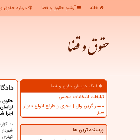
خانه
آرشیو حقوق و قضا
درباره حقوق و 
حقوق و قضا
لینک دوستان حقوق و قضا
دادگا
تبلیغات انتخابات مجلس
حقوق و 
مستر گرین وال | مجری و طراح انواع دیوار
لواسان
سبز
اجرا شد
به گزا
پربیننده ترین ها
شهردار 
کیفری ی