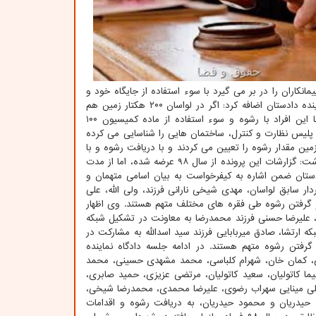
انکاران را در بر می گیرد با سوء استفاده از جایگاه خود و
سوء استفاده از ظرفیت ماده ۱۰۰، ۷۷ و ۵ مقاصد مجرمانه خویش را محقق کرده اند. نماینده دادستان اضافه کرد: اگر در لواسان ۲۰۰ هکتار زمین هم
داشته باشید فقط مجاز به ساخت ۱۵۰ تا ۲۰۰ متر با رعایت ملاحظات قانونی هستید اما این افراد با رشوه و سوء استفاده از ماده کمیسیون ۱۰۰
که پلیس نظارت و کنترل، ساختمان هایی را شناسایی می کرده
زمین مقدار رشوه را تعیین می کردند و با دریافت رشوه و با
استفاده از کمیسیون ماده ۱۰۰ اقدامات مجرمانه انجام می دادند. نماینده دادستان اظهار داشت: گزارشات این پرونده از سال ۹۸ عرضه شده، اما از مدت
ستان ضمن اشاره به کیفرخواست به بیان اسامی متهمان و
ار سابق لواسان، مهدی شیخی نارانی فرزند، ولی الله، علی
ا و گرفتن رشوه طی فقره های مختلف متهم هستند. وی اظهار
 علیرضا حسنی فرزند محمدرضا به معاونت در تشکیل شبکه
ارتشا، صادق میربابایی فرزند سید اسدالله به مشارکت در
رفتن رشوه متهم هستند. در ادامه جلسه دادگاه نماینده
ظهار داشت: متهمان برزگری، کمان خان، شهرام کلباسی، محمد مشهدی حسینی، محمد
ما کاتولیان، سعید کاتولیان، مرتضی عزیزی، حمید صابری،
لی مینایی سهراب رضوی، علیرضا محمدی، محمدرضا شیخی،
د حیدریان و محمود حیدریان، به دریافت رشوه و اقدامات