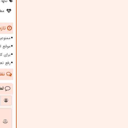
تگها:
مطل
تازه
ممنوعیت
موانع 
برای کا
رفع تعهدات ارزی بیش 
نظرا
لط