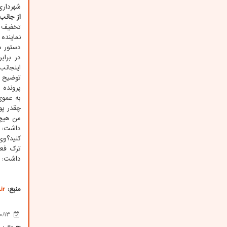
شهرداری
از جانب 
تخفیف د
نماینده
دستور م
در براب
اینجانب
توضیح د
به عموی
چقدر پو
من هیچ 
داشت: د
کنید؟وی
داشت: ا
منبع:
ir
0/13