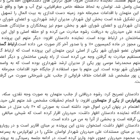
سان واصل شد. لواسان به لحاظ منطقه خاص جغرافیایی، نوع آب و هوا و واقع ش
ین متهمان با اقدامات مجرمانه خود زمینه دست اندازی به بیت المال را تسهیل کرد
تشکیل شده است بخش اول شهردار، مدیران ارشد شهرداری، و اعضای شورای ش
ندان شهرداری و اعضای شورای شهر و بخش سوم نیز پیمانکاران و سازندگان هستند. 
نده علی حیدریان به دریافت رشوه مبادرت می کرده و او حلقه اصلی و اول این
ختمان در ارتباط بوده است. نماینده دادستان افزود: دیگر متهم این پرونده ی
در ماده کمیسیون ۱۱۰ و یا صدور آخر کار صورت می داده است.
ارتباط گست
بعنوان عضو شورای شهر یکی از اصلی ترین متهمان این پرونده است که ارتباط گس
تقیم مبادرت به گرفتن وجه می کرده است از راه پلیس ساختمان و دیگر اعضا
متهم محمدرضا موسی پور یکی از مدیران ارشد شهرداری بوده است که به واسط
ورای شهر بوده است. این متهم با سوء استفاده از جایگاه خود اقدامات مجرمانه ا
 پور مشخص شد اقدامات خلاف فراوانی از جانب علی شیرخانی صورت می گرفت
ت.
 دادستان تصریح کرد: رشوه دریافتی از جانب متهمان به صورت وجه نقدی، سکه، د
رانپارس از یکی از متهمان
وی افزود: با انجام تحقیقات مشخص شد متهم علی حیدر
کرده و اهتمام در پنهان کردن امو
دگاه نماینده دادستان اظهار داشت: حیدریان اقرار کرده است که شیخی مبالغی 
 گرفته است و بخشی از آنرا به من می داده است.
 دادستان اظهار داشت: استخوان بندی این پرونده بر مبنای اقاریر است و در رویار
د: بر مبنای مستندات علی حیدریان شهردار لواسان ملکی را در تهرانپارس به پس
 محمود حیدریان عموی خود واریز کرده است. در ادامه جلسه رسیدگی به پرونده