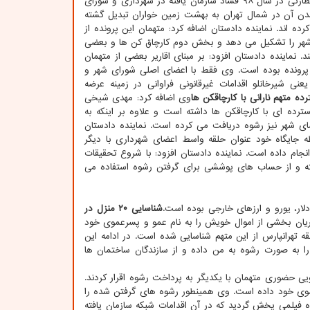
غیرقانونی متهم هستند. نماینده دادستان افزود: طبق گزارش های دستگاههای اطلاعاتی و نظارتی در سال ۹۸ فساد سازمان یافته در شهرداری و شورای
دن آن در شمال تهران به بهشت زمین خواران تبدیل گشته
ه اند. نماینده دادستان اضافه کرد: متهمان این پرونده از
هر را تشکیل می دهد و بخش دوم کارچاق کن ها و بعضی
نماینده دادستان افزود: بر مبنای اقاریر بعضی از متهمان
 پرونده بوده است. وی فقط با اعضای اصلی شورای شهر و
عنی شیرخانلو اقدامات غیرقانونی فراوانی در زمینه عرضه
رده متهم نارانی با کارچاقکن ها
وی اضافه کرد: مهدی شیخی
ترده ای با کارچاقکن ها داشته است و علاوه بر اینکه به
ی شهر نیز رشوه دریافت می کرده است. نماینده دادستان
ه جایگاه خود عنوان حلقه واسط اعضای شهرداری با دیگر
نجام داده است. نماینده دادستان افزود: با شروع تحقیقات
ه و از حساب های پوششی برای گرفتن رشوه استفاده می
لار، یورو و ارزهای خارجی بوده است.
شناسایی ۲۰ منزل در
یان بخشی از اموال خویش را به نام عمو و پسرعموی خود
ال خود داشته است به صورتی که ۲۰ باب منزل در منطقه تهرانپارس از این متهم شناسایی شده است. در ادامه این
را به صورت رشوه به من داده و از سازندگان ساختمان ها
ویی حضوری متهمان با یکدیگر به پرداخت رشوه اقرار کردند.
رعموی خود داده است. وی همینطور رشوه های گرفتن شده را
 فیلمی پخش گردید که در آن اقدامات شبکه سازمان یافته