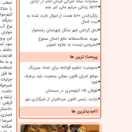
مشارکت ستاد اجرائی فرمان امام در آزادی
خطاب به ۵۱ متهم این پرونده مواد
۱۵۲۳ زندانی جرایم مالی غیر عمد
را متذک
کیفرخوا
بازگرداندن ۵۸۰ همت از اموال غارت شده به
جایگاه 
بیت المال
نوع آب 
نخل گردانی شهر جنگل شهرستان رشتخوار
خواران 
این پرو
مهریه عندالاستطاعه مانع اعمال ممنوع
الخروجی نیست به علاوه تصویر
اقدامات
پربحث ترین ها
و به ما
ممنوعیت تنظیم قولنامه برای اسناد سبزرنگ
ها قبل 
موانع اجرای قانون جوانی جمعیت باید برطرف
جزئیات 
شود
شیرخوان
طوفان ۱۱۵ کیلومتری در سیستان
داشت: ه
ارتشا و
بازدید رئیس کانون سردفتران از خبرگزاری مهر
گرفتن ر
جدیدترین ها
انصاری،
امیرضا 
هنگامه 