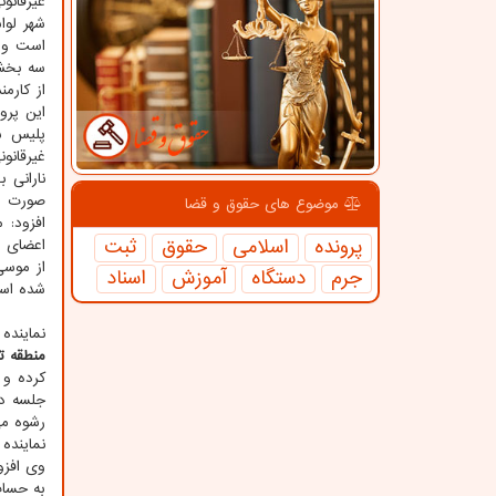
شهر لوا
است و ا
سه بخش 
از کارم
این پرو
پلیس سا
غیرقانونی مجوز 
نارانی 
صورت مس
موضوع های حقوق و قضا
افزود: 
پرونده
اسلامی
حقوق
ثبت
اعضای ش
از موسی
جرم
دستگاه
آموزش
اسناد
شده اس
نماینده
منطقه ته
جلسه دا
رشوه می
نماینده
وی افزو
به حساب