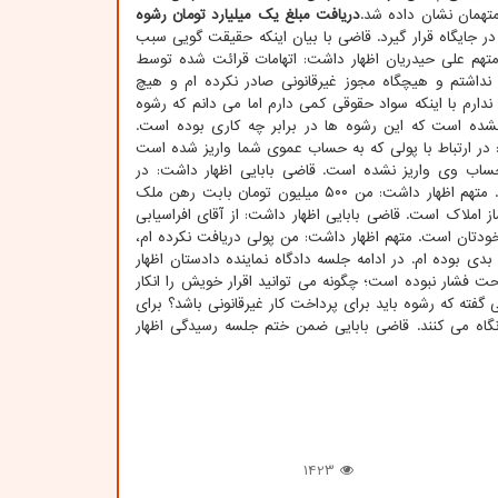
تهمان نشان داده شد.
دریافت مبلغ یک میلیارد تومان رشوه
ر جایگاه قرار گیرد. قاضی با بیان اینکه حقیقت گویی سبب
تهم علی حیدریان اظهار داشت: اتهامات قرائت شده توسط
 نداشتم و هیچگاه مجوز غیرقانونی صادر نکرده ام و هیچ
 ندارم با اینکه سواد حقوقی کمی دارم اما می دانم که رشوه
نشده است که این رشوه ها در برابر چه کاری بوده است.
ت: در ارتباط با پولی که به حساب عموی شما واریز شده است
ساب وی واریز نشده است. قاضی بابایی اظهار داشت: در
پرونده اقرار کرده اید که رشوه به حساب محمود بابایی جهت خرید ملک واریز شده است. متهم اظهار داشت: من ۵۰۰ میلیون تومان بابت رهن ملک
املاک است. قاضی بابایی اظهار داشت: از آقای افراسیابی
 خودتان است. متهم اظهار داشت: من پولی دریافت نکرده ام،
دی بوده ام. در ادامه جلسه دادگاه نماینده دادستان اظهار
 فشار نبوده است؛ چگونه می توانید اقرار خویش را انکار
گفته که رشوه باید برای پرداخت کار غیرقانونی باشد؟ برای
یسیون ماده ۱۰۰ همه دست شهرداری را نگاه می کنند. قاضی بابایی ضمن ختم جلسه رسیدگی اظهار
1423