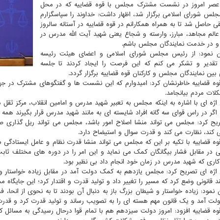
 عصر امروز در نشست مشترک مجلس با قوه قضاییه که در محل
س شورای اسلامی برگزار شد، اظهار داشت: خداوند را سپاسگزارم
قی حاصل شد تا به همراه همکارانم در قوه قضاییه در آستانه سالروز
الم مجاهد، مبارز، وارسته و شجاع یعنی شهید آیت الله مدرس در
 در خدمت نمایندگان مجلس باشم.
ن نمود: از رئیس مجلس شورای اسلامی و اعضای هیئت رئیسه
قدیر و تشکر می کنم که این فرصت را ایجاد کردند تا جلسه
بین نمایندگان مجلس و کارکنان قوه قضاییه برگزار گردد.
ه قضاییه خاطرنشان کرد: امیدوارم که این نشست ها و گفتگوهای مشترک در جه
لات مردم بیانجامد.
ژه ای با اشاره به اینکه مجلس به تعبیر شهید مدرس و امامین انقلاب، مرکز ثقل
 اگر در راس قوای سه گانه افراد شایسته ای به مانند شهید مدرس قرار بگیرند همه 
یح کرد: مجلس می تواند منشا اصلاح امور باشد، مجلس می تواند ریل گذار
کند، نظارت می کند و قدرت سوال و استیضاح دارد.
ه قضاییه با تکیه بر این که مجلس می تواند منشا قدرت نظام و عامل ایستادگی در 
ی در مقابل فشار بیگانگان کمک می نماید و این امر را در دوره های مختلف ثابت
کاری که شهید مدرس در زمان خود انجام داد بی نظیر بود.
ژه ای تصریح کرد: مجلس یازدهم به کمک دولت آمد در مقابل زیاده خواستار و
ند قانونی وضع کرد که مسیر را تغییر داد و تولید قدرت و اقتدار کرد؛ این جایگاه
 نمود: زیاده خواستار و شیطان بزرگ باز به دنبال آن بودند تا به نحوی از انحا، ف
ت آمد و یک قانون مهم هسته ای را به تصویب رساند و تولید قدرت کرد و قدرت 
ه قضاییه افزود: امروز دولت سیزدهم هم با تمام قوا درحال رسیدگی به مسائل 