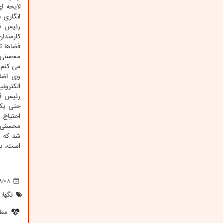
لایحه ا
انگاری ب
رئیس قو
کارمندا
فضاها تغ
محسنی ا
می کنم،
وی اضاف
الکترون
حتی یک 
احتیاج ب
است، به
9/08
تگها:
مطل