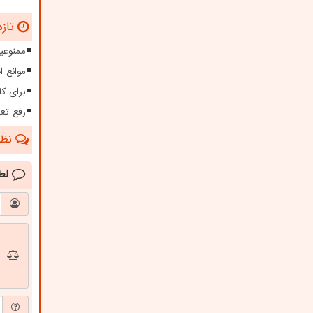
تازه
ممنوعیت
موانع 
برای کا
رفع تعهدات ارزی بیش 
نظرا
لط