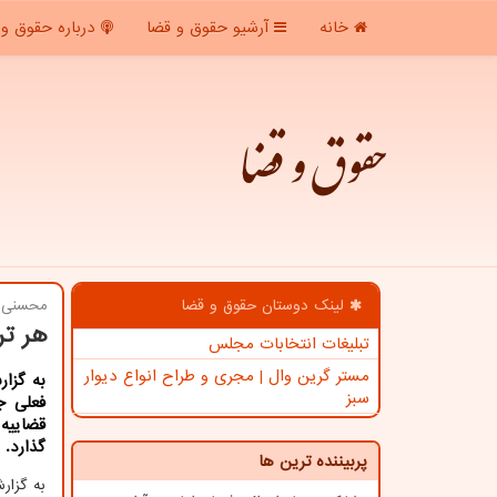
خانه
آرشیو حقوق و قضا
درباره حقوق و 
حقوق و قضا
لینک دوستان حقوق و قضا
محسنی 
هر ت
تبلیغات انتخابات مجلس
مستر گرین وال | مجری و طراح انواع دیوار
به گزار
سبز
فعلی ج
قضاییه 
گذارد.
پربیننده ترین ها
به گزا