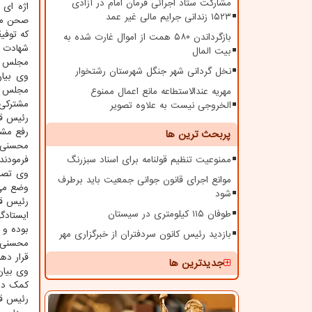
مشارکت ستاد اجرائی فرمان امام در آزادی
اژه ای
۱۵۲۳ زندانی جرایم مالی غیر عمد
صحن مجل
که توفی
بازگرداندن ۵۸۰ همت از اموال غارت شده به
شهادت ع
بیت المال
مجلس و
نخل گردانی شهر جنگل شهرستان رشتخوار
وی بیا
مجلس ت
مهریه عندالاستطاعه مانع اعمال ممنوع
مشترکی 
الخروجی نیست به علاوه تصویر
رئیس قو
رفع مشک
پربحث ترین ها
محسنی ا
ممنوعیت تنظیم قولنامه برای اسناد سبزرنگ
فرمودند
وی تصر
موانع اجرای قانون جوانی جمعیت باید برطرف
وضع می 
شود
رئیس قو
طوفان ۱۱۵ کیلومتری در سیستان
ایستادگ
بوده و 
بازدید رئیس کانون سردفتران از خبرگزاری مهر
محسنی ا
قرار ده
جدیدترین ها
وی بیان
کمک دول
رئیس قو