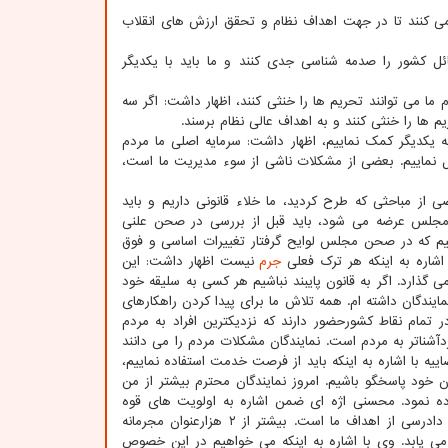
ی کنند تا در جهت اهداف نظام و تحقق ارزش های انقلاب
کشور را صدمه شناسی جدی کنند و ما باید با یکدیگر
ما می توانند تحریم ها را خنثی کنند، اظهار داشت: اگر سه
ها را خنثی کنند و به اهداف عالی نظام برسند.
ه یکدیگر کمک نماییم، اظهار داشت: سرمایه اصلی ما مردم
صل نماییم. بعضی از مشکلات ناشی از سوء مدیریت ما است،
ی از مباحثی که طرح کردید، ما خلاء قانونی داریم و باید
 مجلس عرضه می شود، باید قبل از بررسی در صحن علنی
یم که در صحن مجلس لوایح گرفتار تغییرات اساسی و فوق
 اشاره به اینکه هر ترک فعلی
جرم
نیست اظهار داشت: این
ی گذارد. اگر به قانون پایبند نباشیم هر کسی به سلیقه خود
 می شود. محسنی اژه ای اظهار داشت: تا امروز ۹ نشست با نمایندگان داشته ام. همه تلاش ما برای پیدا کردن راهکارهای
 در بخش دیگری از اظهارات خود خاطرنشان کرد: ۲۹۰ نماینده در تمام نقاط کشورحضور دارند که نزدیکترین افراد به مردم
شناتر به مردم است. نمایندگان مشکلات مردم را می دانند
یه با اشاره به اینکه باید از فرصت خدمت استفاده نماییم،
 خود پاسخگو باشیم. امروز نمایندگان محترم بیشتر از من
ده نمود. محسنی اژه ای ضمن اشاره به اولویت های قوه
قضاییه، اظهار داشت: این اولویت ها احتیاج به عِده و عُده دارد. کوتاه کردن فرایندهای دادرسی از اهداف ما است. بیشتر از ۲ هزارعنوان مجرمانه
ی یابد. وی با اشاره به اینکه می خواهیم در این خصوص