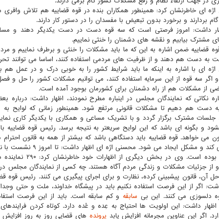
ی در جهت ارتقاء نظام و رفع مشکلات کشور گام برمی دارند.
ژه ای خاطرنشان کرد: همینطور همکاران بنده در قوه قضاییه هم تلاش وافری م
ام بردارند و برخورد بدون تبعیض با مفسدان را در دستور کار دارند.
ار داشت: امروز فرصتی است که سه قوه دست در دست یکدیگر دهند و مسائل 
ای مشترک بیابیم و نقشه های دشمنان را خنثی نماییم.
ه قضاییه ضمن اشاره به این که ما باید مشکلات را خنثی و برطرف نماییم و مردم 
 به دست هم دهند و از ظرفیت های مردمی استفاده کنند، اساسا می توانند تحریم 
ژه ای با اشاره به اینکه ما باید شرایط کشور را به خوبی درک و در عمل هم ب
 اگر سه قوه از این سرمایه استفاده کنند، می توانیم مشکلات کشور را حل و ف
عضی از مشکلات هم از راه دشمنان برای کشورمان بوجود آمده است.
ره نکاتی که نمایندگان مجلس در اینباره مطرح نمودند، اظهار داشت: درباره بعض
دست هم دهیم تا مشکلات قانونی مرتفع شود. همینطور زمانی که لوایح به
لسات مشترک برگزار گردد و با تشریک مساعی و همکاری با یکدیگر کاری نمای
نشود و بگونه ای باشد که این لوایح سریعتر به نتیجه برسد. رئیس قوه قضاییه با
نون می خواهد. قوه قضاییه باید دستگاهی باشد که بیشتر از همه به قانون احترام م
عمل می کند و مشکل ایجاد
مشترک بوده است. وی
 از جزئیات مشکلات و زندگی مردم آگاه هستند. چه کسی از نمایندگان مجلس دردآ
حل آن، قانون پیشبینی کرده، نظارت و برای اجرای پیگیری می کنند. رئیس قوه قضای
اشت: اگر از این فرصت استفاده نکنیم باید در پیشگاه خداوند، ملت و حتی وجدان
ه دلسوزی می کنند. این بی
سابقه
و کم سابقه است. باید از این فرصت استفا
رد. اگر این عناوین مجرمانه افزایش یابد
پرونده
های قضایی روز به روز افزایش م