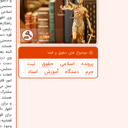
و دلسوز
محسنی ا
اسلامی گ
وی اظه
راهکاره
رئیس قو
قوه دست
محسنی ا
هستند و
البته ب
موضوع های حقوق و قضا
وی دربا
پرونده
اسلامی
حقوق
ثبت
دست به 
مجلس، ج
جرم
دستگاه
آموزش
اسناد
العاده 
امور قا
هستند و
و برای 
اظهار د
برای قو
وجود دا