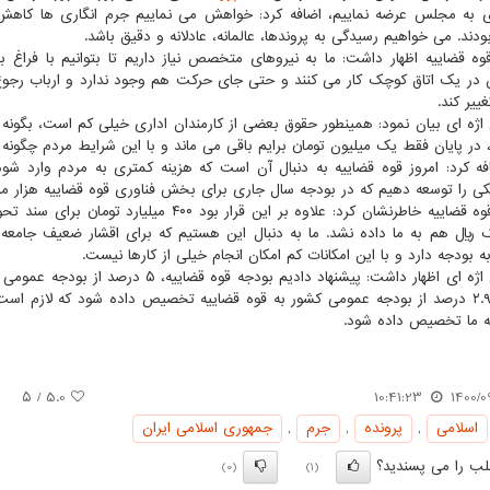
ی به مجلس عرضه نماییم، اضافه کرد: خواهش می نماییم جرم انگاری ها کاهش
ودند. می خواهیم رسیدگی به پروندها، عالمانه، عادلانه و دقیق باشد.
ه قضاییه اظهار داشت: ما به نیروهای متخصص نیاز داریم تا بتوانیم با فراغ با
ن در یک اتاق کوچک کار می کنند و حتی جای حرکت هم وجود ندارد و ارباب رج
ییر کند.
ژه ای بیان نمود: همینطور حقوق بعضی از کارمندان اداری خیلی کم است، بگونه ا
 در پایان فقط یک میلیون تومان برایم باقی می ماند و با این شرایط مردم چگونه م
ه کرد: امروز قوه قضاییه به دنبال آن است که هزینه کمتری به مردم وارد 
یکی را توسعه دهیم که در بودجه سال جاری برای بخش فناوری قوه قضاییه هزار میلی
رئیس قوه قضاییه خاطرنشان کرد: علاوه بر این ق
ریال هم به ما داده نشد. ما به دنبال این هستیم که برای اقشار ضعیف جامعه 
ه بودجه دارد و با این امکانات کم امکان انجام خیلی از کارها نیست.
محسنی اژه ای اظهار داشت: پیشنهاد دادیم 
شد که ۲.۹ درصد از بودجه عمومی کشور به قوه قضاییه تخصیص داده شود که لازم ا
 ما تخصیص داده شود.
/ ۵
5.0
10:41:23
1400/0
اسلامی
,
پرونده
,
جرم
,
جمهوری اسلامی ایران
ب را می پسندید؟
(0)
(1)