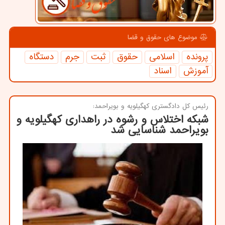
موضوع های حقوق و قضا
پرونده
اسلامی
حقوق
ثبت
جرم
دستگاه
آموزش
اسناد
رئیس كل دادگستری كهگیلویه و بویراحمد:
شبکه اختلاس و رشوه در راهداری کهگیلویه و
بویراحمد شناسایی شد