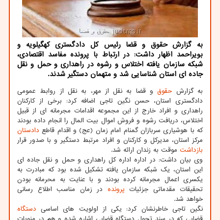
به گزارش حقوق و قضا رئیس کل دادگستری کهگیلویه و
بویراحمد اظهار داشت: در ارتباط با پرونده مفاسد اقتصادی،
شبکه سازمان یافته اختلاس و رشوه در راهداری و حمل و نقل
جاده ای استان شناسایی شد و متهمان دستگیر شدند.
به گزارش
حقوق
و قضا به نقل از مهر، به نقل از روابط عمومی
دادگستری استان، حسن نگین تاجی اضافه کرد: برخی از کارکنان
راهداری و افراد خارج از این مجموعه اقدامات مجرمانه ای از قبیل
اختلاس، دریافت رشوه و فروش اموال بیت المال را انجام داده بودند
که با هوشیاری سربازان گمنام امام زمان (عج) و اقدام قاطع
دادستان
مرکز استان، مدیرکل و کارکنان و افراد مرتبط دستگیر و با صدور قرار
بازداشت
موقت به زندان ارائه شد.
وی بیان داشت: در اداره اداره کل راهداری و حمل و نقل جاده ای
این استان، یک شبکه سازمان یافته تشکیل شده بود که مبادرت به
یکسری اعمال مجرمانه کرده بودند و با عنایت به محرمانه بودن
تحقیقات مقدماتی جزئیات
پرونده
در زمان مناسب اطلاع رسانی
خواهد شد.
نگین تاجی خاطرنشان کرد: یکی از اولویت های اساسی
دستگاه
قضایی که در سند تحول دستگاه قضایی اشاره شده و هم در منویات