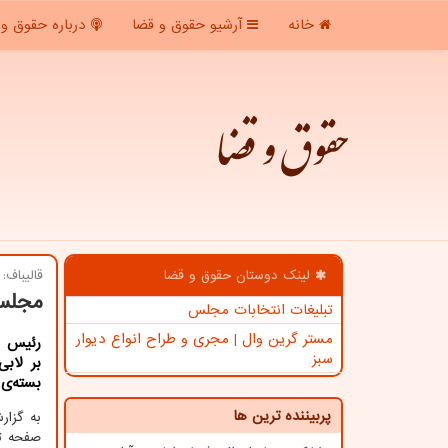
خانه
آرشیو حقوق و قضا
درباره حقوق و 
حقوق و قضا
لینک دوستان حقوق و قضا
قالیباف:
مجلس 
تبلیغات انتخابات مجلس
مستر گرین وال | مجری و طراح انواع دیوار
رئیس م
سبز
بر لاب
بسته‌ی
پربیننده ترین ها
به گزا
صفحه تو