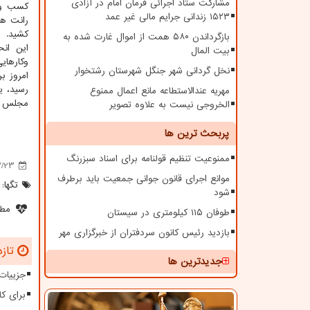
مشارکت ستاد اجرائی فرمان امام در آزادی
کسب وکا
۱۵۲۳ زندانی جرایم مالی غیر عمد
رانت ها
کشید.
بازگرداندن ۵۸۰ همت از اموال غارت شده به
‏این ‫‬
بیت المال
وکارها‫‬
نخل گردانی شهر جنگل شهرستان رشتخوار
امروز ب
رسید، ی
مهریه عندالاستطاعه مانع اعمال ممنوع
مجلس ج
الخروجی نیست به علاوه تصویر
پربحث ترین ها
ممنوعیت تنظیم قولنامه برای اسناد سبزرنگ
7/23
موانع اجرای قانون جوانی جمعیت باید برطرف
تگها:
شود
مطل
طوفان ۱۱۵ کیلومتری در سیستان
بازدید رئیس کانون سردفتران از خبرگزاری مهر
تازه
جدیدترین ها
جزییات
برای کا