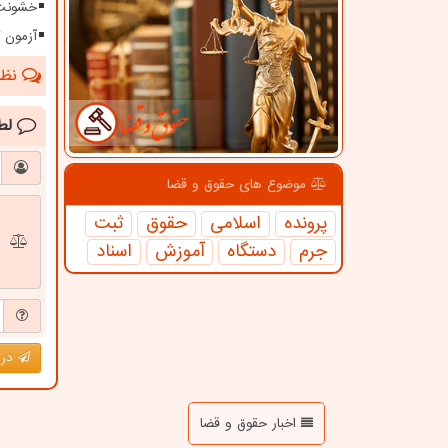
خشونت 
آزمون کارش
نظرا
لط
موضوع های حقوق و قضا
پرونده
اسلامی
حقوق
ثبت
جرم
دستگاه
آموزش
اسناد
درج
اخبار حقوق و قضا