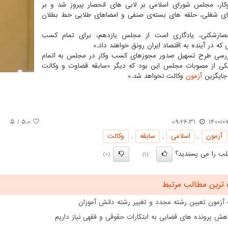
ر، مجلس شورای اسلامی بر لابی های انحصار پیروز شد و بر
ی شغلی، حلقه های بسته‌ی صنفی و امضاهای طلایی خط بطلان
⁧انحصارشکنی⁩، یادگاری است از مجلس یازدهم، برای تمام کسب
یی که در آینده به ⁧اقتصاد ایران⁩ رونق خواهند داد.»
ررسی طرح تسهیل صدور مجوزهای کسب وکار در مجلس به اتمام
کی از مصوبات مجلس این بود که دیگر «سابقه قضاوت و وکالت
ایگزین
آزمون
وکالت نخواهد شد.»
/ ۵
5.0
09:26:31
1400/0
آزمون
,
اسلامی
,
سابقه
,
وكالت
ب را می پسندید؟
(0)
(1)
 ترین مطالب مرتبط
 آزمون تعیین رشته مجدد و تغییر رشته دانش آموزان
هش پرونده های قضایی به ابتکارات حقوقی و فقهی نیاز داریم