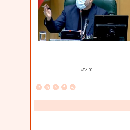
1828
X