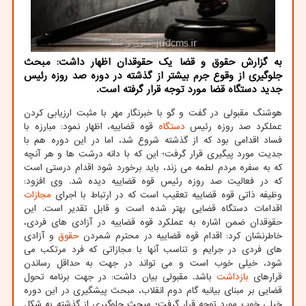
به گزارش حقوق و قضا یک حقوقدان اظهار داشت: مبحث
جلوگیری از وقوع جرم بیشتر از گذشته در دوره صد روزه رئیس
جدید دستگاه قضا مورد توجه قرار گرفته است.
هوشنگ مقبولی در گفت و گو با خبرنگار مهر با مثبت ارزیابی کردن
عملکرد صد روزه رئیس
دستگاه
قوه قضاییه، اظهار نمود: مبارزه با
فساد اقدامی بود که از گذشته شروع شد، اما در این دوره هم با
جدیت مورد پیگیری قرار گرفت؛ این که با دانه درشت ها و هر آنچه
که به سفره مردم لطمه می زند، باید برخورد شود اقدام درستی است
که در فعالیت صد روزه رئیس قوه قضاییه دیده شد. وی افزود:
وظیفه ذاتی قوه قضاییه تعقیب است که در ارتباط با اجرای
مجازات
اقدامات دستگاه قضایی بهتر شده است و قابل تقدیر است. این
حقوقدان ضمن اشاره به عملکرد قوه قضاییه در آزادی های فردی،
خاطرنشان کرد: اقدام قوه قضاییه در محترم شمردن
حقوق
و آزادی
های فردی در جرایم و تناسب آنها با مجازاتی که فرد مرتکب می
شود، خیلی خوب است و می تواند در جهت به حداقل رساندن
قرارهای
بازداشت
باشد. مقبولی بیان داشت: در جهت برنامه تحول
قضایی بر مبنای بیانیه گام دوم انقلاب، مبحث پیشگیری در این دوره
خیلی خوب مورد توجه قرار گرفت؛ مبحث جلوگیری از گذشته به شکل