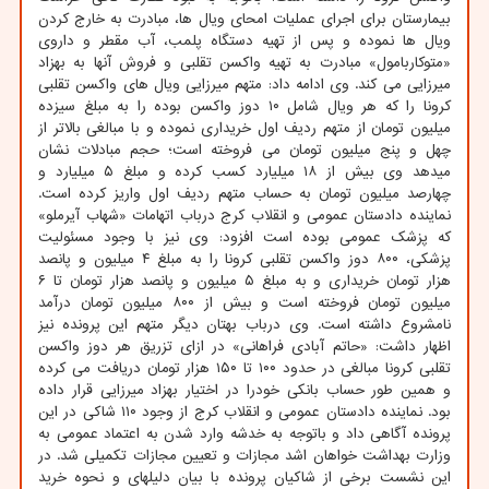
بیمارستان برای اجرای عملیات امحای ویال ها، مبادرت به خارج کردن
ویال ها نموده و پس از تهیه دستگاه پلمب، آب مقطر و داروی
«متوکاربامول» مبادرت به تهیه واکسن تقلبی و فروش آنها به بهزاد
میرزایی می کند. وی ادامه داد: متهم میرزایی ویال های واکسن تقلبی
کرونا را که هر ویال شامل ۱۰ دوز واکسن بوده را به مبلغ سیزده
میلیون تومان از متهم ردیف اول خریداری نموده و با مبالغی بالاتر از
چهل و پنج میلیون تومان می فروخته است؛ حجم مبادلات نشان
میدهد وی بیش از ۱۸ میلیارد کسب کرده و مبلغ ۵ میلیارد و
چهارصد میلیون تومان به حساب متهم ردیف اول واریز کرده است.
نماینده دادستان عمومی و انقلاب کرج درباب اتهامات «شهاب آیرملو»
که پزشک عمومی بوده است افزود: وی نیز با وجود مسئولیت
پزشکی، ۸۰۰ دوز واکسن تقلبی کرونا را به مبلغ ۴ میلیون و پانصد
هزار تومان خریداری و به مبلغ ۵ میلیون و پانصد هزار تومان تا ۶
میلیون تومان فروخته است و بیش از ۸۰۰ میلیون تومان درآمد
نامشروع داشته است. وی درباب بهتان دیگر متهم این پرونده نیز
اظهار داشت: «حاتم آبادی فراهانی» در ازای تزریق هر دوز واکسن
تقلبی کرونا مبالغی در حدود ۱۰۰ تا ۱۵۰ هزار تومان دریافت می کرده
و همین طور حساب بانکی خودرا در اختیار بهزاد میرزایی قرار داده
بود. نماینده دادستان عمومی و انقلاب کرج از وجود ۱۱۰ شاکی در این
پرونده آگاهی داد و باتوجه به خدشه وارد شدن به اعتماد عمومی به
وزارت بهداشت خواهان اشد مجازات و تعیین مجازات تکمیلی شد. در
این نشست برخی از شاکیان پرونده با بیان دلیلهای و نحوه خرید