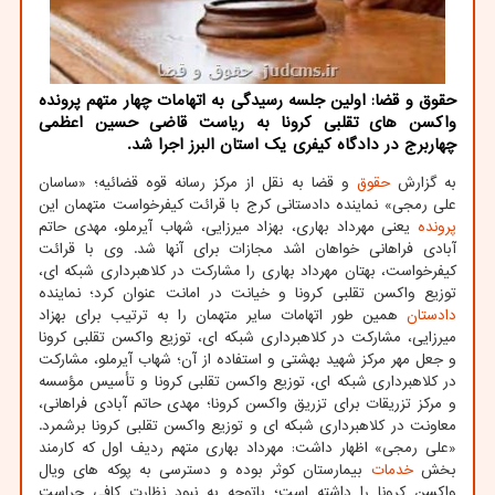
حقوق و قضا: اولین جلسه رسیدگی به اتهامات چهار متهم پرونده
واکسن های تقلبی کرونا به ریاست قاضی حسین اعظمی
چهاربرج در دادگاه کیفری یک استان البرز اجرا شد.
به گزارش
حقوق
و قضا به نقل از مرکز رسانه قوه قضائیه؛ «ساسان
علی رمجی» نماینده دادستانی کرج با قرائت کیفرخواست متهمان این
پرونده
یعنی مهرداد بهاری، بهزاد میرزایی، شهاب آیرملو، مهدی حاتم
آبادی فراهانی خواهان اشد مجازات برای آنها شد. وی با قرائت
کیفرخواست، بهتان مهرداد بهاری را مشارکت در کلاهبرداری شبکه ای،
توزیع واکسن تقلبی کرونا و خیانت در امانت عنوان کرد؛ نماینده
دادستان
همین طور اتهامات سایر متهمان را به ترتیب برای بهزاد
میرزایی، مشارکت در کلاهبرداری شبکه ای، توزیع واکسن تقلبی کرونا
و جعل مهر مرکز شهید بهشتی و استفاده از آن؛ شهاب آیرملو، مشارکت
در کلاهبرداری شبکه ای، توزیع واکسن تقلبی کرونا و تأسیس مؤسسه
و مرکز تزریقات برای تزریق واکسن کرونا؛ مهدی حاتم آبادی فراهانی،
معاونت در کلاهبرداری شبکه ای و توزیع واکسن تقلبی کرونا برشمرد.
«علی رمجی» اظهار داشت: مهرداد بهاری متهم ردیف اول که کارمند
بخش
خدمات
بیمارستان کوثر بوده و دسترسی به پوکه های ویال
واکسن کرونا را داشته است؛ باتوجه به نبود نظارت کافی حراست