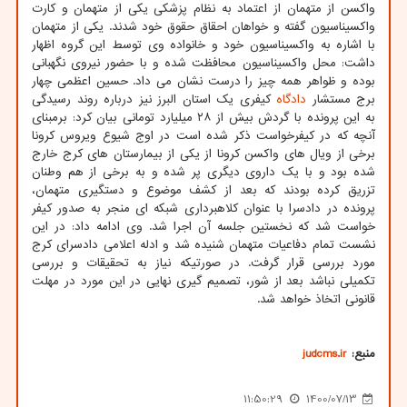
واکسن از متهمان از اعتماد به نظام پزشکی یکی از متهمان و کارت
واکسیناسیون گفته و خواهان احقاق حقوق خود شدند. یکی از متهمان
با اشاره به واکسیناسیون خود و خانواده وی توسط این گروه اظهار
داشت: محل واکسیناسیون محافظت شده و با حضور نیروی نگهبانی
بوده و ظواهر همه چیز را درست نشان می داد. حسین اعظمی چهار
برج مستشار
دادگاه
کیفری یک استان البرز نیز درباره روند رسیدگی
به این پرونده با گردش بیش از ۲۸ میلیارد تومانی بیان کرد: برمبنای
آنچه که در کیفرخواست ذکر شده است در اوج شیوع ویروس کرونا
برخی از ویال های واکسن کرونا از یکی از بیمارستان های کرج خارج
شده بود و با یک داروی دیگری پر شده و به برخی از هم وطنان
تزریق کرده بودند که بعد از کشف موضوع و دستگیری متهمان،
پرونده در دادسرا با عنوان کلاهبرداری شبکه ای منجر به صدور کیفر
خواست شد که نخستین جلسه آن اجرا شد. وی ادامه داد: در این
نشست تمام دفاعیات متهمان شنیده شد و ادله اعلامی دادسرای کرج
مورد بررسی قرار گرفت. در صورتیکه نیاز به تحقیقات و بررسی
تکمیلی نباشد بعد از شور، تصمیم گیری نهایی در این مورد در مهلت
قانونی اتخاذ خواهد شد.
منبع:
judcms.ir
11:50:29
1400/07/13