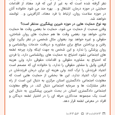
نظر گرفته شده است که به غیر از این که فرد معتاد از اقدامات
حمایتی در حوزه درمان، اشتغال و… بهره مند می شود خانواده آنان
در حوزه سلامت روان، ارتباط با فرد معتاد، کارآفرینی و… توانمند
خواهند شد.
چه نوع حمایت هایی در حوزه خیرین پیشگیری مدنظر است؟
وقتی صحبت از حمایت می شود، حمایت ما بعضی وقت ها حمایت
مادی خواهد بود بعضی وقت ها هم حمایت های روان شناختی،
حقوقی و غیره خواهد بود بعنوان مثال شخصی در نظر بگیرد توان
رفتن و پرداختن مبالغ برای مشاوره و دریافت خدمات روانشناسی و
روان پزشکی را ندارد و این شخص به جهت اینکه وارد چرخه لطمه
های اجتماعی نشود احتیاج به حمایت های روانشناسی دارد، یا فردی
که احتیاج به مشاوره حقوقی و اقدامات حقوقی دارد ولی هزینه
گرفتن وکیل یا مشاور حقوقی را ندارد، یا خانواده ای که مصمم است
اعتیاد فرزندش را ترک کنند ولی هزینه ای برای درمان فرزندشان در
کمپ ترک اعتیاد ندارد، این ها بخشی از حمایت هایی است که
معاونت اجتماعی دادگستری استان مرکزی به دنبال این است از راه
دفتر مشارکت ها و سرمایه اجتماعی دنبال کند، در واقع معاونت
اجتماعی دادگستری استان در بحث خیرین پیشگیری به دنبال این
است یک مجموعه مددکاری حرفه ای را در اختیار لطمه دیدگان و
افراد در معرض لطمه قرار دهد.
10:43:54
1400/06/23