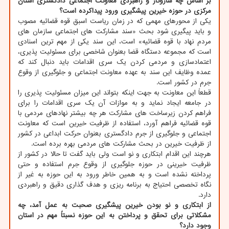
بر اساس چه سازوکار و راهبردی معاونت اجتماعی دادگستری استان
مرکزی در حوزه خیرین پیشگیری ورود پیداکرده است؟
یکی از محورهای مهمی که در زمان ریاست اسبق قوه قضائیه مصوب
و باید پیگیری شود بحث «سند مشارکت های اجتماعی سازمان های
مردم نهاد با قوه قضائیه» است، این سند یکی از مهم ترین اسنادی
است که مجموعه دستگاه قضا بعنوان شاخصی برای مسئولیت پذیری،
اعتمادسازی و مردمی کردن یک سری اقدامات باید دنبال کند که
عمده وظایف این سند به عهده معاونت اجتماعی و جلوگیری از وقوع
جرم در کشور است.
قطعاً این معاونت به جهت اینکه بتواند این میزان مسئولیت پذیری را
در جامعه ایجاد نماید و به موازات آن یک سری اقدامات را برای
فراهم کردن زیرساخت های مشارکت هر چه بیشتر نهادهای مردمی با
قوه قضائیه فراهم آورد، استفاده از ظرفیت خیرین است که معاونت
اجتماعی و جلوگیری از جرم دادگستری بعنوان حرکت ابداعی در کشور
از ظرفیت خیرین در بحث مشارکت های مردمی بهره برده است.
هرچند این اقدام ابتکاری و نو است ولی باید گفت تا حالا در کشور از
ظرفیت خیرینی در حوزه جلوگیری از وقوع جرم استفاده و حتی
پرداخته نشده است و به همین خاطر ورود به این حوزه به غیر از
نگاه تخصصی احتیاج به برنامه ریزی و هدف گذاری دقیق و راهبردی
دارد.
از ابتکاری و نو بودن خیرین پیشگیری صحبت به عمل آمد، چه
مشکلاتی برای تحقق و پرداختن به این حوزه نسبتاً مهم در استان
وجود دارد؟