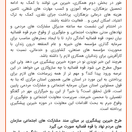
طور در بخش دوم همکاری، خیرین می توانند با کمک به ادامه
تحصیل بزهکاران، حرفه آموزی و کسب مهارت های شغلی، تامین
هزینه های درمانی بزهکاران، پرداخت جزای نقدی، کمک به ترک
اعتیاد، اسکان ایمن و… فعالیت داشته باشند.
در اختتام این نشست سه ساعته مدیرکل مشارکت های مردمی و
نهادهای مدنی معاونت اجتماعی و جلوگیری از وقوع جرم قوه قضائیه
بیان نمود: قوه قضائیه آمادگی دارد تا با ایجاد بسترهای مناسب برای
سرمایه گذاری مؤسسه های خیریه و عام المنفعه درون زندان با
محوریت مؤسسه های صنعتی، کشاورزی و خدماتی، نسبت به
کارآفرینی برای زندانیان همکاری لازم را داشته باشد.
هرچند این خبر نویدی نو در حوزه خیرین پیشگیری می دهد ولی این
سوال مطرح می شود قوه قضائیه با چه سازوکاری می خواهد در این
عرصه ورود پیدا کند؟ و مهم تر از همه زیرساخت های لازم برای
پرداختن به این مورد در استان هایی همچون استان مرکزی که بنا به
قول مسئولین استان میزان سرمایه اجتماعی و مشارکت مردمی پایین
است، قابل تحقق است؟ یا خیر؟ از این رو خبرگزاری مهر در گفتگو
تفصیلی با محسن خیرمند، سرپرست معاونت اجتماعی و جلوگیری از
وقوع جرم به بحث اقدامات این معاونت در حوزه خیرین پیشگیری
پرداخته است.
طرح خیرین پیشگیری بر مبنای سند مشارکت های اجتماعی سازمان
های مردم نهاد با قوه قضائیه صورت می گیرد