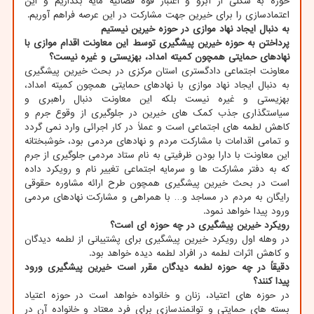
حوزه به شکلی از آبرو و اعتبار قوه قضائیه مایه بگذاریم و این
اعتمادسازی را برای خیرین جهت مشارکت در این عرصه فراهم آوریم.
به دنبال ایجاد نهاد موازی در حوزه خیرین نیستیم
پرداختن به حوزه خیرین پیشگیری توسط این معاونت اقدام موازی با
نهادهای حمایتی همچون کمیته امداد، بهزیستی و غیره نیست؟
معاونت اجتماعی دادگستری استان مرکزی در بحث خیرین پیشگیری
به دنبال ایجاد نهاد موازی با نهادهای حمایتی همچون کمیته امداد،
بهزیستی و غیره نیست بلکه این معاونت دنبال راهبری و
سیاستگذاری جذب کمک های خیرین در جلوگیری از وقوع جرم و
کاهش لطمه های اجتماعی است و عملاً در کار اجرائی وارد نمی گردد
و تمامی اقدامات با مشارکت مردم و نهادهای مردمی بود، خوشبختانه
این معاونت با دارا بودن ظرفیتی به نام ستاد مردمی جلوگیری از جرم
که به دفتر مشارکت ها و سرمایه اجتماعی تغییر نام و رویکرد داده
است در بحث خیرین پیشگیری همچون طرح ارائه مشاوره حقوقی
رایگان به مردم در مساجد و… با همراهی و مشارکت نهادهای مردمی
ورود پیدا خواهد نمود.
رویکرد خیرین پیشگیری در چه حوزه ای است؟
در وهله اول رویکرد خیرین پیشگیری برای پشتیبانی از لطمه دیدگان
و کاهش اثرات لطمه در افراد لطمه دیده خواهد بود.
دقیقاً در چه حوزه لطمه دیدگان مقرر است خیرین پیشگیری ورود
پیدا کنند؟
در حوزه های اعتیاد، زنان و خانواده خواهد است در حوزه اعتیاد
بسته های حمایتی و توانمندسازی برای فرد معتاد و خانواده آن در