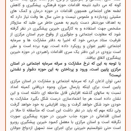
گونه که می دانید نتیجه اقدامات حوزه فرهنگی، پیشگیری و کاهش
لطمه های اجتماعی همچون اقدامات در حوزه درمان و کمک های
مشیتی زودبازده و ملموس نیست و حتی سال ها وقت نیاز دارد که
به اهداف موردنظر دست یابیم به همین خاطر می طلبد که سازوکار
مشخص جهت استفاده و به کارگیری خیرین پیشگیری در نظر گرفته
شود که معاونت اجتماعی و جلوگیری از وقوع جرم استان مرکزی از
ظرفیت ستاد مردمی خود که اخیرا به دفتر مشارکت ها و سرمایه
اجتماعی تغییر عنوان و رویکرد داده است، بهره برده است و مقرر
است بزودی در این دفتر یک سری اقدامات راهبردی در حوزه خیرین
پیشگیری اتفاق بیافتد.
با توجه به این که نرخ مشارکت و سرانه سرمایه اجتماعی در استان
مرکزی پایین است، ورود و پرداختن به این حوزه دشوار و نشدنی
نیست؟
نمی توان اذعان کرد که سرمایه اجتماعی و مشارکت در استان مرکزی
پایین است برای اینکه پارسال میزان وجوه دریافتی کمیته امداد
نسبت به سالهای گذشته افزایش قابل ملاحظه ای داشته است و این
نشان داده است هر جا اعتمادسازی درست شکل بگیرد مشارکت به
خودی خود شکل خواهد گرفت و روند افزایشی به خود خواهد گرفت
ولی نکته مهم که باید در نظر داشت این است که متأسفانه تا حالا در
استان اقداماتی در حوزه جذب خیرین در حوزه پیشگیری صورت
نگرفته است و استان مرکزی با معضل کمبود خیرین پیشگیری روبرو
است حتی نتوانستیم خیرینی برای اجرای سند تسهیل ازدواج جوانان