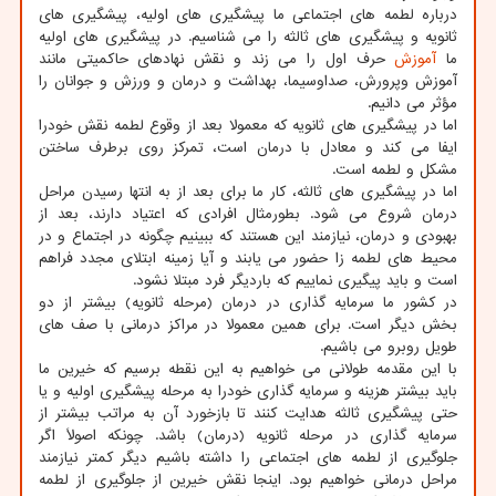
درباره لطمه های اجتماعی ما پیشگیری های اولیه، پیشگیری های
ثانویه و پیشگیری های ثالثه را می شناسیم. در پیشگیری های اولیه
ما
آموزش
حرف اول را می زند و نقش نهادهای حاکمیتی مانند
آموزش وپرورش، صداوسیما، بهداشت و درمان و ورزش و جوانان را
مؤثر می دانیم.
اما در پیشگیری های ثانویه که معمولا بعد از وقوع لطمه نقش خودرا
ایفا می کند و معادل با درمان است، تمرکز روی برطرف ساختن
مشکل و لطمه است.
اما در پیشگیری های ثالثه، کار ما برای بعد از به انتها رسیدن مراحل
درمان شروع می شود. بطورمثال افرادی که اعتیاد دارند، بعد از
بهبودی و درمان، نیازمند این هستند که ببینیم چگونه در اجتماع و در
محیط های لطمه زا حضور می یابند و آیا زمینه ابتلای مجدد فراهم
است و باید پیگیری نماییم که باردیگر فرد مبتلا نشود.
در کشور ما سرمایه گذاری در درمان (مرحله ثانویه) بیشتر از دو
بخش دیگر است. برای همین معمولا در مراکز درمانی با صف های
طویل روبرو می باشیم.
با این مقدمه طولانی می خواهیم به این نقطه برسیم که خیرین ما
باید بیشتر هزینه و سرمایه گذاری خودرا به مرحله پیشگیری اولیه و یا
حتی پیشگیری ثالثه هدایت کنند تا بازخورد آن به مراتب بیشتر از
سرمایه گذاری در مرحله ثانویه (درمان) باشد. چونکه اصولاً اگر
جلوگیری از لطمه های اجتماعی را داشته باشیم دیگر کمتر نیازمند
مراحل درمانی خواهیم بود. اینجا نقش خیرین از جلوگیری از لطمه