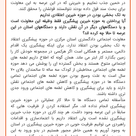
در خمین جذب نماییم و خیرینی که در این عرصه به این معاونت
برای بحث سند قول داده بودند نتوانستند قولشان را محقق کنند.
به تک بخشی بودن در حوزه خیرین اعتقادی نداریم
آیا پرداختن به حوزه خیرین پیشگیری فقط وظیفه این معاونت است
و یا دستگاههای دیگر در آن نقش دارند و دستگاههای استان در این
عرصه تا حالا چه کرده اند؟
معاونت اجتماعی دادگستری استان مرکزی در حوزه پیشگیری اعتقاد
به تک بخشی بودن اعتقاد ندارد، برای اینکه پیشگیری یک اقدام
دائمی، مستمر و همگانی است اگر هرکسی در مجموعه خودش کار را
زمین بگذارد کار ابتر می ماند. همان گونه که اطلاع داریم لطمه های
اجتماعی متنوع هستند و بخش گسترده ای را پوشش می دهد حوزه
لطمه های اجتماعی مخاطبش از کودک سه ساله تا سالمندان بالای ۷۰
سال است به علت وسیع بودن حوزه لطمه های اجتماعی تمامی
دستگاه ها در حوزه پیشگیری و کاهش لطمه های اجتماعی نقش
دارند و باید برای پیشگیری و کاهش لطمه های اجتماعی ورود جدی
تری داشته باشند.
متأسفانه تمامی دستگاه ها تا حالا کار عملیاتی در حوزه خیرین
پیشگیری انجام نداده اند، مگر استفاده کردن از ظرفیت هایی که
سابقاً در این عرصه وجود داشت. هر چند کاری در حوزه جذب خیرین
پیشگیری نشده است ولی اعتقاد داریم با اعتمادسازی و اقدامات
راهبردی می توانیم ظرفیت خوبی در حوزه خیرین پیشگیری در استان
به وجود آوریم به همین خاطر مجبور هستیم در بدو ورود به این