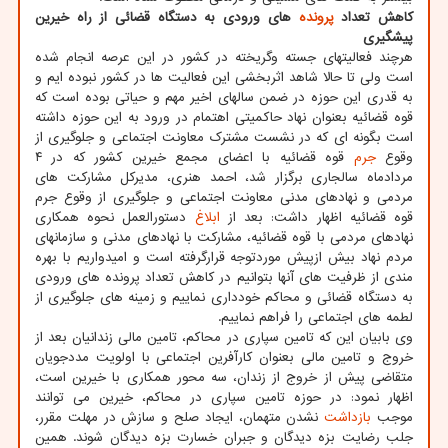
کاهش تعداد
پرونده
های ورودی به دستگاه قضائی از راه خیرین
پیشگیری
هرچند فعالیتهای جسته وگریخته در کشور در این عرصه انجام شده
است ولی تا حالا شاهد اثربخشی این فعالیت ها در کشور نبوده ایم و
به قدری این حوزه در ضمن سالهای اخیر مهم و حیاتی بوده است که
قوه قضائیه بعنوان نهاد حاکمیتی اهتمام در ورود به این حوزه داشته
است بگونه ای که در نشست مشترک معاونت اجتماعی و جلوگیری از
وقوع
جرم
قوه قضائیه با اعضای مجمع خیرین کشور که در ۴
مردادماه سالجاری برگزار شد، احمد هنری، مدیرکل مشارکت های
مردمی و نهادهای مدنی معاونت اجتماعی و جلوگیری از وقوع جرم
قوه قضائیه اظهار داشت: بعد از
ابلاغ
دستورالعمل نحوه همکاری
نهادهای مردمی با قوه قضائیه، مشارکت با نهادهای مدنی و سازمانهای
مردم نهاد بیش ازپیش موردتوجه قرارگرفته است و امیدواریم با بهره
مندی از ظرفیت های آنها بتوانیم در کاهش تعداد پرونده های ورودی
به دستگاه قضائی و محاکم خودداری نماییم و زمینه های جلوگیری از
لطمه های اجتماعی را فراهم نماییم.
وی بابیان این که تامین سپاری در محاکم، تامین مالی زندانیان بعد از
خروج و تامین مالی بعنوان کارآفرین اجتماعی با اولویت مددجویان
متقاضی پیش از خروج از زندان، سه محور همکاری با خیرین است،
اظهار نمود: در حوزه تامین سپاری در محاکم، خیرین می توانند
موجب
بازداشت
نشدن متهمان، ایجاد صلح و سازش در مهلت مقرر،
جلب رضایت بزه دیدگان و جبران خسارت بزه دیدگان شوند. همین