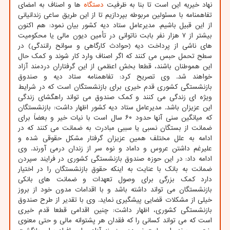
نهاد خیریه این است تا بنا به ظرفیت
دستگاه
ها و اصناف به امضای
تفاهمنامه با مسئولین مربوطه بپردازیم تا از این طریق ساعی زندانیانی
از این قبیل باشیم. مدیرعامل ستاد دیه کشور بیان نمود: هم اکنون
بیشتر از ۷ هزار نفر بابت ناتوانی در تأمین دیون مالی یا محکومیت
های ناشی از پرداخت دیه (حوادث کارگاهی و سوانح رانندگی) در
سطح تحمل حبس می کنند که اگر اصناف وارد کار شوند و کمک حال
این هموطنان باشند، قطعا بخش اعظمی از این گرفتاران دردمند آزاد
خواهند شد. وی تصریح کرد: تفاهمنامه ستاد دیه و صندوق
بازنشستگی کشوری قدم خیری برای بازنشستگان است که در شرایط
ویژه ای زندگی می کنند و کمک صندوق می تواند راهگشای زندگی
این عزیزان باشد. مدیرعامل ستاد دیه کشور اظهار داشت: بازنشستگان
که میانگین سنی آنها حدود ۶۰ سال است با نیات خیر و بعضاً برای
ضمانت از بستگان نسبی یا سببی مبادرت به ضمانت می کنند که در
ادامه به علل مختلف همین عزیزان گرفتار مشکل حقوقی شده و
علیرغم داشتن عروس و داماد و نوه سر از زندان درمی آورند. وی
ادامه داد: در این حوزه صندوق بازنشستگی کشوری در فرایند سپردن
ضمانت به بانک با عنایت به اینکه حقوق بازنشستگان را در اختیار
دارد کمک بزرگی برای وصول تعهدات و ضمانت های بانکی
بازنشستگان می تواند داشته باشد و با اقدامات مدون خود از بروز
خیلی از مشکلات قضایی پیشگیری نماید. وی با تقدیر از طرح صندوق
بازنشستگی کشوری، اظهار داشت: چنین اقدامی قطعا قدم خیری
است که می تواند کسانی را که فقدان هر پشتوانه مالی و حتی معنوی