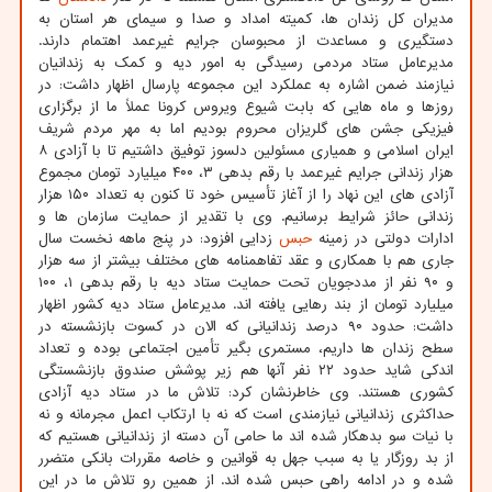
مدیران کل زندان ها، کمیته امداد و صدا و سیمای هر استان به
دستگیری و مساعدت از محبوسان جرایم غیرعمد اهتمام دارند.
مدیرعامل ستاد مردمی رسیدگی به امور دیه و کمک به زندانیان
نیازمند ضمن اشاره به عملکرد این مجموعه پارسال اظهار داشت: در
روزها و ماه هایی که بابت شیوع ویروس کرونا عملاً ما از برگزاری
فیزیکی جشن های گلریزان محروم بودیم اما به مهر مردم شریف
ایران اسلامی و همیاری مسئولین دلسوز توفیق داشتیم تا با آزادی ۸
هزار زندانی جرایم غیرعمد با رقم بدهی ۳، ۴۰۰ میلیارد تومان مجموع
آزادی های این نهاد را از آغاز تأسیس خود تا کنون به تعداد ۱۵۰ هزار
زندانی حائز شرایط برسانیم. وی با تقدیر از حمایت سازمان ها و
ادارات دولتی در زمینه
حبس
زدایی افزود: در پنج ماهه نخست سال
جاری هم با همکاری و عقد تفاهمنامه های مختلف بیشتر از سه هزار
و ۹۰ نفر از مددجویان تحت حمایت ستاد دیه با رقم بدهی ۱، ۱۰۰
میلیارد تومان از بند رهایی یافته اند. مدیرعامل ستاد دیه کشور اظهار
داشت: حدود ۹۰ درصد زندانیانی که الان در کسوت بازنشسته در
سطح زندان ها داریم، مستمری بگیر تأمین اجتماعی بوده و تعداد
اندکی شاید حدود ۲۲ نفر آنها هم زیر پوشش صندوق بازنشستگی
کشوری هستند. وی خاطرنشان کرد: تلاش ما در ستاد دیه آزادی
حداکثری زندانیانی نیازمندی است که نه با ارتکاب اعمل مجرمانه و نه
با نیات سو بدهکار شده اند ما حامی آن دسته از زندانیانی هستیم که
از بد روزگار یا به سبب جهل به قوانین و خاصه مقررات بانکی متضرر
شده و در ادامه راهی حبس شده اند. از همین رو تلاش ما در این