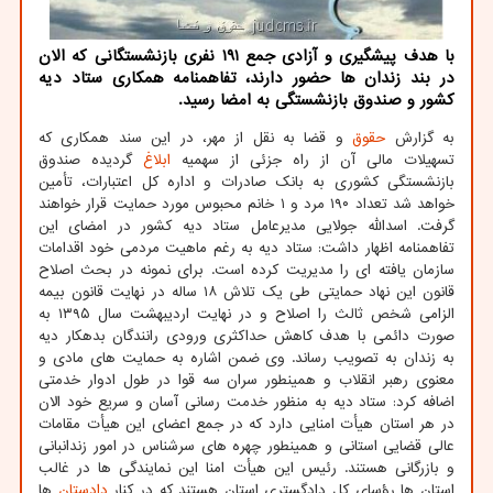
با هدف پیشگیری و آزادی جمع ۱۹۱ نفری بازنشستگانی که الان
در بند زندان ها حضور دارند، تفاهمنامه همکاری ستاد دیه
کشور و صندوق بازنشستگی به امضا رسید.
به گزارش
حقوق
و قضا به نقل از مهر، در این سند همکاری که
تسهیلات مالی آن از راه جزئی از سهمیه
ابلاغ
گردیده صندوق
بازنشستگی کشوری به بانک صادرات و اداره کل اعتبارات، تأمین
خواهد شد تعداد ۱۹۰ مرد و ۱ خانم محبوس مورد حمایت قرار خواهند
گرفت. اسدالله جولایی مدیرعامل ستاد دیه کشور در امضای این
تفاهمنامه اظهار داشت: ستاد دیه به رغم ماهیت مردمی خود اقدامات
سازمان یافته ای را مدیریت کرده است. برای نمونه در بحث اصلاح
قانون این نهاد حمایتی طی یک تلاش ۱۸ ساله در نهایت قانون بیمه
الزامی شخص ثالث را اصلاح و در نهایت اردیبهشت سال ۱۳۹۵ به
صورت دائمی با هدف کاهش حداکثری ورودی رانندگان بدهکار دیه
به زندان به تصویب رساند. وی ضمن اشاره به حمایت های مادی و
معنوی رهبر انقلاب و همینطور سران سه قوا در طول ادوار خدمتی
اضافه کرد: ستاد دیه به منظور خدمت رسانی آسان و سریع خود الان
در هر استان هیأت امنایی دارد که در جمع اعضای این هیأت مقامات
عالی قضایی استانی و همینطور چهره های سرشناس در امور زندانبانی
و بازرگانی هستند. رئیس این هیأت امنا این نمایندگی ها در غالب
استان ها رؤسای کل دادگستری استان هستند که در کنار
دادستان
ها