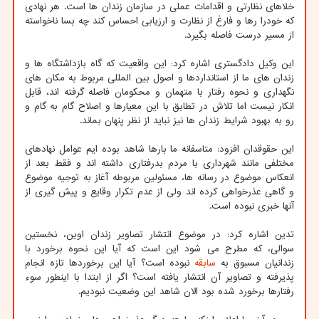
خلاهای نظارتی و اقدامات عملی در سازمان زندان ها است. هر نهادی
که خودرا رها و فارغ از نظارت و ارزیابی احساس کند چه بسا ناخواسته
از مسیر درست فاصله بگیرد.
این وکیل دادگستری اشاره کرد: این واقعیت که گاه بازداشتگاه ها و
زندان های ما از استانداردها و اصول بین المللی مربوط به مکان های
نگهداری و نحوه رفتار با متهمان و محکومان فاصله گرفته اند، قابل
انکار نیست اما تلاش در تطابق با این معیارها و اصلاح گام به گام و
رو به بهبود شرایط زندان ها نیز نباید از نظر پنهان بماند.
این حقوقدان افزود: متاسفانه ما بارها شاهد بوده ایم عوامل نهادهای
مختلفی مانند شهرداری با مردم بدرفتاری داشته اند و فقط بعد از
انعکاس موضوع در رسانه ها، مسئولین مربوطه آغاز به توجیه موضوع
و گاهی عذرخواهی کرده اند ولی از عدم تکرار وقایع و پیش گیری از
آنها خبری نبوده است.
تدین اشاره کرد: در موضوع انتشار تصاویر زندان اوین، نخستین
سوالی، که مطرح می شود این است که آیا این نحوه برخورد با
زندانیان مسبوق به
سابقه
نبوده است؟ آیا این برخوردها تازه انجام
پذیرفته و تصاویر آن انتشار یافته است؟ اگر از ابتدا با اینطور سوء
رفتارها برخورد شده بود الان شاهد این وضعیت نبودیم.