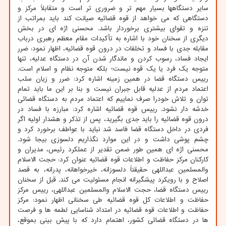
سایر دستگاهها بسیار مهم تر و ضروری تر است و متقابلاً مرکز و
دستگاهی که می خواهد از قوه قضائیه صیانت کند باید بمراتب از
تنزه و تقوای بیشتری برخوردار باشد. محسنی اژه ای در بخش
دیگری از سخنان خود با اشاره به تأکیدات مقام معظم رهبری درباب
مقابله جدی با فساد و تخلفات در درون قوه قضائیه، اظهار نمود: ضرر
ایجاد فساد، رسوب کردن و ماندگار شدن آن در دستگاه عدلیه، تنها
متوجه یک فرد یا یک قوه نیست؛ بلکه متوجه نظام و اسلام است.
رییس دستگاه قضا در همین زمینه اشاره کرد: ضرر و زیان سلب
اعتماد مردم از عدلیه قابل جبران نیست و بنا بر این ما باید تمام
توان و تلاش خودرا صرف نماییم که اعتماد مردم به دستگاه قضائی
خدشه دار نشود. رییس قوه قضائیه اشاره کرد: مبارزه با فساد در
درون قوه قضائیه را باید جدی بگیرید، پس از تذکر و هشدار اولیه اگر
فردی در داخل دستگاه قضا فاسد شد نباید با عواطف برخورد کرد و
چشم پوشی داشت و در این موارد نگذاریم دلسوزی بیجا شود.
محسنی اژه ای همین طور ضمن تقدیر از عملکرد رئیس، مدیران و
کارکنان مرکز حفاظت و اطلاعات قوه قضائیه عنوان کرد: حجت الاسلام
والمسلمین عبداللهی حقیقتاً دلسوزانه، خیرخواهانه، پدرانه، به قصد
اصلاح و با رویکرد پیشگیرانه انجام مسئولیت می کند. قبل از سخنان
رییس دستگاه قضا، حجت الاسلام والمسلمین عبداللهی، رییس مرکز
حفاظت و اطلاعات کل قوه قضائیه طی سخنانی اظهار نمود: مرکز
حفاظت و اطلاعات قوه قضائیه در امتداد شناسایی لطمه ها و فرصت
ها در دستگاه قضائی کشور، اهتمام دارد که با پیش بینی بموقع،