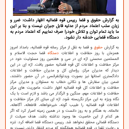
به گزارش حقوق و قضا رییس قوه قضائیه اظهار داشت: ضرر و
زیان سلب اعتماد مردم از عدلیه قابل جبران نیست و بنا بر این
ما باید تمام توان و تلاش خودرا صرف نماییم که اعتماد مردم به
دستگاه قضایی خدشه دار نشود.
به گزارش
حقوق
و قضا به نقل از مرکز رسانه قوه قضائیه، بامداد امروز
همزمان با روز حفاظت و اطلاعاتِ
دستگاه
قضا حجت الاسلام و
المسلمین محسنی اژه ای در سی و هفتمین روز مسئولیت خود در
مرکز حفاظت و اطلاعات کل قوه قضائیه حضور یافت. اژه ای در این
دیدار که مدیران مرکز، رؤسای کل و مدیران حفاظت و اطلاعات
دادگستری استانها نیز بصورت ویدئوکنفرانسی در آن حضور داشتند،
ضمن بیان سفارش ها و نکاتی خطاب به مسئولان و مدیران مرکز
حفاظت و اطلاعات کل قوه قضائیه اظهار داشت: ماموریت های مرکز
حفاظت و اطلاعات مهم، سنگین و اثرگذار می باشد و لازم است با یک
نگاه ویژه به این مرکز نگریسته شود. اژه ای مبنای کار مرکز حفاظت و
اطلاعات قوه قضائیه را طبیب گونه، خیرخواهانه، قاطعانه، آگاهانه،
عالمانه، به هنگام و به روز دانست و در همین زمینه اصرار کرد که اگر
هر کدام از این خاصیت ها وجود نداشته باشد، هدف صیانت از
دستگاه قضائی محقق نخواهد شد. رییس دستگاه قضا اضافه کرد: تنزه
و رعایت تقوا در قوه قضائیه همانگونه که مردم انتظار دارند، نسبت به