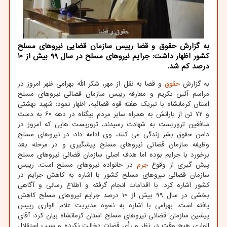
به گزارش حقوق و قضا رییس سازمان قضایی نیروهای مسلح
کشور اظهار داشت: جرایم نیروهای مسلح در سال 99 بیش از 10
درصد کم شد.
به گزارش
حقوق
و قضا به نقل از مهر، شکر الله بهرامی ظهر امروز در
مراسم آئین تکریم و معارفه رییس سازمان قضائی نیروهای مسلح
استان کرمانشاه با تبریک هفته قوه قضائیه، اظهار نمود: شهید بهشتی
و ۷۲ تن از یارانش به همراه سایر مردم بیگناه در دهه ۶۰ به دست
منافقین تروریست به شهادت رسیدند، تروریست هایی که امروز در
دامن حقوق بشر زندگی می کنند. وی ادامه داد: در نیروهای مسلح
وظیفه سازمان قضائی نیروهای مسلح پیشگیری و در مرحله بعد
برخورد با جرایم بوده اما هدف اصلی سازمان قضائی نیروهای مسلح
پیش گیری از وقوع
جرم
در خانواده نیروهای مسلح است. رییس
سازمان قضائی نیروهای مسلح کشور با اشاره به کاهش جرایم در
کشور اشاره کرد: با اقدامات انجام گرفته و اطلاع رسانی و آگاهی
بخشی در سال ۹۹ بیش از ۱۰ درصد جرایم نیروهای مسلح کاهش
یافته است. بهرامی با اشاره به نحوه مدیریت غلام الواری رییس
پیشین سازمان قضائی نیروهای مسلح استان کرمانشاه بیان کرد: آقای
الواری هیچ وقت در نظر و رأی قضات دخالت نکرده و سبب استقلال