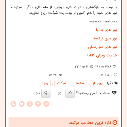
با توجه به بازگشایی سفارت های اروپایی از ماه های دیگر ، میتوانید
تور های خود را هم اکنون از وبسایت شرکت رزرو نمایید.
www.safiran.tours
تور های یتالیا
تور های فرانسه
تور های مجارستان
خدمات ویزای کانادا
23:10:04
1400/04/06
1534
/ ۵
5.0
تگها:
رپورتاژ
,
سابقه
,
شركت
,
ویزا
مطلب را می پسندید؟
(0)
(1)
X
تازه ترین مطالب مرتبط