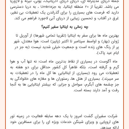
جمله دریای مدیترانه ای، دریای دریای آدریاتیک، یونی، تیرنه و لاژوریا
می باشد. تقریباً از 20 منطقه ایتالیا، به جز
Umbria
، به دریا دسترسی
دارید که فرصت های بسیاری را برای گذراندن یک تعطیلات بی نظیر،
غرق در آفتاب و تحسین زیبایی از دریای آبی لاجورد فراهم می کند.
چه زمانی به ایتالیا سفیر کنیم؟
بهترین ماه ها برای سفر به ایتالیا (تقریبا تمامی شهرها) از آوریل تا
ژوئن (بهار) و اواسط سپتامبر تا اکتبر (پاییز) است: هوا معتدل، شهر
پر از رنگ های زنده است و جمعیت خیلی شدید نیست (به جز در
ایام عید پاک)
.
ماه آگوست در بسیاری از نقاط بدترین ماه است: نه تنها آب و هوا
گرم و گرفته است، بلکه ظاهراً کل کشور حداقل برای دو هفته به
تعطیلات می رود (بسیاری از ایتالیایی ها کل ماه را در تعطیلات به
سر میبرند). بسیاری از هتل ها، رستوران ها و مغازه های خانوادگی به
جز چشمه های آبگرم، سواحل و جزایر، که بیشتر ایتالیایی ها به آنجا
رفت و آمد دارند بسته است.
شرکت سفیران گشت امروز با یک دهه سابقه فعالیت در زمینه تور
های اروپایی و ویزای شینگن خدمات ویژه ای را برای مسافرین خود
اراِئه میدهد.