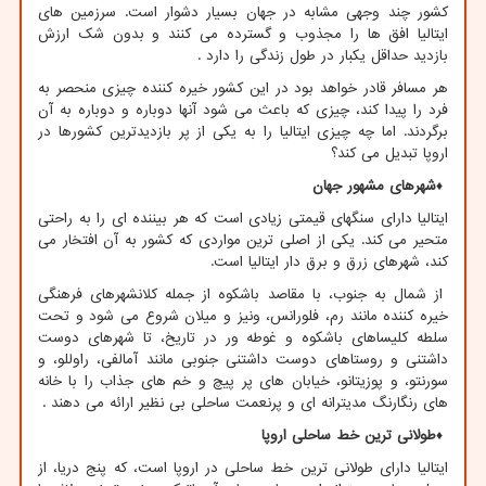
کشور چند وجهی مشابه در جهان بسیار دشوار است. سرزمین های
ایتالیا افق ها را مجذوب و گسترده می کنند و بدون شک ارزش
بازدید حداقل یکبار در طول زندگی را دارد
.
هر مسافر قادر خواهد بود در این کشور خیره کننده چیزی منحصر به
فرد را پیدا کند، چیزی که باعث می شود آنها دوباره و دوباره به آن
برگردند. اما چه چیزی ایتالیا را به یکی از پر بازدیدترین کشورها در
اروپا تبدیل می کند؟
♦
شهرهای مشهور جهان
ایتالیا دارای سنگهای قیمتی زیادی است که هر بیننده ای را به راحتی
متحیر می کند. یکی از اصلی ترین مواردی که کشور به آن افتخار می
کند، شهرهای زرق و برق دار ایتالیا است.
از شمال به جنوب، با مقاصد باشکوه از جمله کلانشهرهای فرهنگی
خیره کننده مانند رم، فلورانس، ونیز و میلان شروع می شود و تحت
سلطه کلیساهای باشکوه و غوطه ور در تاریخ، تا شهرهای دوست
داشتنی و روستاهای دوست داشتنی جنوبی مانند آمالفی، راوللو، و
سورنتو، و پوزیتانو، خیابان های پر پیچ و خم های جذاب را با خانه
های رنگارنگ مدیترانه ای و پرنعمت ساحلی بی نظیر ارائه می دهند
.
♦
طولانی ترین خط ساحلی اروپا
ایتالیا دارای طولانی ترین خط ساحلی در اروپا است، که پنج دریا، از