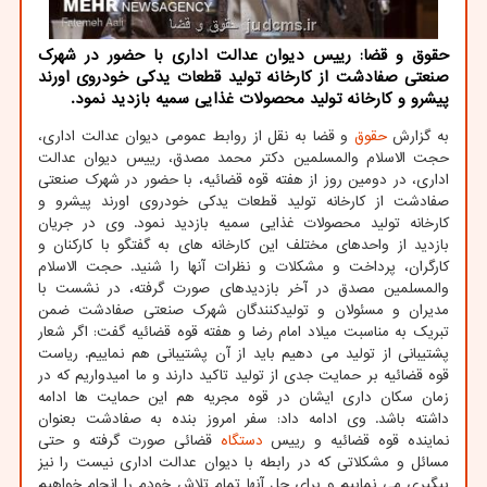
حقوق و قضا: رییس دیوان عدالت اداری با حضور در شهرک
صنعتی صفادشت از کارخانه تولید قطعات یدکی خودروی اورند
پیشرو و کارخانه تولید محصولات غذایی سمیه بازدید نمود.
به گزارش
حقوق
و قضا به نقل از روابط عمومی دیوان عدالت اداری،
حجت الاسلام والمسلمین دکتر محمد مصدق، رییس دیوان عدالت
اداری، در دومین روز از هفته قوه قضائیه، با حضور در شهرک صنعتی
صفادشت از کارخانه تولید قطعات یدکی خودروی اورند پیشرو و
کارخانه تولید محصولات غذایی سمیه بازدید نمود. وی در جریان
بازدید از واحدهای مختلف این کارخانه های به گفتگو با کارکنان و
کارگران، پرداخت و مشکلات و نظرات آنها را شنید. حجت الاسلام
والمسلمین مصدق در آخر بازدیدهای صورت گرفته، در نشست با
مدیران و مسئولان و تولیدکنندگان شهرک صنعتی صفادشت ضمن
تبریک به مناسبت میلاد امام رضا و هفته قوه قضائیه گفت: اگر شعار
پشتیبانی از تولید می دهیم باید از آن پشتیبانی هم نماییم. ریاست
قوه قضائیه بر حمایت جدی از تولید تاکید دارند و ما امیدواریم که در
زمان سکان داری ایشان در قوه مجریه هم این حمایت ها ادامه
داشته باشد. وی ادامه داد: سفر امروز بنده به صفادشت بعنوان
نماینده قوه قضائیه و رییس
دستگاه
قضائی صورت گرفته و حتی
مسائل و مشکلاتی که در رابطه با دیوان عدالت اداری نیست را نیز
پیگیری می نماییم و برای حل آنها تمام تلاش خودم را انجام خواهیم