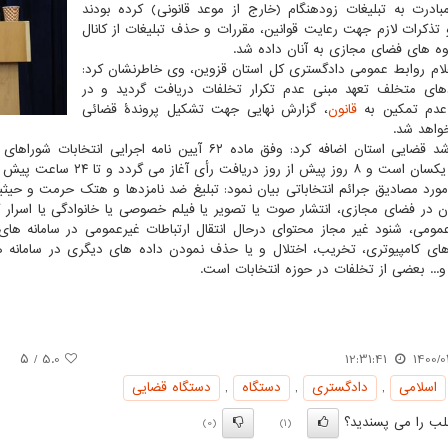
بادرت به تبلیغات زودهنگام (خارج از موعد قانونی) کرده بودند
 تذکرات لازم جهت رعایت قوانین، مقررات و حذف تبلیغات از کانال
وه های فضای مجازی به آنان داده شد.
اعلام روابط عمومی دادگستری کل استان قزوین، وی خاطرنشان کرد:
دهای متخلف تعهد مبنی عدم تکرار تخلفات دریافت گردید و در
دم تمکین به
قانون
، گزارش نهایی جهت تشکیل پروندهٔ قضائی
واهد شد.
مقام ارشد قضایی استان اضافه کرد: وفق ماده ۶۲ آیین ن
دریافت رأی آغاز می گردد و تا ۲۴ ساعت پیش از روز دریافت رأی ادامه خواهد داشت.
ورد مصادیق جرائم انتخاباتی بیان نمود: تبلیغ ضد نامزدها و هتک حرمت و حیثیت
آن در فضای مجازی، انتشار صوت یا تصویر یا فیلم خصوصی یا خانوادگی یا اسرار
مومی، شنود غیر مجاز محتوای درحال انتقال ارتباطات غیرعمومی در سامانه های ک
های کامپیوتری، تخریب، اختلال و یا حذف نمودن داده های دیگری در سامانه 
 و... بعضی از تخلفات در حوزه انتخابات است.
/ ۵
5.0
12:31:41
1400/0
اسلامی
,
دادگستری
,
دستگاه
,
دستگاه قضایی
ب را می پسندید؟
(0)
(1)