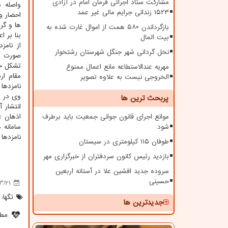
مشارکت ستاد اجرائی فرمان امام در آزادی
واصله م
۱۵۲۳ زندانی جرایم مالی غیر عمد
احضار و
ها و گر
بازگرداندن ۵۸۰ همت از اموال غارت شده به
بنا بر 
بیت المال
از نامز
نخل گردانی شهر جنگل شهرستان رشتخوار
صورت ع
تشکل خ
مهریه عندالاستطاعه مانع اعمال ممنوع
الخروجی نیست به علاوه تصویر
نامزدها یکسان است و ۸ روز پیش از روز 
وی در م
پربحث ترین ها
انتشار 
موانع اجرای قانون جوانی جمعیت باید برطرف
اذهان ع
شود
سامانه 
نامزدها
طوفان ۱۱۵ کیلومتری در سیستان
بازدید رئیس کانون سردفتران از خبرگزاری مهر
سروده جدید افشین علا در آستانه اربعین
حسینی
3/21
تگها:
جدیدترین ها
مطل