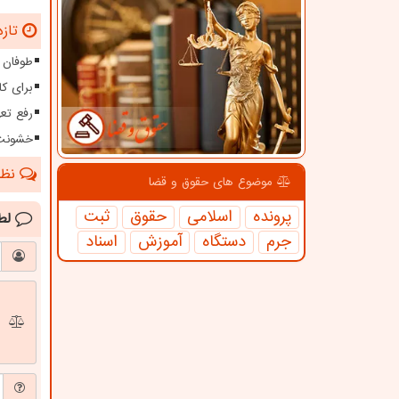
تازه
طوفان ۱۱۵ کیلومتری در سیستا
برای کا
رفع تعهدات ارزی بیش 
خشونت 
نظرا
موضوع های حقوق و قضا
پرونده
اسلامی
حقوق
ثبت
لط
جرم
دستگاه
آموزش
اسناد