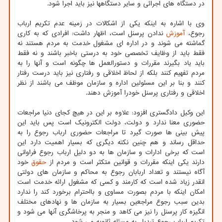
در دستگاه های اجرائی و سایر دستگاهها نیز باید اجرا شود.
وی با اشاره به اینکه یکی از اشکالات در زمینه عدم تکریم ارباب
رجوع،
آموزش
ندادن پرسنل است، اظهار داشت: افرادی که به کاری
گماشته می شوند و در اداره ای مشغول خدمت به مردم هستند نه
فقط باید از وظایف تخصصی خود به درستی باخبر باشند و نه فقط
باید یاد بگیرند مقررات و دستورالعمل ها چگونه است و آنها را به
مردم تفهیم کنند بلکه از لحاظ اخلاقی و رفتاری نیز باید درست رفتار
کنند و بنا بر این مسئولین اداره و سازمان موظف می باشند از نظر
اخلاقی و رفتاری پرسنل خودرا آموزش دهند.
این وکیل دادگستری افزود: علاوه بر این در هیچ کجای دنیا مراجعات
حضوری معنا ندارد و دولت، دولت الکترونیک است پس باید این
پیش بینی ها صورت گیرد تا مراجعات حضوری ارباب رجوع را به
حداقل رساند و هم چنین نکته دیگری که بسیار اهمیت دارد این
است که برخی ادارات و سازمان ها به دو دلیل ارباب رجوع فراوانی
دارند یکی اینکه مقررات و قوانین متکثر است و مردم از
حقوق
خود
آگاه نیستند و تعداد اربابان رجوع به محاکم و سازمان های دولتی
انقدر زیاد شده است که کارمند و کسی که مشغول ارائه خدمت است
امکان اینکه با مردم بصورت مساوی و بااحترام برخورد کند را ندارد
بدین سبب رجوع مراجعین بسیار به سازمان ها و نهادهای مختلف
انگیزه کار پرسنل را نیز می کاهد و منجر به پرخاشگری آنها می شود و
تکریم ارباب رجوع تبدیل به مسئله ثانویه می شود.