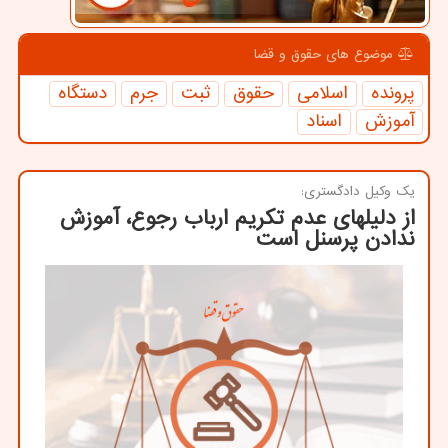
موضوع های حقوق و قضا
پرونده
اسلامی
حقوق
ثبت
جرم
دستگاه
آموزش
اسناد
یك وكیل دادگستری:
از دلیلهای عدم تكریم ارباب رجوع، آموزش
ندادن پرسنل است