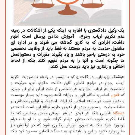
یک وکیل دادگستری با اشاره به اینکه یکی از اشکالات در زمینه
عدم تکریم ارباب رجوع، آموزش ندادن پرسنل است اظهار
داشت: افرادی که به کاری گماشته می شوند و در اداره ای
مشغول خدمت به مردم هستند نه فقط باید از وظایف تخصصی
خود به درستی باخبر باشند و یاد بگیرند مقررات و دستورالعمل
ها چگونه است و آنها را به مردم تفهیم کنند بلکه از لحاظ
اخلاقی و رفتاری نیز باید درست عمل کنند.
هوشنگ پوربابایی در گفت و گو با ایسنا، در رابطه با ضرورت تکریم
ارباب رجوع در مراجع قضایی اظهار داشت: حقوق، آبرو حیثیت و
شخصیت هر ارباب رجوع و هر شخصی از ملت ایران برابر آن چیزی
که
قانون
اساسی، احکام الهی و روایات ائمه وجود دارد بسیار مهمست
و بدین سبب در جامعه اسلامی که آیات، احادیث و قوانین مختلفی بر
حفظ حیثیت و مصون بودن از تعرض داریم توقع این است که نه در
دستگاه
قضایی بلکه هر فردی در هر مرجعی حضور پیدا می کند نه
فقط تکریم شود، شخصیتش درنظر گرفته شود و با او با احترام
برخورد شود بلکه به نحوی امورش پیگیری شود که در اوقاتش نیز
خللی وارد نشود و این را نباید تنها به دستگاه قضایی محدود کرد بلکه