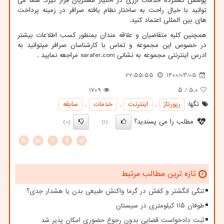
پوشش گسترده خدمات ارزی در اختیار مشتریان قرار گیرد. شما می
توانید با خیال راحت به ساختار نظام یافته صرافر در زمینه پرداخت
های بین المللی اعتماد کنید.
همچنین کلیه متقاضیان و علاقه مندان بمنظور کسب اطلاعات بیشتر
در خصوص این مجموعه و تماس با کارشناسان صرافر میتوانید به
ادرس اینترنتی مجموعه به نشانی
sarafer.com
مراجعه نمایید .
22:55:55
1400/03/05
1709
/ ۵
5.0
تگها:
رپورتاژ
,
اینترنت
,
خدمات
,
سابقه
مطلب را می پسندید؟
(0)
(1)
X
تازه ترین مطالب مرتبط
تنگی انگشتر و کفش در گرما واکنش طبیعی بدن یا هشدار جدی؟
طوفان ۱۱۵ کیلومتری در سیستان
ثبت دادخواست قضایی بدون رجوع حضوری امکان پذیر شد