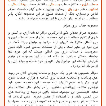
حساب ارزی
، افتتاح حساب
وب مانی
، افتتاح حساب
پرفکت مانی
،
اسکریل
، نتلر ،
پی پال
، وسترن یونیون ، مانی گرام ، خدمات صرافر
انلاین و بسیاری دیگر از خدمات متنوع در این مجموعه امکان پذیر
میباشد ... در ادامه برای اشنایی با این موسسه همراه ما باشید .
مجموعه خمات ارزی صرافر
مجموعه صرافر بعنوان یکی از بزرگترین مراکز خدمات ارزی در کشور و
خارج از کشور میباشد ، در این مجموعه بیش از 2000 خدمات ارزی و
بین المللی متنوع به کاربران ارائه میشود و میتوان جرات گفت در
نوع خود بی نظیر است ، یکی از مشکلات اساسی عموم افراد کشور
محرومیت از خدمات ارزی بین المللی میباشد که این مورد تنها
بواسطه مسائل سیاسی رخ داده است ، این مجموعه در چنین
شرایطی توانسته این موضوع برای کاربران خود همراه و موانع ارزی را
از سر راه انها بردارد .
صرافر همچنین به عنوان یک مرجع و سامانه اینترنتی فعال در زمینه
های پرداخت و دریافت خدمات ارزی شناخته و هزاران خدمات متنوع
ارزی دیگر را به عموم کاربران ارائه میدهد . این مجموعه سعی دارد
نیازهای مختلف بین‌المللی مشتریان را در بخش های مختلف رفع
نماید. کارشناسان این مجموعه سابقه بالایی در زمینه ی پرداخت های
بین المللی دارند و با استفاده از همین تجربه، سعی کرده‌اند که
ساختار صرافر به نوعی طراحی شود که تجربه کاربری ساده، همراه با