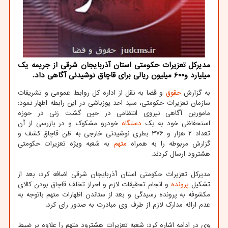
مدیرکل تعزیرات حکومتی استان آذربایجان شرقی از جریمه یک
میلیارد و600 میلیون ریالی برای قاچاق نوشیدنی آگاهی داد.
به گزارش
حقوق
و قضا به نقل از اداره کل روابط عمومی و تشریفات
سازمان تعزیرات حکومتی، سید احد یوزباشی در این رابطه اظهار نمود:
مامورین آگاهی نیروی انتظامی در حین گشت زنی در حوزه
استحفاظی خود به یک
دستگاه
خودرو مشکوک و در بازرسی از آن
تعداد ۲ هزار و ۳۷۶ بطری نوشیدنی خارجی به ظن قاچاق کشف و
گزارش مربوطه را به همراه
متهم
به شعبه ویژه تعزیرات حکومتی
هشترود ارسال کردند.
مدیرکل تعزیرات حکومتی استان آذربایجان شرقی اضافه کرد: بعد از
تشکیل
پرونده
و انجام تحقیقات لازم و احراز تخلف قاچاق بودن کالای
مکشوفه به پرونده رسیدگی و بعد از ستاندن اظهارات متهم باتوجه به
عدم ارائه مدارک لازم از طرف وی مبادرت به صدور رای کرد.
وی در ادامه اشاره کرد: شعبه تعزیرات هشترود متهم را علاوه بر ضبط