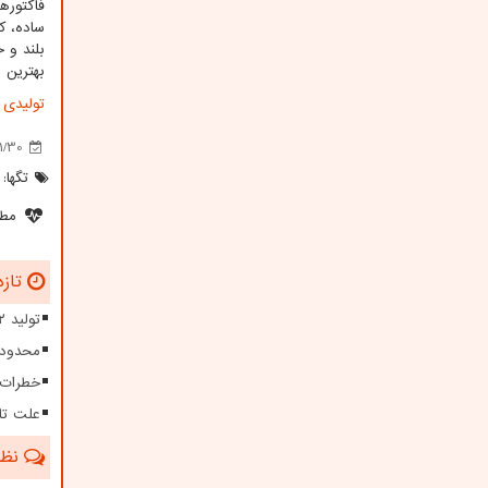
فاکتوره
ساده، ک
بلند و 
بهترین 
تولیدی م
1/30
تگها:
مطل
تازه
تولید ۱۲ هزار مگاوات برق از نیروگاه های تجدیدپذیر
محدودی
خطرات 
علت تا
نظرا