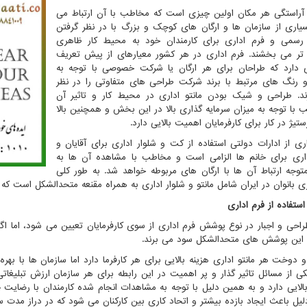
آراستگی هر مکان اولین چیزی است که مخاطب با آن ارتباط می
سیاری از سازمان ها و ارگان های کوچک و بزرگ با در نظر گرفتن
سمی و فرم اداری برای کارمندان خود به محیط کار ظاهری
 تر می بخشند. فرم اداری در هر کشور معیارهای از پیش تعریف
دارد که طراحان برای هر ارگان یا شرکت خصوصی با توجه به
 رنگ های مرتبط با برند شرکت طراحی های متفاوتی را در نظر
د. طراحی و شیک بودن مانتو اداری در محیط کار و تاثیر آن
 با توجه به میزان سرمایه گذاری بالا در این بخش و همچنین بالا
تیژ در کار برای کارفرمایان اهمیت بالایی دارد.
ری از ادارات دولتی استفاده از کت و شلوار اداری برای آقایان و
داری برای خانم ها الزامی است و مخاطب با مشاهده آن ها به
توجه ارتباط آن ها با ارگان های مربوطه خواهد شد. به طور کلی
ری بانوان در ایران شامل مانتو و شلوار اداری به همراه مقنعه متحدالشکل است ک
ستفاده از فرم اداری
راحی و اجبار در نوع پوشش فرم اداری از سوی کارفرمایان تعیین می شود، اما اگر
د این پوشش های متحدالشکل سود می برند.
 دوخت هر مانتو اداری هزینه بالایی برای هر کارفرما دارد اما سازمان ها با ب
یکی از مسائل تاثیر گذار و پر اهمیت در این رابطه برای هر سازمان ارزش تبلیغاتی
بالایی دارد و به همین دلیل با توجه به مشاهدات انجام شده کارمندان با رضای
یل باعث ایجاد بازده بیشتر و اتحاد کاری بین کارکنان می شود که در دراز مدت س