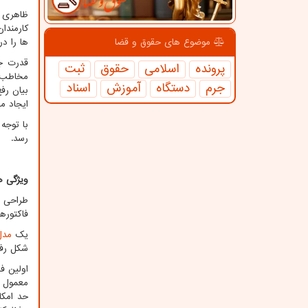
ظاهری آ
کارمندا
ها را د
موضوع های حقوق و قضا
قدرت جذ
پرونده
اسلامی
حقوق
ثبت
مخاطب ا
جرم
دستگاه
آموزش
اسناد
بیان رف
ایجاد مح
با توجه
رسد.
ویژگی ه
طراحی و
فاکتوره
یک
مدل
شکل رفع
اولین ف
معمول ف
حد امکا