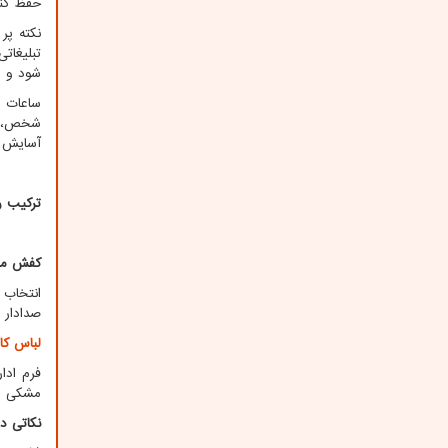
حفظ کند
نکته پر
تبلیغات
شود و ه
ساعات ط
شخص، سا
آسایش را
ترکیب ر
کفش من
انتخاب 
صدادار 
لباس کار
فرم ادا
مشکی در
نکاتی د