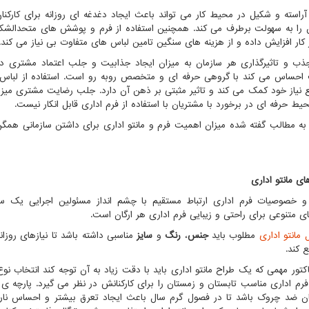
راسته و شکیل در محیط کار می تواند باعث ایجاد دغدغه ای روزانه برای کارکنان ب
ن را به سهولت برطرف می کند. همچنین استفاده از فرم و پوشش های متحدالشکل 
ر کار افزایش داده و از هزینه های سنگین تامین لباس های متفاوت بی نیاز می کند.
ب و تاثیرگذاری هر سازمان به میزان ایجاد جذابیت و جلب اعتماد مشتری د
حساس می کند با گروهی حرفه ای و متخصص روبه رو است. استفاده از لباس فر
ع نیاز خود کمک می کند و تاثیر مثبتی بر ذهن آن دارد. جلب رضایت مشتری می
یط حرفه ای در برخورد با مشتریان با استفاده از فرم اداری قابل انکار نیست.
 به مطالب گفته شده میزان اهمیت فرم و مانتو اداری برای داشتن سازمانی هم
ای مانتو اداری
 خصوصیات فرم اداری ارتباط مستقیم با چشم انداز مسئولین اجرایی یک سازما
ای متنوعی برای راحتی و زیبایی فرم اداری هر ارگان است.
 مانتو اداری
مطلوب باید
جنس
،
رنگ
و
سایز
مناسبی داشته باشد تا نیازهای روزا
 کند.
اکتور مهمی که یک طراح مانتو اداری باید با دقت زیاد به آن توجه کند انتخاب نوع
رم اداری مناسب تابستان و زمستان را برای کارکنانش در نظر می گیرد. پارچه 
ن ضد چروک باشد تا در فصول گرم سال باعث ایجاد تعرق بیشتر و احساس نارا