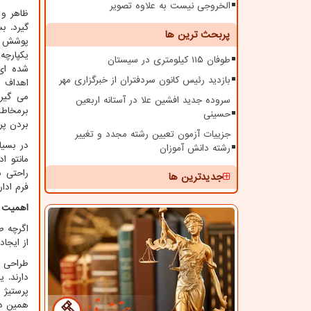
الخروجی نیست به علاوه تصویر
ظاهر و 
گیرد. ب
پربحث ترین ها
پوشش ر
یکپارچه
طوفان ۱۱۵ کیلومتری در سیستان
شده ای 
بازدید رئیس کانون سردفتران از خبرگزاری مهر
اهداف و
می گیرن
سروده جدید افشین علا در آستانه اربعین
برمخاطب
حسینی
بردن پرس
جزییات آزمون تعیین رشته مجدد و تغییر
در بسیا
رشته دانش آموزان
مانتو ا
راحتی م
جدیدترین ها
فرم ادا
اهمیت ا
اگرچه ط
از ایجا
طراحی و
دارند. 
پرستیژ 
همین دل