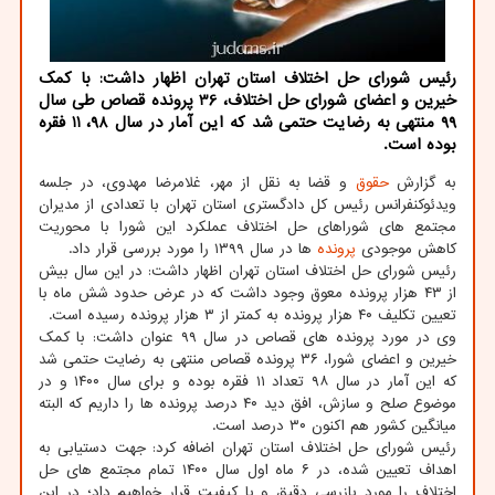
رئیس شورای حل اختلاف استان تهران اظهار داشت: با کمک
خیرین و اعضای شورای حل اختلاف، 36 پرونده قصاص طی سال
99 منتهی به رضایت حتمی شد که این آمار در سال 98، 11 فقره
بوده است.
به گزارش
حقوق
و قضا به نقل از مهر، غلامرضا مهدوی، در جلسه
ویدئوکنفرانس رئیس کل دادگستری استان تهران با تعدادی از مدیران
مجتمع های شوراهای حل اختلاف عملکرد این شورا با محوریت
کاهش موجودی
پرونده
ها در سال ۱۳۹۹ را مورد بررسی قرار داد.
رئیس شورای حل اختلاف استان تهران اظهار داشت: در این سال بیش
از ۴۳ هزار پرونده معوق وجود داشت که در عرض حدود شش ماه با
تعیین تکلیف ۴۰ هزار پرونده به کمتر از ۳ هزار پرونده رسیده است.
وی در مورد پرونده های قصاص در سال ۹۹ عنوان داشت: با کمک
خیرین و اعضای شورا، ۳۶ پرونده قصاص منتهی به رضایت حتمی شد
که این آمار در سال ۹۸ تعداد ۱۱ فقره بوده و برای سال ۱۴۰۰ و در
موضوع صلح و سازش، افق دید ۴۰ درصد پرونده ها را داریم که البته
میانگین کشور هم اکنون ۳۰ درصد است.
رئیس شورای حل اختلاف استان تهران اضافه کرد: جهت دستیابی به
اهداف تعیین شده، در ۶ ماه اول سال ۱۴۰۰ تمام مجتمع های حل
اختلاف را مورد بازرسی دقیق و با کیفیت قرار خواهیم داد؛ در این