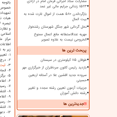
مشارکت ستاد اجرائی فرمان امام در آزادی
باتوجه به تصری
۱۵۲۳ زندانی جرایم مالی غیر عمد
خصوص م
تمهیدات
بازگرداندن ۵۸۰ همت از اموال غارت شده به
هیات ن
بیت المال
نخل گردانی شهر جنگل شهرستان رشتخوار
و نظارت
اسلامی 
مهریه عندالاستطاعه مانع اعمال ممنوع
مرکز م
الخروجی نیست به علاوه تصویر
اطلاعات
زیر به ع
پربحث ترین ها
۱- تعیین مدیران مسئول واجد شرایط شرکت در انتخابات برمبنای فاکتورهای قید شده شده در تبصره ۴ ماده ۳۳ بخشنامه اجرائی قانون
طوفان ۱۱۵ کیلومتری در سیستان
۲- درج آگهی برگزاری انتخابات در روزنامه های کثیر الانتشار در تاریخ های ۵ /۷ /۹۹ و ۶ /۷ /۹۹ و ۷ /۷ /۹۹
۳-
ثبت
بازدید رئیس کانون سردفتران از خبرگزاری مهر
۴- انجام استعلام صلاحیت نامزدها از وزارت اطلاعات و دادگستری در تاریخ ۱۵ /۷ /۹۹
سروده جدید افشین علا در آستانه اربعین
۵- برگزاری جلسه هیئت سه نفره ناظر بر انتخابات در تاریخ ۲۸ /۷ /۹۹
حسینی
۶- اعلام نتیجه تعیین صلاحیت به نامزدها در تاریخ ۵ /۸ /۹۹
۷- رسیدگی به اعتراضات نامزدها از ۵ /۸ /۹۹ تا ۱۱ /۸ /۹۹
جزییات آزمون تعیین رشته مجدد و تغییر
۸- انتشار اسامی نهایی نامزدهای تایید شده در تاریخ ۱۲ /۸ /۹۹
رشته دانش آموزان
۹- اعلام واجدین شرایط رای دهی در حساب کاربری مدیران مسئول و ارسال پیامک به ایشان در تاریخ ۵ /۸ /۹۹
۱۰- رسیدگی به اعتراضات مدیران مسئولی که در بررسی دبیرخانه واجد شرایط رای دهی نبوده اند از ۵ /۸ /۹۹ تا ۱۴ /۸ /۹۹
جدیدترین ها
۱۱- انتشار واجدین شرایط نهایی برای رای دادن در تاریخ ۱۷ /۸ /۹۹
۱۲- د