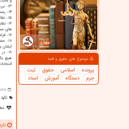
و سایت ها
۱۳- بررسی فنی سامانه از نظر امکان هک و نفوذ به سامانه قبل از زمان برگزاری انتخابات
۱۴- رصد و پایش دائم سامانه از نظر صحت عملکرد در روز انتخابات
۱۵- نظارت بر سامانه در طول زمان برگزاری انتخابات به نحوی که امکان مشاهده رای و اطلاعات مدیران مسئول وجود نداشته باشد.
۱۶- ن
های مست
۱۷- فراهم بودن امکان حضور نامزدها در ستاد برگزاری انتخابات و در طول انتخابات
۱۸- ح
ایشان و
موضوع های حقوق و قضا
انتخابات روز س
پرونده
اسلامی
حقوق
ثبت
جرم
دستگاه
آموزش
اسناد
8/28
تگها:
مطل
تازه