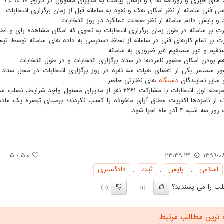
ی خبری و روزنامه ها ) و ارسال پیامک به مدیران مسوول در تاریخ ۱۷ /۸ /۹۹ و ۱۸ /۸ /۹۹
ظارت بر تمام کارهای فنی در سامانه از لحاظ دسترسی به داده های سامانه توسط تی
قیم و غیر مستقیم غیر ضروری به سامانه
ضور مستمر یکی از اعضای هیات سه نفره در روز برگزاری انتخابات در محل ستاد ب
 سایر نمایندگان
دستگاه
های نظارتی حاضر
ه شنبه ۴ آذر ماه اجرا شود.
/ ۵
5.0
23:39:13
1399/0
اسلامی
,
پلیس
,
ثبت
,
دادگستری
ب را می پسندید؟
(0)
(1)
 ترین مطالب مرتبط