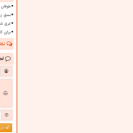
طوفان ۱۱۵ کیلومتری در سیستا
نسق زر
غرق شدگی امس
برای کا
نظرا
لط
درج