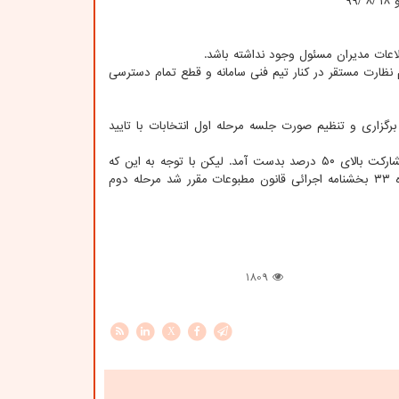
م نظارت مستقر در کنار تیم فنی سامانه و قطع تمام دسترسی
رگزاری و تنظیم صورت جلسه مرحله اول انتخابات با تایید
۱۹- در مرحله اول انتخابات با مشارکت ۲۲۶۱ نفر از مدیران مسئول واجد شرایط، نصاب مشارکت بالای ۵۰ درصد بدست آمد. لیکن با توجه به این که
هیچ یک از نامزدها اکثریت مطلق آرای ماخوذه را کسب نکردند؛ برمبنای تبصره یک ماده ۳۳ بخشنامه اجرائی قانون مطبوعات مقرر شد مرحله دوم
1809
X