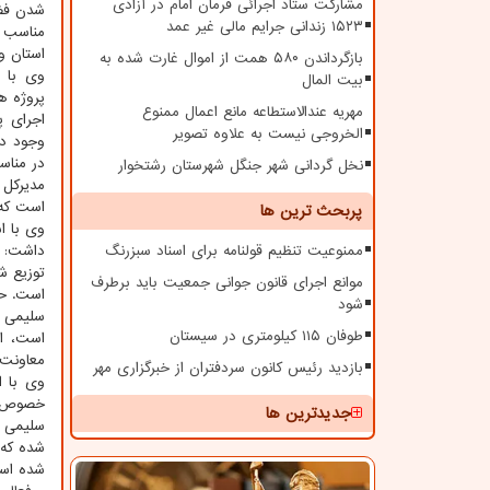
مشارکت ستاد اجرائی فرمان امام در آزادی
شدن فضا
۱۵۲۳ زندانی جرایم مالی غیر عمد
مناسب 
استان و
بازگرداندن ۵۸۰ همت از اموال غارت شده به
وی با ا
بیت المال
پروژه ه
مهریه عندالاستطاعه مانع اعمال ممنوع
اجرای پ
الخروجی نیست به علاوه تصویر
وجود دا
در مناس
نخل گردانی شهر جنگل شهرستان رشتخوار
مدیرکل 
است که 
پربحث ترین ها
ممنوعیت تنظیم قولنامه برای اسناد سبزرنگ
موانع اجرای قانون جوانی جمعیت باید برطرف
است. حدود ۶۶ درصد هم اقدامات در حوزه مناسب سازی انجام شده و ام
شود
طوفان ۱۱۵ کیلومتری در سیستان
معاونت 
بازدید رئیس کانون سردفتران از خبرگزاری مهر
وی با ا
خصوص ۱۱ نفر از معلولان دارای شرایط مناسب، در چارچوب کمیته هایی انتخاب شده و بعنوان ناظر فعالیتهای مناسب سازی انتخ
جدیدترین ها