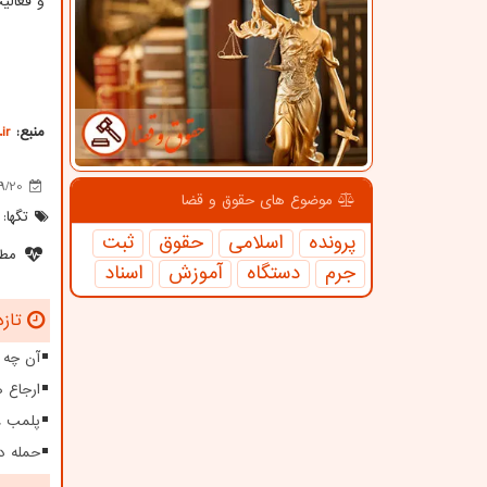
و فعالی
منبع:
ir
9/20
موضوع های حقوق و قضا
تگها:
پرونده
اسلامی
حقوق
ثبت
مطل
جرم
دستگاه
آموزش
اسناد
تازه
آن چه ب
ارجاع 
پلمب ۱۸ واحد صنفی متخلف در استان سمنان
حمله دشمنان به 149 هز