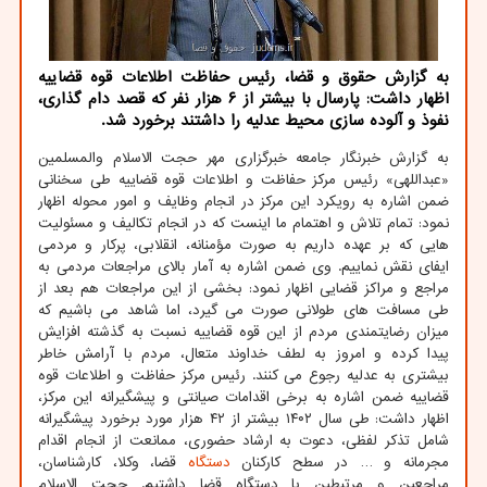
به گزارش حقوق و قضا، رئیس حفاظت اطلاعات قوه قضاییه
اظهار داشت: پارسال با بیشتر از ۶ هزار نفر که قصد دام گذاری،
نفوذ و آلوده سازی محیط عدلیه را داشتند برخورد شد.
به گزارش خبرنگار جامعه خبرگزاری مهر حجت الاسلام والمسلمین
«عبداللهی» رئیس مرکز حفاظت و اطلاعات قوه قضاییه طی سخنانی
ضمن اشاره به رویکرد این مرکز در انجام وظایف و امور محوله اظهار
نمود: تمام تلاش و اهتمام ما اینست که در انجام تکالیف و مسئولیت
هایی که بر عهده داریم به صورت مؤمنانه، انقلابی، پرکار و مردمی
ایفای نقش نماییم. وی ضمن اشاره به آمار بالای مراجعات مردمی به
مراجع و مراکز قضایی اظهار نمود: بخشی از این مراجعات هم بعد از
طی مسافت های طولانی صورت می گیرد، اما شاهد می باشیم که
میزان رضایتمندی مردم از این قوه قضاییه نسبت به گذشته افزایش
پیدا کرده و امروز به لطف خداوند متعال، مردم با آرامش خاطر
بیشتری به عدلیه رجوع می کنند. رئیس مرکز حفاظت و اطلاعات قوه
قضاییه ضمن اشاره به برخی اقدامات صیانتی و پیشگیرانه این مرکز،
اظهار داشت: طی سال ۱۴۰۲ بیشتر از ۴۲ هزار مورد برخورد پیشگیرانه
شامل تذکر لفظی، دعوت به ارشاد حضوری، ممانعت از انجام اقدام
مجرمانه و … در سطح کارکنان
دستگاه
قضا، وکلا، کارشناسان،
مراجعین و مرتبطین با دستگاه قضا داشتیم. حجت الاسلام