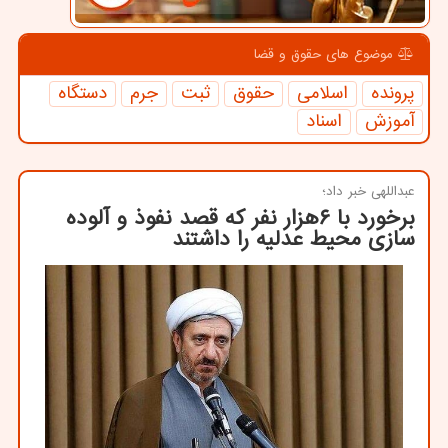
موضوع های حقوق و قضا
پرونده
اسلامی
حقوق
ثبت
جرم
دستگاه
آموزش
اسناد
عبداللهی خبر داد؛
برخورد با ۶هزار نفر که قصد نفوذ و آلوده
سازی محیط عدلیه را داشتند