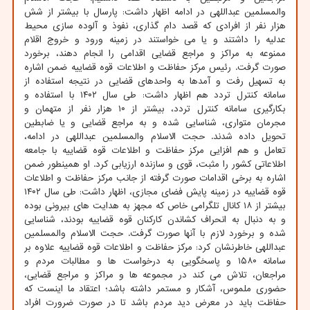
والمسلمین عبداللهی در ادامه اظهار داشت: پارسال با بیشتر از شش
هزار نفر از افرادی که قصد دام گذاری، نفوذ و آلوده سازی محیط
عدلیه را داشتند و یا می خواستند در زمینه ورود و خروج اقلام
ممنوعه به مراکز و مراجع قضایی اقدامی را انجام دهند، برخورد
صورت گرفت. رئیس مرکز حفاظت و اطلاعات قوه قضاییه ضمن اشاره
به تسهیل رفت و آمدها به واحدهای قضایی در نتیجه استفاده از
سامانه کنترل تردد هم اظهار داشت: طی سال ۱۴۰۲ با استفاده و
بکارگیری سامانه کنترل تردد، بیشتر از ۱۰ هزار نفر از متهمان و
مجرمان متواری، شناسایی شده و به مراجع قضایی و یا ضابطین
تحویل داده شدند. حجت الاسلام والمسلمین عبداللهی در ادامه،
تعامل و هم افزایی مرکز حفاظت و اطلاعات قوه قضاییه با جامعه
اطلاعاتی کشور را مثبت، قوی و سازنده ارزیابی کرد. او همینطور ضمن
اشاره به برخی اقدامات صورت گرفته از جانب مرکز حفاظت و اطلاعات
قوه قضاییه در زمینه پایش فضای مجازی، اظهار داشت: طی سال ۱۴۰۲
بیشتر از ۱۸ کانال تلگرامی خاص که مجهز به هدایت های بیرونی بوده
و به دنبال به انحراف کشاندن کارکنان قوه قضاییه بودند، شناسایی
شده و برخورد لازم با آنها صورت گرفت. حجت الاسلام والمسلمین
عبداللهی خاطرنشان کرد: مرکز حفاظت و اطلاعات قوه قضاییه علاوه بر
سامانه ۱۵۸۰ و پاسخگویی به درخواست ها و مطالبات مردم و
مراجعان، تلاش می کند در مجموعه ها و مراکز و مراجع قضایی،
حضوری ملموس، آشکار و مستمر داشته باشد؛ اعتقاد ما اینست که
حفاظت باید در معرض دید مردم باشد تا در صورت ضرورت افراد